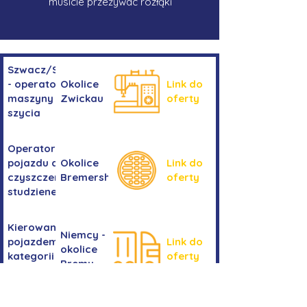
musicie przeżywac rozłąki
Szwacz/Szwaczka
- operator
Okolice
Link do
maszyny do
Zwickau
oferty
szycia
Operator/operatorka
pojazdu do
Okolice
Link do
czyszczenia
Bremershaven
oferty
studzienek
Kierowanie
Niemcy -
pojazdem
Link do
okolice
kategorii
oferty
Bremy
C+E
Stolarka