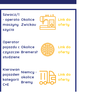
Szwacz/Szwaczka
- operator
Okolice
Link do
maszyny do
Zwickau
oferty
szycia
Operator/operatorka
pojazdu do
Okolice
Link do
czyszczenia
Bremershaven
oferty
studzienek
Kierowanie
Niemcy -
pojazdem
Link do
okolice
kategorii
oferty
Bremy
C+E
Stolarka
okienna -
Okolice
Link do
praca przy
Stuttgartu
oferty