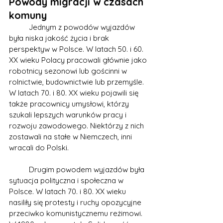
Powody migracji w czasach 
komuny	
	Jednym z powodów wyjazdów 
była niska jakość życia i brak 
perspektyw w Polsce. W latach 50. i 60. 
XX wieku Polacy pracowali głównie jako 
robotnicy sezonowi lub gościnni w 
rolnictwie, budownictwie lub przemyśle. 
W latach 70. i 80. XX wieku pojawili się 
także pracownicy umysłowi, którzy 
szukali lepszych warunków pracy i 
rozwoju zawodowego. Niektórzy z nich 
zostawali na stałe w Niemczech, inni 
wracali do Polski.
	Drugim powodem wyjazdów była 
sytuacja polityczna i społeczna w 
Polsce. W latach 70. i 80. XX wieku 
nasiliły się protesty i ruchy opozycyjne 
przeciwko komunistycznemu reżimowi. 