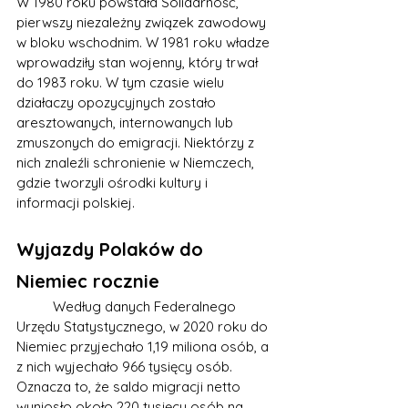
W 1980 roku powstała Solidarność, 
pierwszy niezależny związek zawodowy 
w bloku wschodnim. W 1981 roku władze 
wprowadziły stan wojenny, który trwał 
do 1983 roku. W tym czasie wielu 
działaczy opozycyjnych zostało 
aresztowanych, internowanych lub 
zmuszonych do emigracji. Niektórzy z 
nich znaleźli schronienie w Niemczech, 
gdzie tworzyli ośrodki kultury i 
informacji polskiej.
Wyjazdy Polaków do 
Niemiec rocznie
	Według danych Federalnego 
Urzędu Statystycznego, w 2020 roku do 
Niemiec przyjechało 1,19 miliona osób, a 
z nich wyjechało 966 tysięcy osób. 
Oznacza to, że saldo migracji netto 
wyniosło około 220 tysięcy osób na 