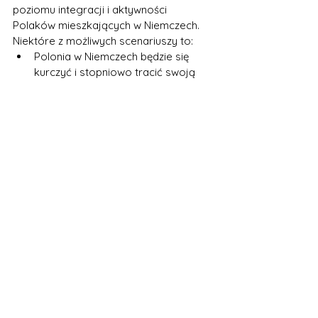
poziomu integracji i aktywności 
Polaków mieszkających w Niemczech. 
Niektóre z możliwych scenariuszy to:
Polonia w Niemczech będzie się 
kurczyć i stopniowo tracić swoją 
tożsamość narodową, kulturową i 
językową na rzecz asymilacji z 
niemieckim społeczeństwem. 
Polacy będą coraz rzadziej 
utrzymywać kontakty z Polską, 
uczestniczyć w życiu polonijnych 
organizacji, szkół i parafii, a także 
głosować w wyborach do 
polskiego parlamentu. Ten 
scenariusz może być 
prawdopodobny, jeśli Polska będzie 
się pogłębiać kryzys polityczny i 
gospodarczy, a stosunki między 
Polską a Niemcami będą się 
pogarszać.