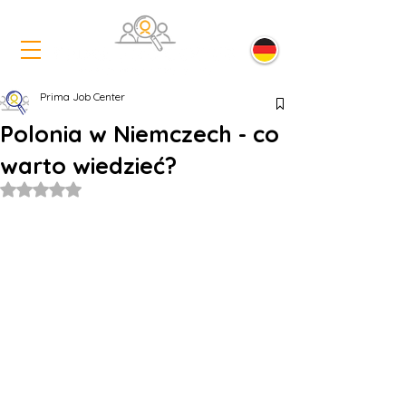
Prima Job Center
Polonia w Niemczech - co
warto wiedzieć?
Oceniono na NaN z 5 gwiazdek.