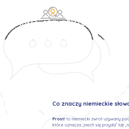
O na
Co znaczy niemieckie słowo
Prost!
to niemiecki zwrot używany pod
które oznacza „niech się przyda” lub „