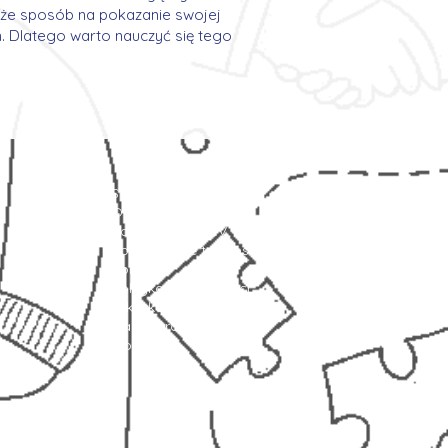
także sposób na pokazanie swojej
. Dlatego warto nauczyć się tego
Strona główna
Oferty pracy
Zostaw swoje CV
Zobacz jakie to proste!
Kontakt
Polityka prywatności
Leksykon
Mapa strony
Blog