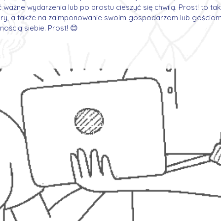
ić ważne wydarzenia lub po prostu cieszyć się chwilą. Prost! to 
ltury, a także na zaimponowanie swoim gospodarzom lub gościom
ością siebie. Prost! 😊
Kontakt
+48 787 084 094
+48 539 305 780
www.primajobcenter.eu
www.primajobcenter.de
info[at]primajobcenter.eu