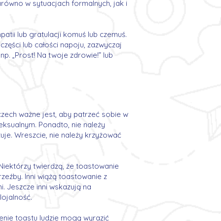
arówno w sytuacjach formalnych, jak i
atii lub gratulacji komuś lub czemuś.
zęści lub całości napoju, zazwyczaj
. „Prost! Na twoje zdrowie!” lub
czech ważne jest, aby patrzeć sobie w
eksualnym. Ponadto, nie należy
uje. Wreszcie, nie należy krzyżować
i. Niektórzy twierdzą, że toastowanie
zeźby. Inni wiążą toastowanie z
i. Jeszcze inni wskazują na
lojalność.
zenie toastu ludzie mogą wyrazić