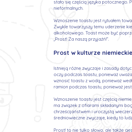
stało się częścią języka potocznego. 
nieformalnych.
Wznoszenie toastu jest rytuałem towar
Zwykle towarzyszy temu uderzenie kiel
alkoholowego. Toast może być poprzed
„Prost! Za naszą przyjaźń!”.
Prost w kulturze niemieckie
Istnieją różne zwyczaje i zasady doty
oczy podczas toastu, ponieważ uważa s
wznosić toastu z wodą, ponieważ wedłu
ramion podczas toastu, ponieważ jest 
Wznoszenie toastu jest częścią niemieck
ma związek z ofiarami składanymi bogo
chrześcijaństwem i uroczystą wieczerzą
średniowieczne zwyczaje, kiedy to ludz
Prost! to nie tylko słowo, ale także 