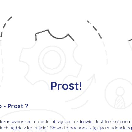
s
Oferty pracy
Dla kandydata ▼
K
Prost!
 - Prost ?
czas wznoszenia toastu lub życzenia zdrowia. Jest to skrócona 
niech będzie z korzyścią”. Słowo to pochodzi z języka studenckieg