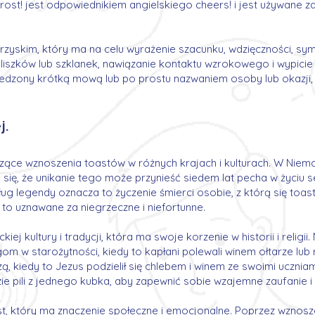
Prost! jest odpowiednikiem angielskiego cheers! i jest używane z
zyskim, który ma na celu wyrażenie szacunku, wdzięczności, symp
iszków lub szklanek, nawiązanie kontaktu wzrokowego i wypicie c
zony krótką mową lub po prostu nazwaniem osoby lub okazji, np
j.
czące wznoszenia toastów w różnych krajach i kulturach. W Niem
ię, że unikanie tego może przynieść siedem lat pecha w życiu s
g legendy oznacza to życzenie śmierci osobie, z którą się toast
to uznawane za niegrzeczne i niefortunne.
iej kultury i tradycji, która ma swoje korzenie w historii i religi
m w starożytności, kiedy to kapłani polewali winem ołtarze lub r
, kiedy to Jezus podzielił się chlebem i winem ze swoimi uczniam
ie pili z jednego kubka, aby zapewnić sobie wzajemne zaufanie i 
gest, który ma znaczenie społeczne i emocjonalne. Poprzez wznos