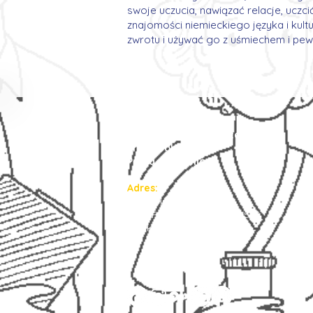
swoje uczucia, nawiązać relacje, uczc
znajomości niemieckiego języka i ku
zwrotu i używać go z uśmiechem i pewn
Agencja Pracy Tymczasowej
Prima Job Center
Praca za granicą
Adres:
Ruda Śląska 41-709
ulica Piotra Niedurnego 75/7
Polska / śląskie
NIP : 634 3003 834