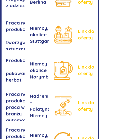
Berlina
oferty
z odzieżą
Praca na
Niemcy,
produkcji
Link do
okolice
–
oferty
Stuttgartu
tworzywa
sztuczne
Produkcja
Niemcy -
-
Link do
okolice
pakowanie
oferty
Norymbergii
herbat
Praca na
Nadrenia
produkcji -
–
Link do
praca w
Palatynat,
oferty
branży
Niemcy
automotive
Praca na
Niemcy,
produkcji
Link do