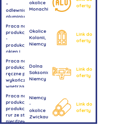
okolice
–
oferty
Monachium
odlewnia
aluminium
Praca na
Okolice
produkcji
Link do
Kolonii,
-
oferty
Niemcy
produkcja
okien i
drzwi
Praca na
Dolna
produkcji -
Link do
Saksonia,
ręczne prace
oferty
Niemcy
wykończeniowe
wnętrza aut
Praca na
Niemcy
produkcji-
-
Link do
produkcja
okolice
oferty
rur ze stali
Zwickau
nierdzewnej