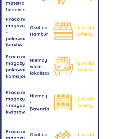
materiałów
budowlanych
Praca na
magazynie
Okolice
Link do
-
Hamburga
oferty
pakowanie
butelek
Praca na
Niemcy -
magazynie /
Link do
wiele
pakowanie /
oferty
lokalizacji
komisjonowanie
Praca na
Niemcy
magazynie
Link do
-
- magazyn
oferty
Bawaria
kwiatów
Praca na
Okolice
Link do
magazynie