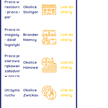
Praca w
restauracji
Okolice
Link do
- praca dla
Stuttgartu
oferty
par
Praca na
magazynie
Brandenburgia,
Link do
- dział
Niemcy
oferty
logistyki
Praca przy
sterowaniu
Okolice
Link do
rękawem
Hanower
oferty
załadunkowym
w porcie
przeładunkowym
Utrzymanie
Okolice
Link do
ruchu
Zwickau
oferty