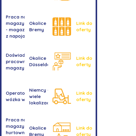
Praca na
magazynie
Okolice
Link do
- magazyn
Bremy
oferty
z napojami
Doświadczony
Okolice
Link do
pracownik/pracownica
Düsseldorf
oferty
magazynu
Niemcy -
Operator/operatorka
Link do
wiele
wózka widłowego
oferty
lokalizacji
Praca na
magazynie -
Okolice
Link do
hurtownia
Bremy
oferty