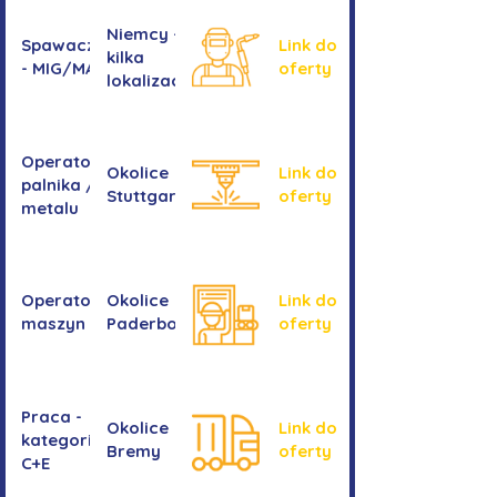
Niemcy -
Spawacz/spawaczka
Link do
kilka
- MIG/MAG/TIG
oferty
lokalizacji
Operator/operatorka
Okolice
Link do
palnika / Cięcie
Stuttgartu
oferty
metalu
Operator/operatorka
Okolice
Link do
maszyn CNC
Paderborn
oferty
Praca -
Okolice
Link do
kategoria
Bremy
oferty
C+E