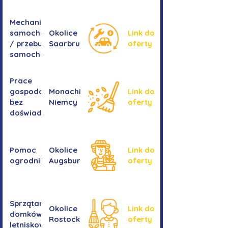
Mechanika
samochodowa
Okolice
Link do
/ przebudowa
Saarbrucken
oferty
samochodów
Prace
gospodarcze -
Monachium,
Link do
bez
Niemcy
oferty
doświadczenia
Pomoc
Okolice
Link do
ogrodnika
Augsburga
oferty
Sprzątanie
Okolice
Link do
domków
Rostocku
oferty
letniskowych