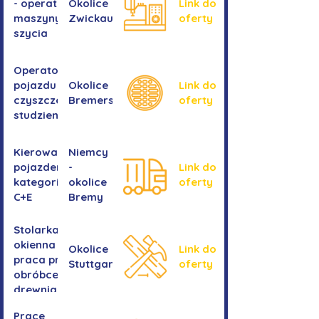
- operator
Okolice
Link do
maszyny do
Zwickau
oferty
szycia
Operator/operatorka
pojazdu do
Okolice
Link do
czyszczenia
Bremershaven
oferty
studzienek
Kierowanie
Niemcy
pojazdem
-
Link do
kategorii
okolice
oferty
C+E
Bremy
Stolarka
okienna -
Okolice
Link do
praca przy
Stuttgartu
oferty
obróbce
drewnianych
ram
Prace