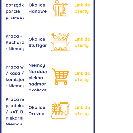
okiennych
porządkowe w
Okolice
Link do
porcie
Hanoweru
oferty
przeładunkowym
Praca -
Okolice
Link do
Kucharz/kucharka
Stuttgartu
oferty
- Niemcy
Niemcy -
Praca w sklepie
Norddorf -
/ kasa /
Link do
piękna
komisjonowanie
oferty
nadmorska
- Niemcy
okolica!
Praca na
produkcji
Okolice
Link do
/ KAT. B -
Drezna
oferty
Piekarnia
Niemcy