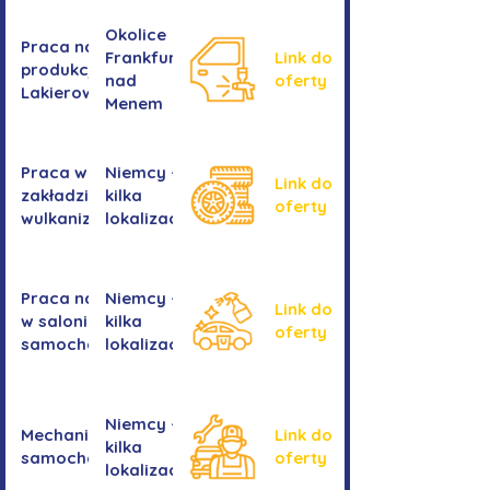
Okolice
Praca na
Frankfurtu
Link do
produkcji -
nad
oferty
Lakierowanie
Menem
Praca w
Niemcy -
Link do
zakładzie
kilka
oferty
wulkanizacyjnym
lokalizacji
Praca na myjni
Niemcy -
Link do
w salonie
kilka
oferty
samochodowym
lokalizacji
Niemcy -
Mechanika
Link do
kilka
samochodowa
oferty
lokalizacji