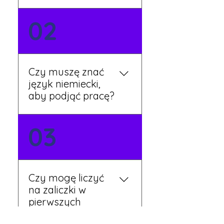
Możesz wypełnić formularz
02
zgłoszeniowy na naszej
stronie lub skontaktować
się z nami telefonicznie.
Rekruter przedstawi Ci
Czy muszę znać
aktualne oferty i omówi
język niemiecki,
dalsze kroki.
aby podjąć pracę?
Nie zawsze – wiele ofert nie
03
wymaga znajomości
języka. Jeśli jednak znasz
podstawy niemieckiego,
będziesz miał większy
Czy mogę liczyć
wybór stanowisk i
na zaliczki w
łatwiejszą komunikację na
pierwszych
miejscu.
tygodniach pracy?