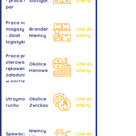
- praca dla
Stuttgartu
oferty
par
Praca na
magazynie
Brandenburgia,
Link do
- dział
Niemcy
oferty
logistyki
Praca przy
sterowaniu
Okolice
Link do
rękawem
Hanower
oferty
załadunkowym
w porcie
przeładunkowym
Utrzymanie
Okolice
Link do
ruchu
Zwickau
oferty
Niemcy -
Spawacz/spawaczka
Link do