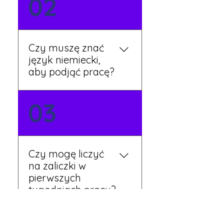
02
zgłoszeniowy na naszej
stronie lub skontaktować
się z nami telefonicznie.
Rekruter przedstawi Ci
Czy muszę znać
aktualne oferty i omówi
język niemiecki,
dalsze kroki.
aby podjąć pracę?
Nie zawsze – wiele ofert nie
03
wymaga znajomości
języka. Jeśli jednak znasz
podstawy niemieckiego,
będziesz miał większy
Czy mogę liczyć
wybór stanowisk i
na zaliczki w
łatwiejszą komunikację na
pierwszych
miejscu.
tygodniach pracy?
Tak, w wyjątkowych