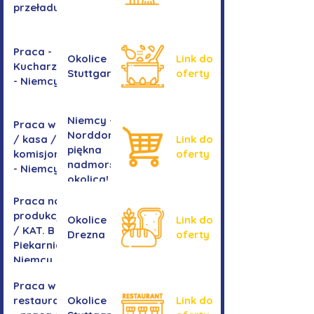
przeładunkowym
Praca -
Okolice
Link do
Kucharz/kucharka
Stuttgartu
oferty
- Niemcy
Niemcy -
Praca w sklepie
Norddorf -
/ kasa /
Link do
piękna
komisjonowanie
oferty
nadmorska
- Niemcy
okolica!
Praca na
produkcji
Okolice
Link do
/ KAT. B -
Drezna
oferty
Piekarnia
Niemcy
Praca w
restauracji
Okolice
Link do