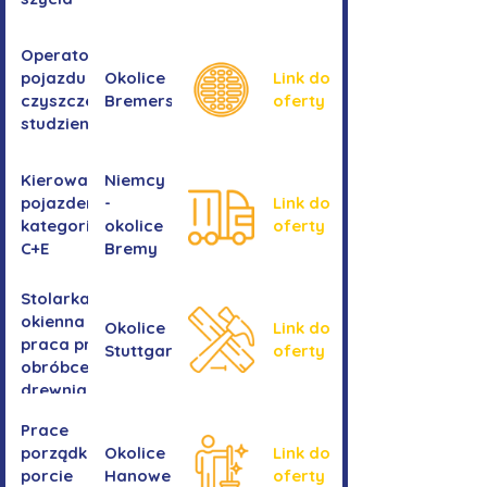
Operator/operatorka
pojazdu do
Okolice
Link do
czyszczenia
Bremershaven
oferty
studzienek
Kierowanie
Niemcy
pojazdem
-
Link do
kategorii
okolice
oferty
C+E
Bremy
Stolarka
okienna -
Okolice
Link do
praca przy
Stuttgartu
oferty
obróbce
drewnianych
ram
Prace
okiennych
porządkowe w
Okolice
Link do
porcie
Hanoweru
oferty