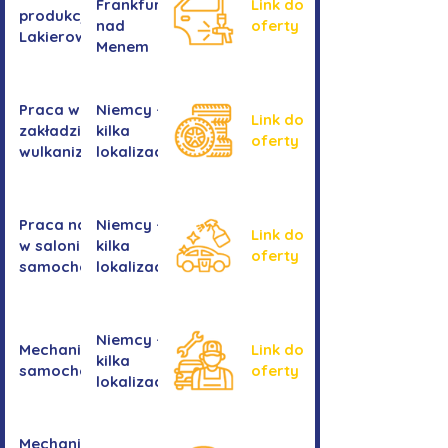
Frankfurtu
Link do
produkcji -
nad
oferty
Lakierowanie
Menem
Praca w
Niemcy -
Link do
zakładzie
kilka
oferty
wulkanizacyjnym
lokalizacji
Praca na myjni
Niemcy -
Link do
w salonie
kilka
oferty
samochodowym
lokalizacji
Niemcy -
Mechanika
Link do
kilka
samochodowa
oferty
lokalizacji
Mechanika