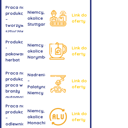
Praca na
Niemcy,
produkcji
Link do
okolice
–
oferty
Stuttgartu
tworzywa
sztuczne
Produkcja
Niemcy -
-
Link do
okolice
pakowanie
oferty
Norymbergii
herbat
Praca na
Nadrenia
produkcji -
–
Link do
praca w
Palatynat,
oferty
branży
Niemcy
automotive
Praca na
Niemcy,
produkcji
Link do
okolice
–
oferty
Monachium
odlewnia