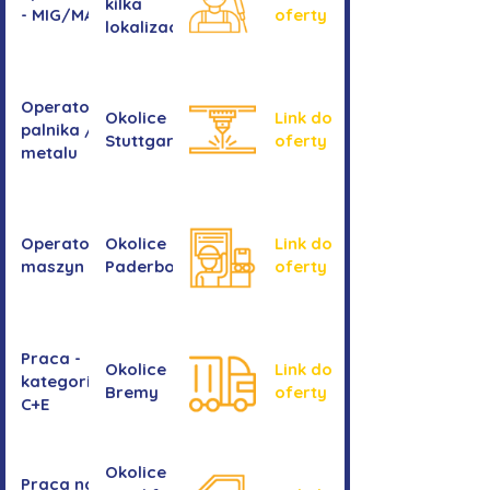
kilka
- MIG/MAG/TIG
oferty
lokalizacji
Operator/operatorka
Okolice
Link do
palnika / Cięcie
Stuttgartu
oferty
metalu
Operator/operatorka
Okolice
Link do
maszyn CNC
Paderborn
oferty
Praca -
Okolice
Link do
kategoria
Bremy
oferty
C+E
Okolice
Praca na