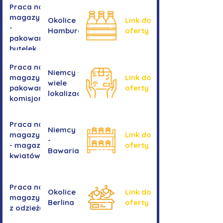
Praca na
magazynie
Okolice
Link do
-
Hamburga
oferty
pakowanie
butelek
Praca na
Niemcy -
magazynie /
Link do
wiele
pakowanie /
oferty
lokalizacji
komisjonowanie
Praca na
Niemcy
magazynie
Link do
-
- magazyn
oferty
Bawaria
kwiatów
Praca na
Okolice
Link do
magazynie
Berlina
oferty
z odzieżą