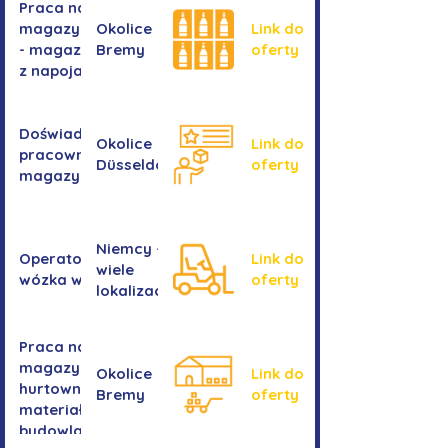
Praca na
magazynie
Okolice
Link do
- magazyn
Bremy
oferty
z napojami
Doświadczony
Okolice
Link do
pracownik/pracownica
Düsseldorf
oferty
magazynu
Niemcy -
Operator/operatorka
Link do
wiele
wózka widłowego
oferty
lokalizacji
Praca na
magazynie -
Okolice
Link do
hurtownia
Bremy
oferty
materiałów
budowlanych