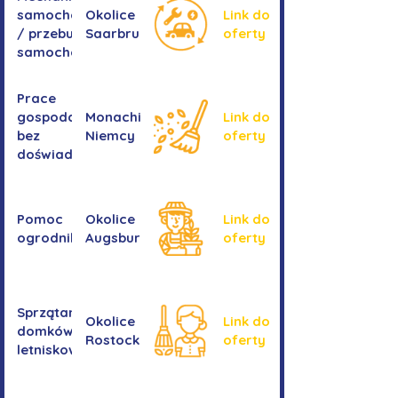
samochodowa
Okolice
Link do
/ przebudowa
Saarbrucken
oferty
samochodów
Prace
gospodarcze -
Monachium,
Link do
bez
Niemcy
oferty
doświadczenia
Pomoc
Okolice
Link do
ogrodnika
Augsburga
oferty
Sprzątanie
Okolice
Link do
domków
Rostocku
oferty
letniskowych