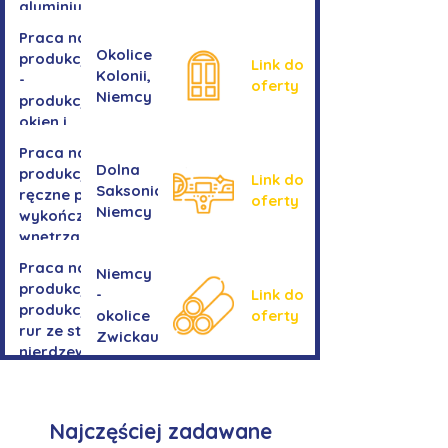
aluminium
Praca na
Okolice
produkcji
Link do
Kolonii,
-
oferty
Niemcy
produkcja
okien i
drzwi
Praca na
Dolna
produkcji -
Link do
Saksonia,
ręczne prace
oferty
Niemcy
wykończeniowe
wnętrza aut
Praca na
Niemcy
produkcji-
-
Link do
produkcja
okolice
oferty
rur ze stali
Zwickau
nierdzewnej
Najczęściej zadawane