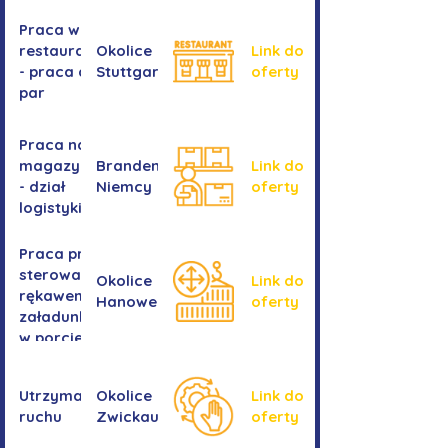
Praca w
restauracji
Okolice
Link do
- praca dla
Stuttgartu
oferty
par
Praca na
magazynie
Brandenburgia,
Link do
- dział
Niemcy
oferty
logistyki
Praca przy
sterowaniu
Okolice
Link do
rękawem
Hanower
oferty
załadunkowym
w porcie
przeładunkowym
Utrzymanie
Okolice
Link do
ruchu
Zwickau
oferty