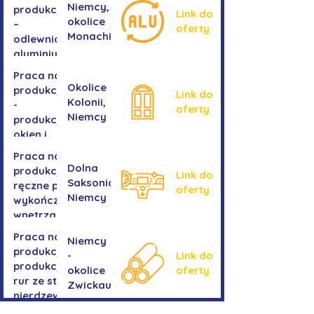
Niemcy,
produkcji
Link do
okolice
–
oferty
Monachium
odlewnia
aluminium
Praca na
Okolice
produkcji
Link do
Kolonii,
-
oferty
Niemcy
produkcja
okien i
drzwi
Praca na
Dolna
produkcji -
Link do
Saksonia,
ręczne prace
oferty
Niemcy
wykończeniowe
wnętrza aut
Praca na
Niemcy
produkcji-
-
Link do
produkcja
okolice
oferty
rur ze stali
Zwickau
nierdzewnej