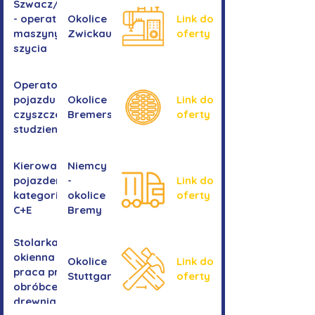
Szwacz/Szwaczka
- operator
Okolice
Link do
maszyny do
Zwickau
oferty
szycia
Operator/operatorka
pojazdu do
Okolice
Link do
czyszczenia
Bremershaven
oferty
studzienek
Kierowanie
Niemcy
pojazdem
-
Link do
kategorii
okolice
oferty
C+E
Bremy
Stolarka
okienna -
Okolice
Link do
praca przy
Stuttgartu
oferty
obróbce
drewnianych