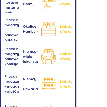
hurtownia
Bremy
oferty
materiałów
budowlanych
Praca na
magazynie
Okolice
Link do
-
Hamburga
oferty
pakowanie
butelek
Praca na
Niemcy -
magazynie /
Link do
wiele
pakowanie /
oferty
lokalizacji
komisjonowanie
Praca na
Niemcy
magazynie
Link do
-
- magazyn
oferty
Bawaria
kwiatów
Praca na