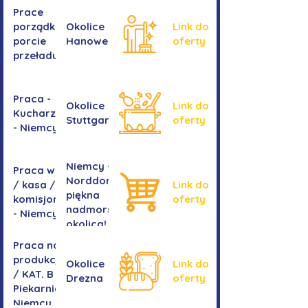
ram
Prace
okiennych
porządkowe w
Okolice
Link do
porcie
Hanoweru
oferty
przeładunkowym
Praca -
Okolice
Link do
Kucharz/kucharka
Stuttgartu
oferty
- Niemcy
Niemcy -
Praca w sklepie
Norddorf -
/ kasa /
Link do
piękna
komisjonowanie
oferty
nadmorska
- Niemcy
okolica!
Praca na
produkcji
Okolice
Link do
/ KAT. B -
Drezna
oferty
Piekarnia
Niemcy