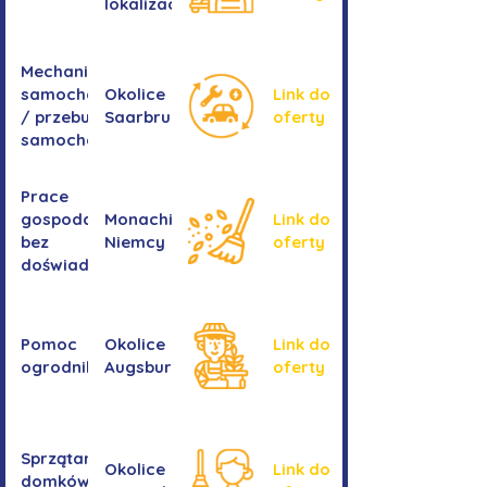
lokalizacji
Mechanika
samochodowa
Okolice
Link do
/ przebudowa
Saarbrucken
oferty
samochodów
Prace
gospodarcze -
Monachium,
Link do
bez
Niemcy
oferty
doświadczenia
Pomoc
Okolice
Link do
ogrodnika
Augsburga
oferty
Sprzątanie
Okolice
Link do
domków