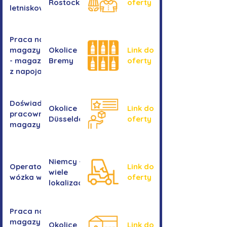
Rostocku
oferty
letniskowych
Praca na
magazynie
Okolice
Link do
- magazyn
Bremy
oferty
z napojami
Doświadczony
Okolice
Link do
pracownik/pracownica
Düsseldorf
oferty
magazynu
Niemcy -
Operator/operatorka
Link do
wiele
wózka widłowego
oferty
lokalizacji
Praca na
magazynie -
Okolice
Link do