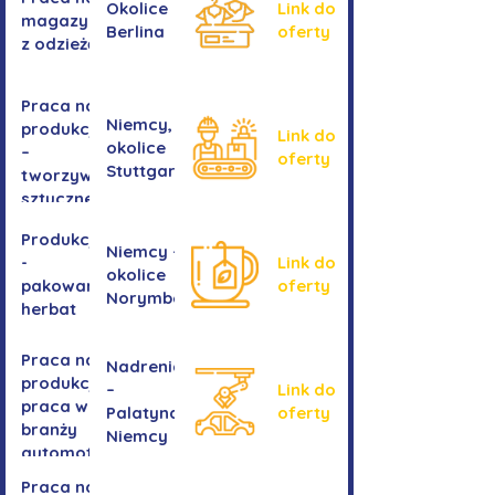
Okolice
Link do
magazynie
Berlina
oferty
z odzieżą
Praca na
Niemcy,
produkcji
Link do
okolice
–
oferty
Stuttgartu
tworzywa
sztuczne
Produkcja
Niemcy -
-
Link do
okolice
pakowanie
oferty
Norymbergii
herbat
Praca na
Nadrenia
produkcji -
–
Link do
praca w
Palatynat,
oferty
branży
Niemcy
automotive
Praca na