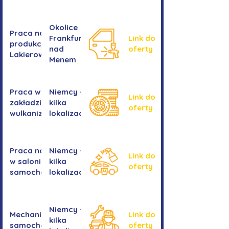
Okolice
Praca na
Frankfurtu
Link do
produkcji -
nad
oferty
Lakierowanie
Menem
Praca w
Niemcy -
Link do
zakładzie
kilka
oferty
wulkanizacyjnym
lokalizacji
Praca na myjni
Niemcy -
Link do
w salonie
kilka
oferty
samochodowym
lokalizacji
Niemcy -
Mechanika
Link do
kilka
samochodowa
oferty