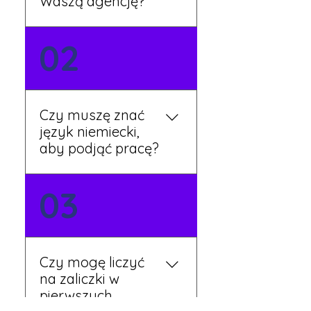
Waszą agencję?
Możesz wypełnić formularz
02
zgłoszeniowy na naszej
stronie lub skontaktować
się z nami telefonicznie.
Rekruter przedstawi Ci
Czy muszę znać
aktualne oferty i omówi
język niemiecki,
dalsze kroki.
aby podjąć pracę?
Nie zawsze – wiele ofert nie
03
wymaga znajomości
języka. Jeśli jednak znasz
podstawy niemieckiego,
będziesz miał większy
Czy mogę liczyć
wybór stanowisk i
na zaliczki w
łatwiejszą komunikację na
pierwszych
miejscu.