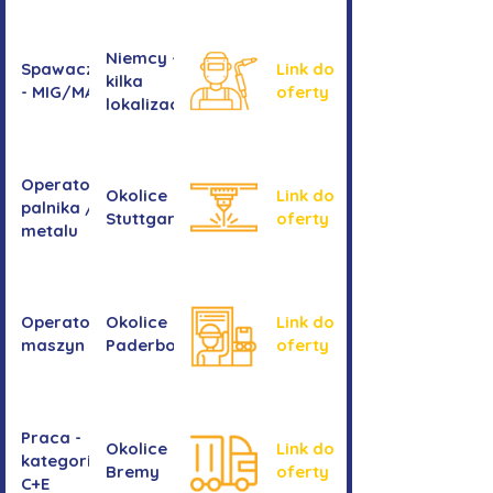
Niemcy -
Spawacz/spawaczka
Link do
kilka
- MIG/MAG/TIG
oferty
lokalizacji
Operator/operatorka
Okolice
Link do
palnika / Cięcie
Stuttgartu
oferty
metalu
Operator/operatorka
Okolice
Link do
maszyn CNC
Paderborn
oferty
Praca -
Okolice
Link do
kategoria
Bremy
oferty
C+E