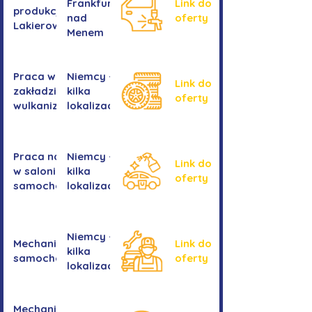
Frankfurtu
Link do
produkcji -
nad
oferty
Lakierowanie
Menem
Praca w
Niemcy -
Link do
zakładzie
kilka
oferty
wulkanizacyjnym
lokalizacji
Praca na myjni
Niemcy -
Link do
w salonie
kilka
oferty
samochodowym
lokalizacji
Niemcy -
Mechanika
Link do
kilka
samochodowa
oferty
lokalizacji
Mechanika