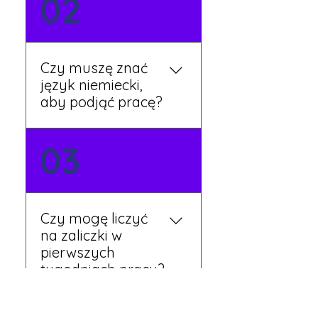
02
zgłoszeniowy na naszej
stronie lub skontaktować
się z nami telefonicznie.
Rekruter przedstawi Ci
Czy muszę znać
aktualne oferty i omówi
język niemiecki,
dalsze kroki.
aby podjąć pracę?
Nie zawsze – wiele ofert nie
03
wymaga znajomości
języka. Jeśli jednak znasz
podstawy niemieckiego,
będziesz miał większy
Czy mogę liczyć
wybór stanowisk i
na zaliczki w
łatwiejszą komunikację na
pierwszych
miejscu.
tygodniach pracy?
Tak, w wyjątkowych