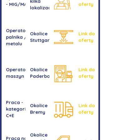
kilka
- MIG/MAG/TIG
oferty
lokalizacji
Operator/operatorka
Okolice
Link do
palnika / Cięcie
Stuttgartu
oferty
metalu
Operator/operatorka
Okolice
Link do
maszyn CNC
Paderborn
oferty
Praca -
Okolice
Link do
kategoria
Bremy
oferty
C+E
Okolice
Praca na