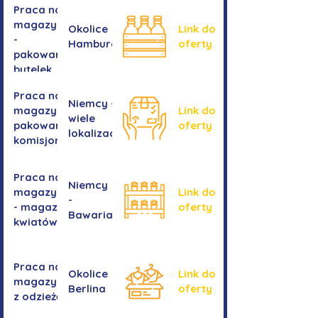
Praca na
magazynie
Okolice
Link do
-
Hamburga
oferty
pakowanie
butelek
Praca na
Niemcy -
magazynie /
Link do
wiele
pakowanie /
oferty
lokalizacji
komisjonowanie
Praca na
Niemcy
magazynie
Link do
-
- magazyn
oferty
Bawaria
kwiatów
Praca na
Okolice
Link do
magazynie
Berlina
oferty
z odzieżą