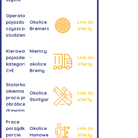
Operator/operatorka
pojazdu do
Okolice
Link do
czyszczenia
Bremershaven
oferty
studzienek
Kierowanie
Niemcy
pojazdem
-
Link do
kategorii
okolice
oferty
C+E
Bremy
Stolarka
okienna -
Okolice
Link do
praca przy
Stuttgartu
oferty
obróbce
drewnianych
ram
Prace
okiennych
porządkowe w
Okolice
Link do
porcie
Hanoweru
oferty