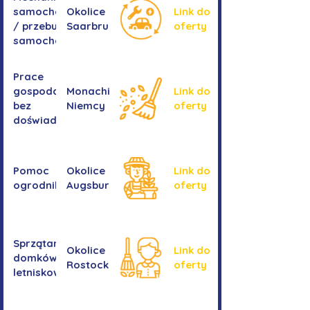
samochodowa
Okolice
Link do
/ przebudowa
Saarbrucken
oferty
samochodów
Prace
gospodarcze -
Monachium,
Link do
bez
Niemcy
oferty
doświadczenia
Pomoc
Okolice
Link do
ogrodnika
Augsburga
oferty
Sprzątanie
Okolice
Link do
domków
Rostocku
oferty
letniskowych