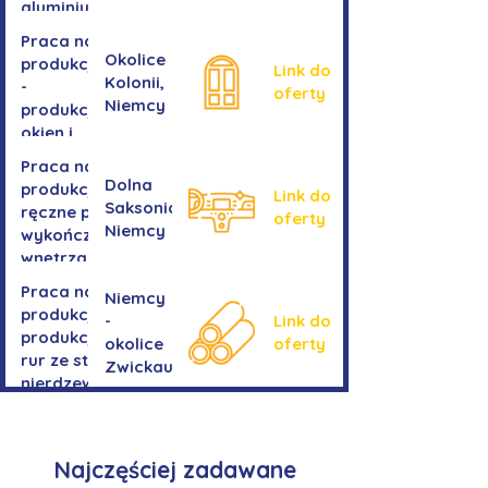
aluminium
Praca na
Okolice
produkcji
Link do
Kolonii,
-
oferty
Niemcy
produkcja
okien i
drzwi
Praca na
Dolna
produkcji -
Link do
Saksonia,
ręczne prace
oferty
Niemcy
wykończeniowe
wnętrza aut
Praca na
Niemcy
produkcji-
-
Link do
produkcja
okolice
oferty
rur ze stali
Zwickau
nierdzewnej
Najczęściej zadawane