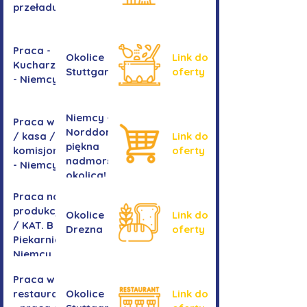
przeładunkowym
Praca -
Okolice
Link do
Kucharz/kucharka
Stuttgartu
oferty
- Niemcy
Niemcy -
Praca w sklepie
Norddorf -
/ kasa /
Link do
piękna
komisjonowanie
oferty
nadmorska
- Niemcy
okolica!
Praca na
produkcji
Okolice
Link do
/ KAT. B -
Drezna
oferty
Piekarnia
Niemcy
Praca w
restauracji
Okolice
Link do