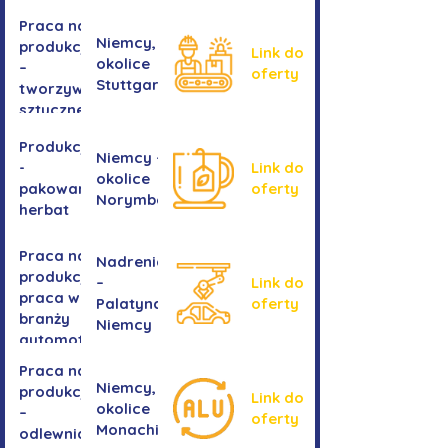
Praca na
Niemcy,
produkcji
Link do
okolice
–
oferty
Stuttgartu
tworzywa
sztuczne
Produkcja
Niemcy -
-
Link do
okolice
pakowanie
oferty
Norymbergii
herbat
Praca na
Nadrenia
produkcji -
–
Link do
praca w
Palatynat,
oferty
branży
Niemcy
automotive
Praca na
Niemcy,
produkcji
Link do
okolice
–
oferty
Monachium
odlewnia