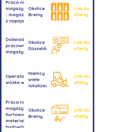
Praca na
magazynie
Okolice
Link do
- magazyn
Bremy
oferty
z napojami
Doświadczony
Okolice
Link do
pracownik/pracownica
Düsseldorf
oferty
magazynu
Niemcy -
Operator/operatorka
Link do
wiele
wózka widłowego
oferty
lokalizacji
Praca na
magazynie -
Okolice
Link do
hurtownia
Bremy
oferty
materiałów
budowlanych