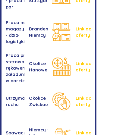
- praca dla
Stuttgartu
oferty
par
Praca na
magazynie
Brandenburgia,
Link do
- dział
Niemcy
oferty
logistyki
Praca przy
sterowaniu
Okolice
Link do
rękawem
Hanower
oferty
załadunkowym
w porcie
przeładunkowym
Utrzymanie
Okolice
Link do
ruchu
Zwickau
oferty
Niemcy -
Spawacz/spawaczka
Link do