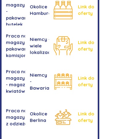
magazynie
Okolice
Link do
-
Hamburga
oferty
pakowanie
butelek
Praca na
Niemcy -
magazynie /
Link do
wiele
pakowanie /
oferty
lokalizacji
komisjonowanie
Praca na
Niemcy
magazynie
Link do
-
- magazyn
oferty
Bawaria
kwiatów
Praca na
Okolice
Link do
magazynie
Berlina
oferty
z odzieżą