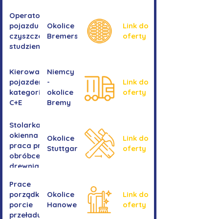
Operator/operatorka
pojazdu do
Okolice
Link do
czyszczenia
Bremershaven
oferty
studzienek
Kierowanie
Niemcy
pojazdem
-
Link do
kategorii
okolice
oferty
C+E
Bremy
Stolarka
okienna -
Okolice
Link do
praca przy
Stuttgartu
oferty
obróbce
drewnianych
ram
Prace
okiennych
porządkowe w
Okolice
Link do
porcie
Hanoweru
oferty
przeładunkowym