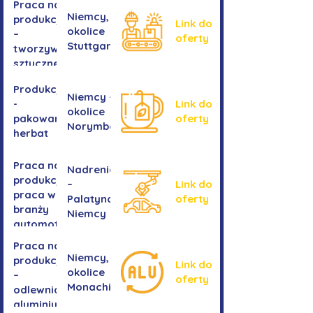
Praca na
Niemcy,
produkcji
Link do
okolice
–
oferty
Stuttgartu
tworzywa
sztuczne
Produkcja
Niemcy -
-
Link do
okolice
pakowanie
oferty
Norymbergii
herbat
Praca na
Nadrenia
produkcji -
–
Link do
praca w
Palatynat,
oferty
branży
Niemcy
automotive
Praca na
Niemcy,
produkcji
Link do
okolice
–
oferty
Monachium
odlewnia
aluminium