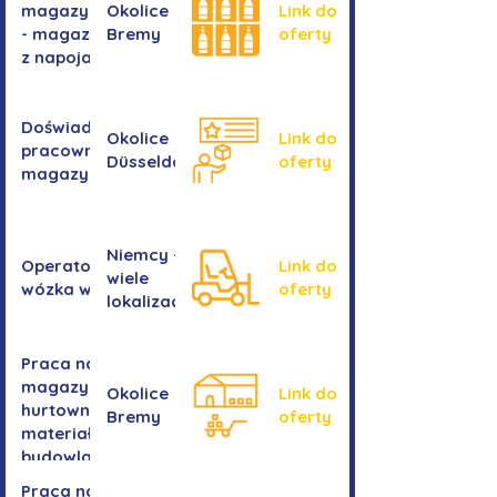
magazynie
Okolice
Link do
- magazyn
Bremy
oferty
z napojami
Doświadczony
Okolice
Link do
pracownik/pracownica
Düsseldorf
oferty
magazynu
Niemcy -
Operator/operatorka
Link do
wiele
wózka widłowego
oferty
lokalizacji
Praca na
magazynie -
Okolice
Link do
hurtownia
Bremy
oferty
materiałów
budowlanych
Praca na