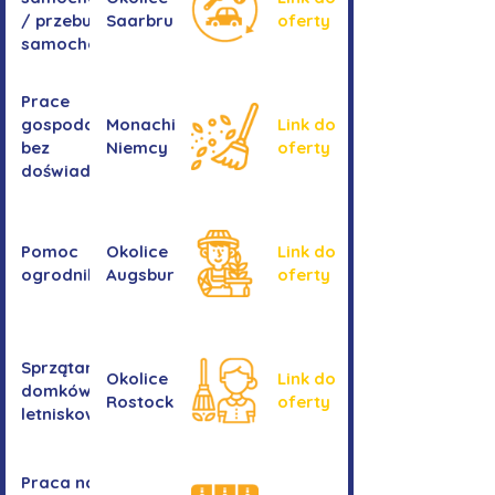
/ przebudowa
Saarbrucken
oferty
samochodów
Prace
gospodarcze -
Monachium,
Link do
bez
Niemcy
oferty
doświadczenia
Pomoc
Okolice
Link do
ogrodnika
Augsburga
oferty
Sprzątanie
Okolice
Link do
domków
Rostocku
oferty
letniskowych
Praca na