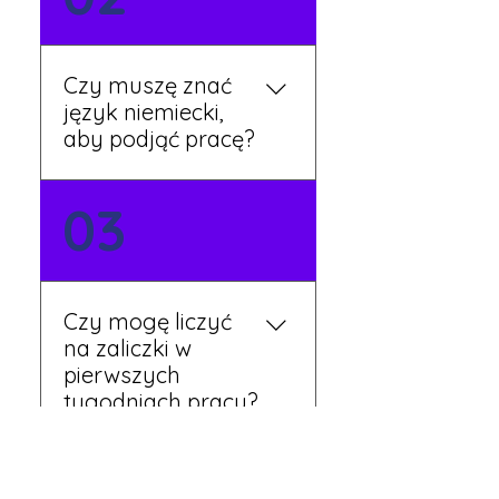
stronie lub skontaktować
się z nami telefonicznie.
Rekruter przedstawi Ci
Czy muszę znać
aktualne oferty i omówi
język niemiecki,
dalsze kroki.
aby podjąć pracę?
Nie zawsze – wiele ofert nie
03
wymaga znajomości
języka. Jeśli jednak znasz
podstawy niemieckiego,
będziesz miał większy
Czy mogę liczyć
wybór stanowisk i
na zaliczki w
łatwiejszą komunikację na
pierwszych
miejscu.
tygodniach pracy?
Tak, w wyjątkowych
04
sytuacjach możesz