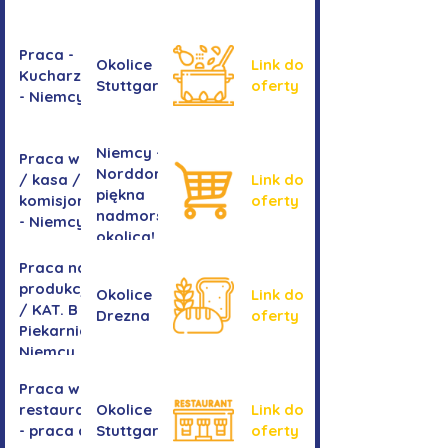
Praca -
Okolice
Link do
Kucharz/kucharka
Stuttgartu
oferty
- Niemcy
Niemcy -
Praca w sklepie
Norddorf -
/ kasa /
Link do
piękna
komisjonowanie
oferty
nadmorska
- Niemcy
okolica!
Praca na
produkcji
Okolice
Link do
/ KAT. B -
Drezna
oferty
Piekarnia
Niemcy
Praca w
restauracji
Okolice
Link do
- praca dla
Stuttgartu
oferty