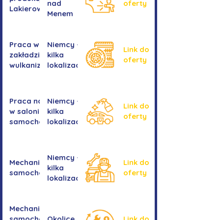
nad
oferty
Lakierowanie
Menem
Praca w
Niemcy -
Link do
zakładzie
kilka
oferty
wulkanizacyjnym
lokalizacji
Praca na myjni
Niemcy -
Link do
w salonie
kilka
oferty
samochodowym
lokalizacji
Niemcy -
Mechanika
Link do
kilka
samochodowa
oferty
lokalizacji
Mechanika
samochodowa
Okolice
Link do