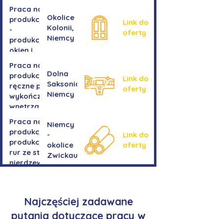
Praca na
Okolice
produkcji
Link do
Kolonii,
-
oferty
Niemcy
produkcja
okien i
drzwi
Praca na
Dolna
produkcji -
Link do
Saksonia,
ręczne prace
oferty
Niemcy
wykończeniowe
wnętrza aut
Praca na
Niemcy
produkcji-
-
Link do
produkcja
okolice
oferty
rur ze stali
Zwickau
nierdzewnej
Najczęściej zadawane
pytania dotyczące pracy w