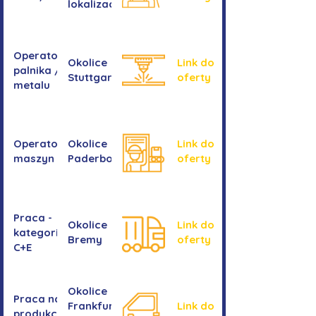
lokalizacji
Operator/operatorka
Okolice
Link do
palnika / Cięcie
Stuttgartu
oferty
metalu
Operator/operatorka
Okolice
Link do
maszyn CNC
Paderborn
oferty
Praca -
Okolice
Link do
kategoria
Bremy
oferty
C+E
Okolice
Praca na
Frankfurtu
Link do
produkcji -