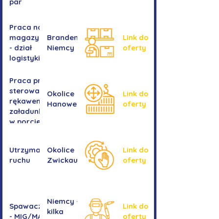
par
Praca na
magazynie
Brandenburgia,
Link do
- dział
Niemcy
oferty
logistyki
Praca przy
sterowaniu
Okolice
Link do
rękawem
Hanower
oferty
załadunkowym
w porcie
przeładunkowym
Utrzymanie
Okolice
Link do
ruchu
Zwickau
oferty
Niemcy -
Spawacz/spawaczka
Link do
kilka
- MIG/MAG/TIG
oferty