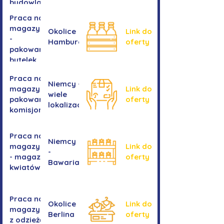
budowlanych
Praca na
magazynie
Okolice
Link do
-
Hamburga
oferty
pakowanie
butelek
Praca na
Niemcy -
magazynie /
Link do
wiele
pakowanie /
oferty
lokalizacji
komisjonowanie
Praca na
Niemcy
magazynie
Link do
-
- magazyn
oferty
Bawaria
kwiatów
Praca na
Okolice
Link do
magazynie
Berlina
oferty
z odzieżą