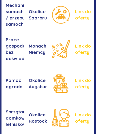
Mechanika
samochodowa
Okolice
Link do
/ przebudowa
Saarbrucken
oferty
samochodów
Prace
gospodarcze -
Monachium,
Link do
bez
Niemcy
oferty
doświadczenia
Pomoc
Okolice
Link do
ogrodnika
Augsburga
oferty
Sprzątanie
Okolice
Link do
domków
Rostocku
oferty
letniskowych