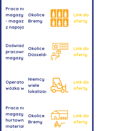
Praca na
magazynie
Okolice
Link do
- magazyn
Bremy
oferty
z napojami
Doświadczony
Okolice
Link do
pracownik/pracownica
Düsseldorf
oferty
magazynu
Niemcy -
Operator/operatorka
Link do
wiele
wózka widłowego
oferty
lokalizacji
Praca na
magazynie -
Okolice
Link do
hurtownia
Bremy
oferty
materiałów