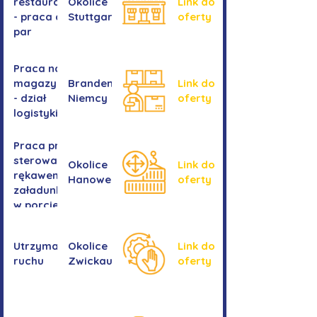
restauracji
Okolice
Link do
- praca dla
Stuttgartu
oferty
par
Praca na
magazynie
Brandenburgia,
Link do
- dział
Niemcy
oferty
logistyki
Praca przy
sterowaniu
Okolice
Link do
rękawem
Hanower
oferty
załadunkowym
w porcie
przeładunkowym
Utrzymanie
Okolice
Link do
ruchu
Zwickau
oferty