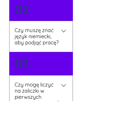
Możesz wypełnić formularz
02
zgłoszeniowy na naszej
stronie lub skontaktować
się z nami telefonicznie.
Rekruter przedstawi Ci
Czy muszę znać
aktualne oferty i omówi
język niemiecki,
dalsze kroki.
aby podjąć pracę?
Nie zawsze – wiele ofert nie
03
wymaga znajomości
języka. Jeśli jednak znasz
podstawy niemieckiego,
będziesz miał większy
Czy mogę liczyć
wybór stanowisk i
na zaliczki w
łatwiejszą komunikację na
pierwszych
miejscu.
tygodniach pracy?