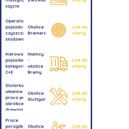
szycia
Operator/operatorka
pojazdu do
Okolice
Link do
czyszczenia
Bremershaven
oferty
studzienek
Kierowanie
Niemcy
pojazdem
-
Link do
kategorii
okolice
oferty
C+E
Bremy
Stolarka
okienna -
Okolice
Link do
praca przy
Stuttgartu
oferty
obróbce
drewnianych
ram
Prace
okiennych
porządkowe w
Okolice
Link do