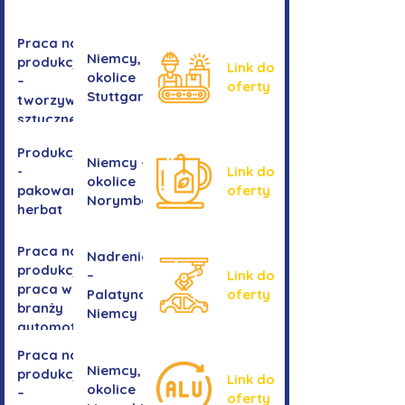
Praca na
Niemcy,
produkcji
Link do
okolice
–
oferty
Stuttgartu
tworzywa
sztuczne
Produkcja
Niemcy -
-
Link do
okolice
pakowanie
oferty
Norymbergii
herbat
Praca na
Nadrenia
produkcji -
–
Link do
praca w
Palatynat,
oferty
branży
Niemcy
automotive
Praca na
Niemcy,
produkcji
Link do
okolice
–
oferty