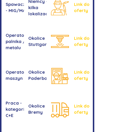
Niemcy -
Spawacz/spawaczka
Link do
kilka
- MIG/MAG/TIG
oferty
lokalizacji
Operator/operatorka
Okolice
Link do
palnika / Cięcie
Stuttgartu
oferty
metalu
Operator/operatorka
Okolice
Link do
maszyn CNC
Paderborn
oferty
Praca -
Okolice
Link do
kategoria
Bremy
oferty
C+E