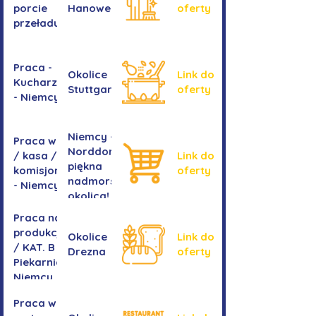
porcie
Hanoweru
oferty
przeładunkowym
Praca -
Okolice
Link do
Kucharz/kucharka
Stuttgartu
oferty
- Niemcy
Niemcy -
Praca w sklepie
Norddorf -
/ kasa /
Link do
piękna
komisjonowanie
oferty
nadmorska
- Niemcy
okolica!
Praca na
produkcji
Okolice
Link do
/ KAT. B -
Drezna
oferty
Piekarnia
Niemcy
Praca w