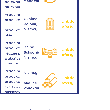
Monachium
odlewnia
aluminium
Praca na
Okolice
produkcji
Link do
Kolonii,
-
oferty
Niemcy
produkcja
okien i
drzwi
Praca na
Dolna
produkcji -
Link do
Saksonia,
ręczne prace
oferty
Niemcy
wykończeniowe
wnętrza aut
Praca na
Niemcy
produkcji-
-
Link do
produkcja
okolice
oferty
rur ze stali
Zwickau
nierdzewnej