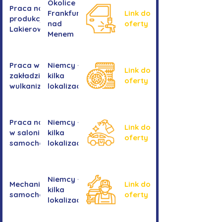
Okolice
Praca na
Frankfurtu
Link do
produkcji -
nad
oferty
Lakierowanie
Menem
Praca w
Niemcy -
Link do
zakładzie
kilka
oferty
wulkanizacyjnym
lokalizacji
Praca na myjni
Niemcy -
Link do
w salonie
kilka
oferty
samochodowym
lokalizacji
Niemcy -
Mechanika
Link do
kilka
samochodowa
oferty
lokalizacji