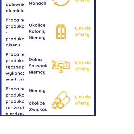
Monachium
odlewnia
aluminium
Praca na
Okolice
produkcji
Link do
Kolonii,
-
oferty
Niemcy
produkcja
okien i
drzwi
Praca na
Dolna
produkcji -
Link do
Saksonia,
ręczne prace
oferty
Niemcy
wykończeniowe
wnętrza aut
Praca na
Niemcy
produkcji-
-
Link do
produkcja
okolice
oferty
rur ze stali
Zwickau
nierdzewnej