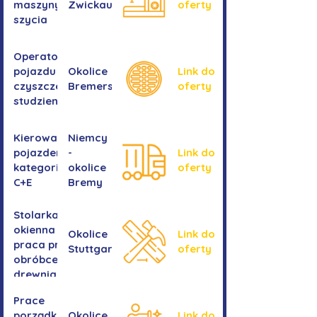
maszyny do
Zwickau
oferty
szycia
Operator/operatorka
pojazdu do
Okolice
Link do
czyszczenia
Bremershaven
oferty
studzienek
Kierowanie
Niemcy
pojazdem
-
Link do
kategorii
okolice
oferty
C+E
Bremy
Stolarka
okienna -
Okolice
Link do
praca przy
Stuttgartu
oferty
obróbce
drewnianych
ram
Prace
okiennych
porządkowe w
Okolice
Link do