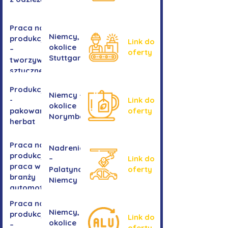
Praca na
Niemcy,
produkcji
Link do
okolice
–
oferty
Stuttgartu
tworzywa
sztuczne
Produkcja
Niemcy -
-
Link do
okolice
pakowanie
oferty
Norymbergii
herbat
Praca na
Nadrenia
produkcji -
–
Link do
praca w
Palatynat,
oferty
branży
Niemcy
automotive
Praca na
Niemcy,
produkcji
Link do
okolice
–
oferty