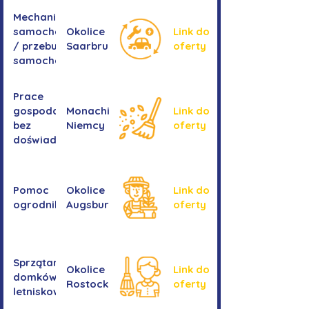
Mechanika
samochodowa
Okolice
Link do
/ przebudowa
Saarbrucken
oferty
samochodów
Prace
gospodarcze -
Monachium,
Link do
bez
Niemcy
oferty
doświadczenia
Pomoc
Okolice
Link do
ogrodnika
Augsburga
oferty
Sprzątanie
Okolice
Link do
domków
Rostocku
oferty
letniskowych