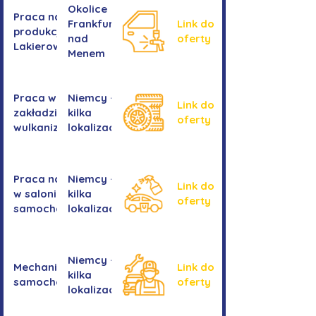
Okolice
Praca na
Frankfurtu
Link do
produkcji -
nad
oferty
Lakierowanie
Menem
Praca w
Niemcy -
Link do
zakładzie
kilka
oferty
wulkanizacyjnym
lokalizacji
Praca na myjni
Niemcy -
Link do
w salonie
kilka
oferty
samochodowym
lokalizacji
Niemcy -
Mechanika
Link do
kilka
samochodowa
oferty
lokalizacji