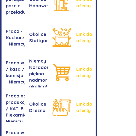
porcie
Hanoweru
oferty
przeładunkowym
Praca -
Okolice
Link do
Kucharz/kucharka
Stuttgartu
oferty
- Niemcy
Niemcy -
Praca w sklepie
Norddorf -
/ kasa /
Link do
piękna
komisjonowanie
oferty
nadmorska
- Niemcy
okolica!
Praca na
produkcji
Okolice
Link do
/ KAT. B -
Drezna
oferty
Piekarnia
Niemcy
Praca w