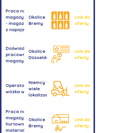
Praca na
magazynie
Okolice
Link do
- magazyn
Bremy
oferty
z napojami
Doświadczony
Okolice
Link do
pracownik/pracownica
Düsseldorf
oferty
magazynu
Niemcy -
Operator/operatorka
Link do
wiele
wózka widłowego
oferty
lokalizacji
Praca na
magazynie -
Okolice
Link do
hurtownia
Bremy
oferty
materiałów