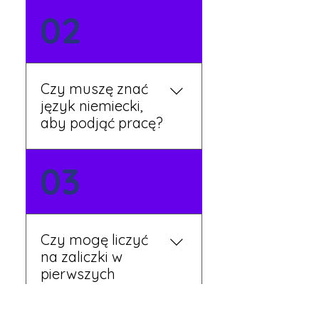
Możesz wypełnić formularz
02
zgłoszeniowy na naszej
stronie lub skontaktować
się z nami telefonicznie.
Rekruter przedstawi Ci
Czy muszę znać
aktualne oferty i omówi
język niemiecki,
dalsze kroki.
aby podjąć pracę?
Nie zawsze – wiele ofert nie
03
wymaga znajomości
języka. Jeśli jednak znasz
podstawy niemieckiego,
będziesz miał większy
Czy mogę liczyć
wybór stanowisk i
na zaliczki w
łatwiejszą komunikację na
pierwszych
miejscu.
tygodniach pracy?