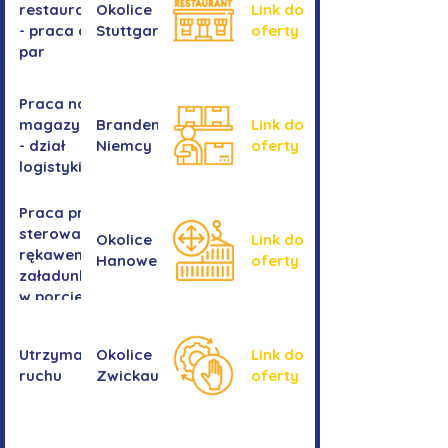
restauracji
Okolice
Link do
- praca dla
Stuttgartu
oferty
par
Praca na
magazynie
Brandenburgia,
Link do
- dział
Niemcy
oferty
logistyki
Praca przy
sterowaniu
Okolice
Link do
rękawem
Hanower
oferty
załadunkowym
w porcie
przeładunkowym
Utrzymanie
Okolice
Link do
ruchu
Zwickau
oferty