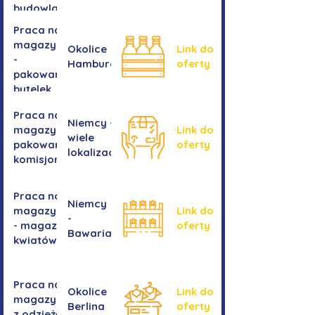
budowlanych
Praca na
magazynie
Okolice
Link do
-
Hamburga
oferty
pakowanie
butelek
Praca na
Niemcy -
magazynie /
Link do
wiele
pakowanie /
oferty
lokalizacji
komisjonowanie
Praca na
Niemcy
magazynie
Link do
-
- magazyn
oferty
Bawaria
kwiatów
Praca na
Okolice
Link do
magazynie
Berlina
oferty
z odzieżą