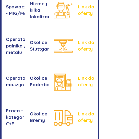
Niemcy -
Spawacz/spawaczka
Link do
kilka
- MIG/MAG/TIG
oferty
lokalizacji
Operator/operatorka
Okolice
Link do
palnika / Cięcie
Stuttgartu
oferty
metalu
Operator/operatorka
Okolice
Link do
maszyn CNC
Paderborn
oferty
Praca -
Okolice
Link do
kategoria
Bremy
oferty
C+E