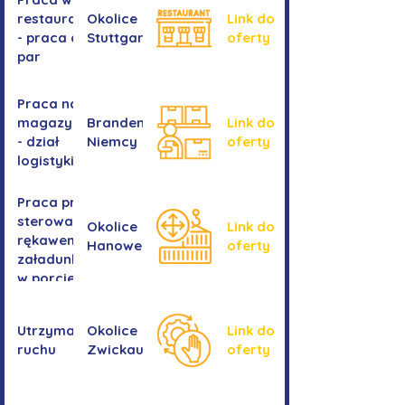
restauracji
Okolice
Link do
- praca dla
Stuttgartu
oferty
par
Praca na
magazynie
Brandenburgia,
Link do
- dział
Niemcy
oferty
logistyki
Praca przy
sterowaniu
Okolice
Link do
rękawem
Hanower
oferty
załadunkowym
w porcie
przeładunkowym
Utrzymanie
Okolice
Link do
ruchu
Zwickau
oferty