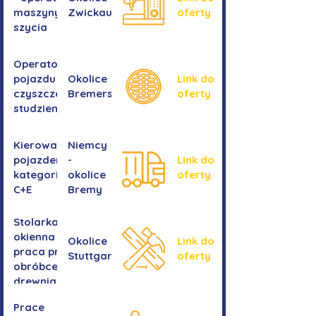
maszyny do
Zwickau
oferty
szycia
Operator/operatorka
pojazdu do
Okolice
Link do
czyszczenia
Bremershaven
oferty
studzienek
Kierowanie
Niemcy
pojazdem
-
Link do
kategorii
okolice
oferty
C+E
Bremy
Stolarka
okienna -
Okolice
Link do
praca przy
Stuttgartu
oferty
obróbce
drewnianych
ram
Prace
okiennych