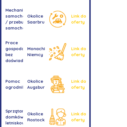
Mechanika
samochodowa
Okolice
Link do
/ przebudowa
Saarbrucken
oferty
samochodów
Prace
gospodarcze -
Monachium,
Link do
bez
Niemcy
oferty
doświadczenia
Pomoc
Okolice
Link do
ogrodnika
Augsburga
oferty
Sprzątanie
Okolice
Link do
domków
Rostocku
oferty
letniskowych