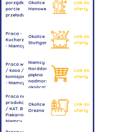
porządkowe w
Okolice
Link do
porcie
Hanoweru
oferty
przeładunkowym
Praca -
Okolice
Link do
Kucharz/kucharka
Stuttgartu
oferty
- Niemcy
Niemcy -
Praca w sklepie
Norddorf -
/ kasa /
Link do
piękna
komisjonowanie
oferty
nadmorska
- Niemcy
okolica!
Praca na
produkcji
Okolice
Link do
/ KAT. B -
Drezna
oferty
Piekarnia
Niemcy
Praca w