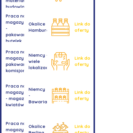
materiałów
budowlanych
Praca na
magazynie
Okolice
Link do
-
Hamburga
oferty
pakowanie
butelek
Praca na
Niemcy -
magazynie /
Link do
wiele
pakowanie /
oferty
lokalizacji
komisjonowanie
Praca na
Niemcy
magazynie
Link do
-
- magazyn
oferty
Bawaria
kwiatów
Praca na
Okolice
Link do
magazynie
Berlina
oferty