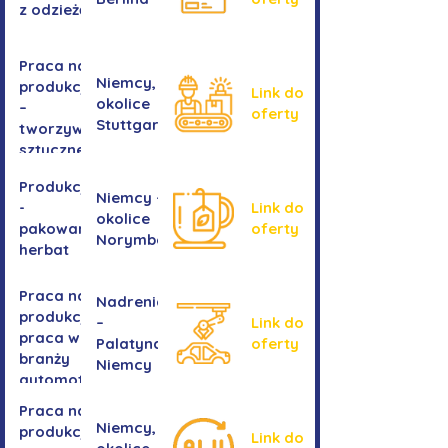
z odzieżą
Praca na
Niemcy,
produkcji
Link do
okolice
–
oferty
Stuttgartu
tworzywa
sztuczne
Produkcja
Niemcy -
-
Link do
okolice
pakowanie
oferty
Norymbergii
herbat
Praca na
Nadrenia
produkcji -
–
Link do
praca w
Palatynat,
oferty
branży
Niemcy
automotive
Praca na
Niemcy,
produkcji
Link do