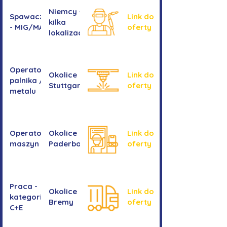
Niemcy -
Spawacz/spawaczka
Link do
kilka
- MIG/MAG/TIG
oferty
lokalizacji
Operator/operatorka
Okolice
Link do
palnika / Cięcie
Stuttgartu
oferty
metalu
Operator/operatorka
Okolice
Link do
maszyn CNC
Paderborn
oferty
Praca -
Okolice
Link do
kategoria
Bremy
oferty
C+E