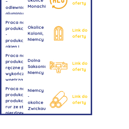
okolice
–
oferty
Monachium
odlewnia
aluminium
Praca na
Okolice
produkcji
Link do
Kolonii,
-
oferty
Niemcy
produkcja
okien i
drzwi
Praca na
Dolna
produkcji -
Link do
Saksonia,
ręczne prace
oferty
Niemcy
wykończeniowe
wnętrza aut
Praca na
Niemcy
produkcji-
-
Link do
produkcja
okolice
oferty
rur ze stali
Zwickau
nierdzewnej