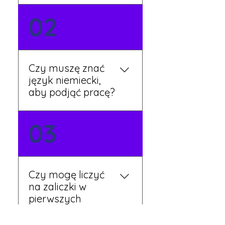
Możesz wypełnić formularz
02
zgłoszeniowy na naszej
stronie lub skontaktować
się z nami telefonicznie.
Rekruter przedstawi Ci
Czy muszę znać
aktualne oferty i omówi
język niemiecki,
dalsze kroki.
aby podjąć pracę?
Nie zawsze – wiele ofert nie
03
wymaga znajomości
języka. Jeśli jednak znasz
podstawy niemieckiego,
będziesz miał większy
Czy mogę liczyć
wybór stanowisk i
na zaliczki w
łatwiejszą komunikację na
pierwszych
miejscu.
tygodniach pracy?