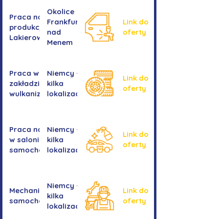
Okolice
Praca na
Frankfurtu
Link do
produkcji -
nad
oferty
Lakierowanie
Menem
Praca w
Niemcy -
Link do
zakładzie
kilka
oferty
wulkanizacyjnym
lokalizacji
Praca na myjni
Niemcy -
Link do
w salonie
kilka
oferty
samochodowym
lokalizacji
Niemcy -
Mechanika
Link do
kilka
samochodowa
oferty
lokalizacji