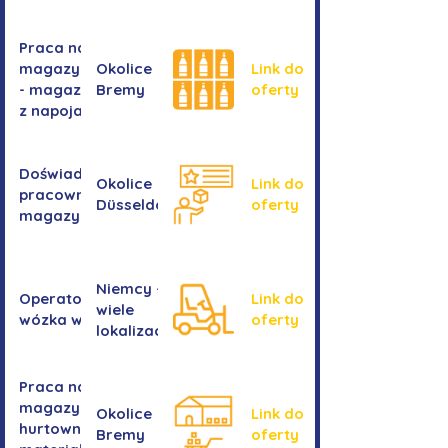
Praca na
magazynie
Okolice
Link do
- magazyn
Bremy
oferty
z napojami
Doświadczony
Okolice
Link do
pracownik/pracownica
Düsseldorf
oferty
magazynu
Niemcy -
Operator/operatorka
Link do
wiele
wózka widłowego
oferty
lokalizacji
Praca na
magazynie -
Okolice
Link do
hurtownia
Bremy
oferty