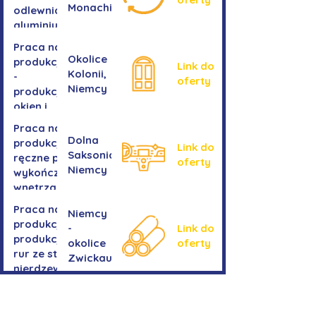
Monachium
odlewnia
aluminium
Praca na
Okolice
produkcji
Link do
Kolonii,
-
oferty
Niemcy
produkcja
okien i
drzwi
Praca na
Dolna
produkcji -
Link do
Saksonia,
ręczne prace
oferty
Niemcy
wykończeniowe
wnętrza aut
Praca na
Niemcy
produkcji-
-
Link do
produkcja
okolice
oferty
rur ze stali
Zwickau
nierdzewnej