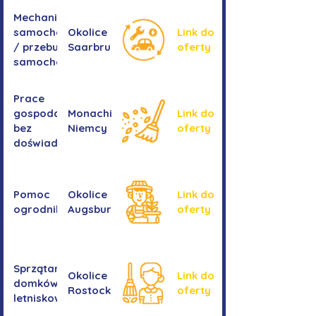
Mechanika
samochodowa
Okolice
Link do
/ przebudowa
Saarbrucken
oferty
samochodów
Prace
gospodarcze -
Monachium,
Link do
bez
Niemcy
oferty
doświadczenia
Pomoc
Okolice
Link do
ogrodnika
Augsburga
oferty
Sprzątanie
Okolice
Link do
domków
Rostocku
oferty
letniskowych