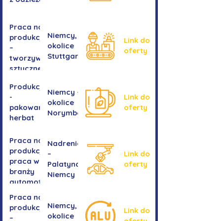
Praca na
Niemcy,
produkcji
Link do
okolice
–
oferty
Stuttgartu
tworzywa
sztuczne
Produkcja
Niemcy -
-
Link do
okolice
pakowanie
oferty
Norymbergii
herbat
Praca na
Nadrenia
produkcji -
–
Link do
praca w
Palatynat,
oferty
branży
Niemcy
automotive
Praca na
Niemcy,
produkcji
Link do
okolice
–
oferty