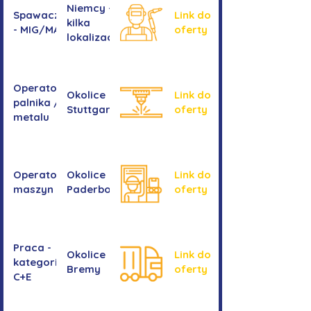
Niemcy -
Spawacz/spawaczka
Link do
kilka
- MIG/MAG/TIG
oferty
lokalizacji
Operator/operatorka
Okolice
Link do
palnika / Cięcie
Stuttgartu
oferty
metalu
Operator/operatorka
Okolice
Link do
maszyn CNC
Paderborn
oferty
Praca -
Okolice
Link do
kategoria
Bremy
oferty
C+E