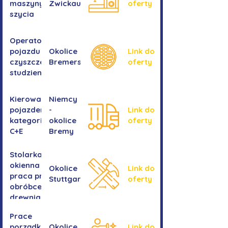
maszyny do
Zwickau
oferty
szycia
Operator/operatorka
pojazdu do
Okolice
Link do
czyszczenia
Bremershaven
oferty
studzienek
Kierowanie
Niemcy
pojazdem
-
Link do
kategorii
okolice
oferty
C+E
Bremy
Stolarka
okienna -
Okolice
Link do
praca przy
Stuttgartu
oferty
obróbce
drewnianych
ram
Prace
okiennych
porządkowe w
Okolice
Link do