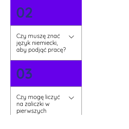
Możesz wypełnić formularz
02
zgłoszeniowy na naszej
stronie lub skontaktować
się z nami telefonicznie.
Rekruter przedstawi Ci
Czy muszę znać
aktualne oferty i omówi
język niemiecki,
dalsze kroki.
aby podjąć pracę?
Nie zawsze – wiele ofert nie
03
wymaga znajomości
języka. Jeśli jednak znasz
podstawy niemieckiego,
będziesz miał większy
Czy mogę liczyć
wybór stanowisk i
na zaliczki w
łatwiejszą komunikację na
pierwszych
miejscu.
tygodniach pracy?