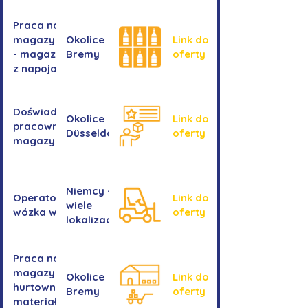
Praca na
magazynie
Okolice
Link do
- magazyn
Bremy
oferty
z napojami
Doświadczony
Okolice
Link do
pracownik/pracownica
Düsseldorf
oferty
magazynu
Niemcy -
Operator/operatorka
Link do
wiele
wózka widłowego
oferty
lokalizacji
Praca na
magazynie -
Okolice
Link do
hurtownia
Bremy
oferty
materiałów