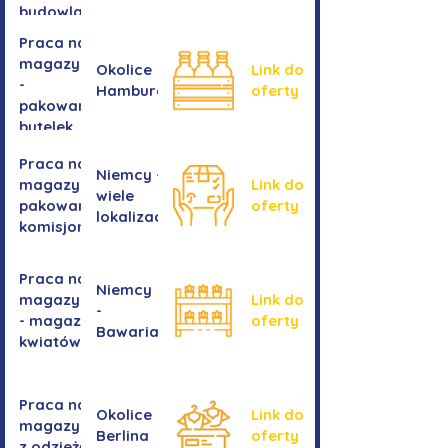
budowlanych
Praca na
magazynie
Okolice
Link do
-
Hamburga
oferty
pakowanie
butelek
Praca na
Niemcy -
magazynie /
Link do
wiele
pakowanie /
oferty
lokalizacji
komisjonowanie
Praca na
Niemcy
magazynie
Link do
-
- magazyn
oferty
Bawaria
kwiatów
Praca na
Okolice
Link do
magazynie
Berlina
oferty
z odzieżą