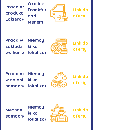
Okolice
Praca na
Frankfurtu
Link do
produkcji -
nad
oferty
Lakierowanie
Menem
Praca w
Niemcy -
Link do
zakładzie
kilka
oferty
wulkanizacyjnym
lokalizacji
Praca na myjni
Niemcy -
Link do
w salonie
kilka
oferty
samochodowym
lokalizacji
Niemcy -
Mechanika
Link do
kilka
samochodowa
oferty
lokalizacji