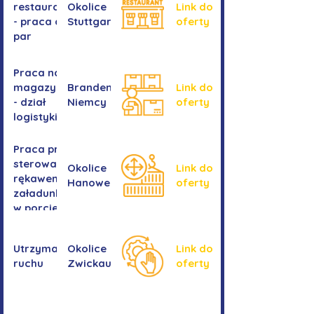
restauracji
Okolice
Link do
- praca dla
Stuttgartu
oferty
par
Praca na
magazynie
Brandenburgia,
Link do
- dział
Niemcy
oferty
logistyki
Praca przy
sterowaniu
Okolice
Link do
rękawem
Hanower
oferty
załadunkowym
w porcie
przeładunkowym
Utrzymanie
Okolice
Link do
ruchu
Zwickau
oferty