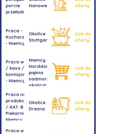
porcie
Hanoweru
oferty
przeładunkowym
Praca -
Okolice
Link do
Kucharz/kucharka
Stuttgartu
oferty
- Niemcy
Niemcy -
Praca w sklepie
Norddorf -
/ kasa /
Link do
piękna
komisjonowanie
oferty
nadmorska
- Niemcy
okolica!
Praca na
produkcji
Okolice
Link do
/ KAT. B -
Drezna
oferty
Piekarnia
Niemcy
Praca w