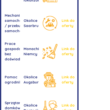
lokalizacji
Mechanika
samochodowa
Okolice
Link do
/ przebudowa
Saarbrucken
oferty
samochodów
Prace
gospodarcze -
Monachium,
Link do
bez
Niemcy
oferty
doświadczenia
Pomoc
Okolice
Link do
ogrodnika
Augsburga
oferty
Sprzątanie
Okolice
Link do
domków