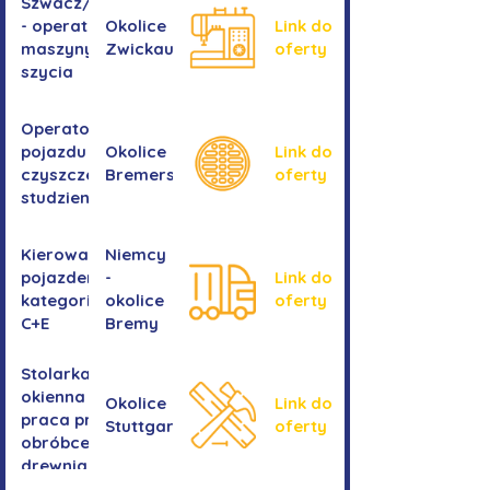
Szwacz/Szwaczka
- operator
Okolice
Link do
maszyny do
Zwickau
oferty
szycia
Operator/operatorka
pojazdu do
Okolice
Link do
czyszczenia
Bremershaven
oferty
studzienek
Kierowanie
Niemcy
pojazdem
-
Link do
kategorii
okolice
oferty
C+E
Bremy
Stolarka
okienna -
Okolice
Link do
praca przy
Stuttgartu
oferty
obróbce
drewnianych
ram