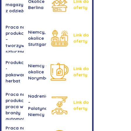
Okolice
Link do
magazynie
Berlina
oferty
z odzieżą
Praca na
Niemcy,
produkcji
Link do
okolice
–
oferty
Stuttgartu
tworzywa
sztuczne
Produkcja
Niemcy -
-
Link do
okolice
pakowanie
oferty
Norymbergii
herbat
Praca na
Nadrenia
produkcji -
–
Link do
praca w
Palatynat,
oferty
branży
Niemcy
automotive
Praca na