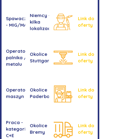
Niemcy -
Spawacz/spawaczka
Link do
kilka
- MIG/MAG/TIG
oferty
lokalizacji
Operator/operatorka
Okolice
Link do
palnika / Cięcie
Stuttgartu
oferty
metalu
Operator/operatorka
Okolice
Link do
maszyn CNC
Paderborn
oferty
Praca -
Okolice
Link do
kategoria
Bremy
oferty
C+E