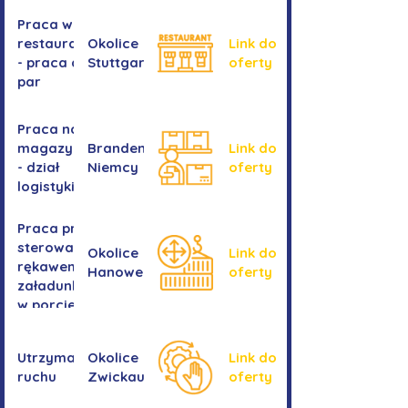
Praca w
restauracji
Okolice
Link do
- praca dla
Stuttgartu
oferty
par
Praca na
magazynie
Brandenburgia,
Link do
- dział
Niemcy
oferty
logistyki
Praca przy
sterowaniu
Okolice
Link do
rękawem
Hanower
oferty
załadunkowym
w porcie
przeładunkowym
Utrzymanie
Okolice
Link do
ruchu
Zwickau
oferty