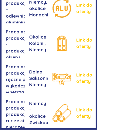
Niemcy,
produkcji
Link do
okolice
–
oferty
Monachium
odlewnia
aluminium
Praca na
Okolice
produkcji
Link do
Kolonii,
-
oferty
Niemcy
produkcja
okien i
drzwi
Praca na
Dolna
produkcji -
Link do
Saksonia,
ręczne prace
oferty
Niemcy
wykończeniowe
wnętrza aut
Praca na
Niemcy
produkcji-
-
Link do
produkcja
okolice
oferty
rur ze stali
Zwickau
nierdzewnej