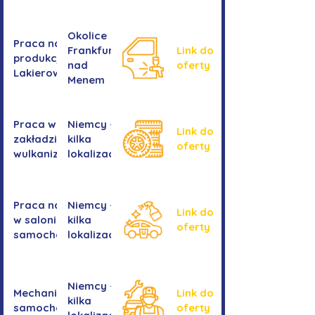
Okolice
Praca na
Frankfurtu
Link do
produkcji -
nad
oferty
Lakierowanie
Menem
Praca w
Niemcy -
Link do
zakładzie
kilka
oferty
wulkanizacyjnym
lokalizacji
Praca na myjni
Niemcy -
Link do
w salonie
kilka
oferty
samochodowym
lokalizacji
Niemcy -
Mechanika
Link do
kilka
samochodowa
oferty