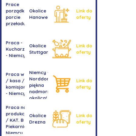
Prace
okiennych
porządkowe w
Okolice
Link do
porcie
Hanoweru
oferty
przeładunkowym
Praca -
Okolice
Link do
Kucharz/kucharka
Stuttgartu
oferty
- Niemcy
Niemcy -
Praca w sklepie
Norddorf -
/ kasa /
Link do
piękna
komisjonowanie
oferty
nadmorska
- Niemcy
okolica!
Praca na
produkcji
Okolice
Link do
/ KAT. B -
Drezna
oferty
Piekarnia
Niemcy