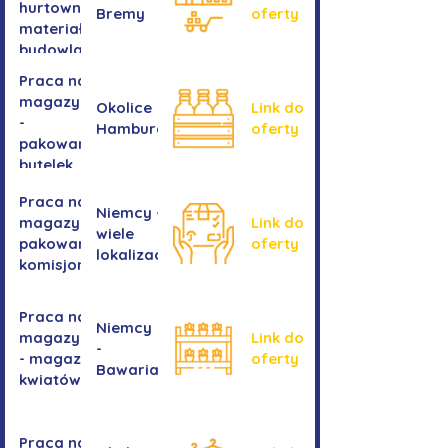
hurtownia
Bremy
oferty
materiałów
budowlanych
Praca na
magazynie
Okolice
Link do
-
Hamburga
oferty
pakowanie
butelek
Praca na
Niemcy -
magazynie /
Link do
wiele
pakowanie /
oferty
lokalizacji
komisjonowanie
Praca na
Niemcy
magazynie
Link do
-
- magazyn
oferty
Bawaria
kwiatów
Praca na