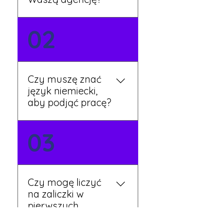
Możesz wypełnić formularz
02
zgłoszeniowy na naszej
stronie lub skontaktować
się z nami telefonicznie.
Rekruter przedstawi Ci
Czy muszę znać
aktualne oferty i omówi
język niemiecki,
dalsze kroki.
aby podjąć pracę?
Nie zawsze – wiele ofert nie
03
wymaga znajomości
języka. Jeśli jednak znasz
podstawy niemieckiego,
będziesz miał większy
Czy mogę liczyć
wybór stanowisk i
na zaliczki w
łatwiejszą komunikację na
pierwszych
miejscu.
tygodniach pracy?