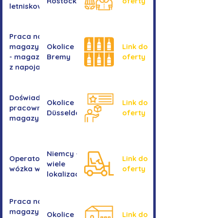
Rostocku
oferty
letniskowych
Praca na
magazynie
Okolice
Link do
- magazyn
Bremy
oferty
z napojami
Doświadczony
Okolice
Link do
pracownik/pracownica
Düsseldorf
oferty
magazynu
Niemcy -
Operator/operatorka
Link do
wiele
wózka widłowego
oferty
lokalizacji
Praca na
magazynie -
Okolice
Link do