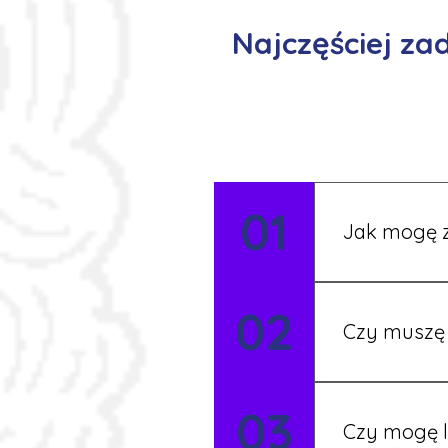
Najczęściej z
01
Jak mogę z
Możesz wypełni
02
Rekruter przed
Czy muszę 
Nie zawsze – 
03
będziesz miał
Czy mogę l