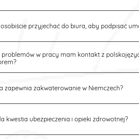
owych sytuacjach możesz otrzymać zaliczkę po wcześniejsz
m i przepracowaniu minimum tygodnia pracy.
osobiście przyjechać do biura, aby podpisać u
dpisywane są osobiście w naszym biurze. Dzięki temu masz 
ą załatwione prawidłowo.
e problemów w pracy mam kontakt z polskojęz
orem?
rdynatorzy mówią po polsku i są do Twojej dyspozycji.
a zapewnia zakwaterowanie w Niemczech?
rdynatorzy dbają o zapewnienie miejsca noclegowego w pobl
alane są przed wyjazdem.
a kwestia ubezpieczenia i opieki zdrowotnej?
ik otrzymuje ubezpieczenie zdrowotne zgodne z niemieckim