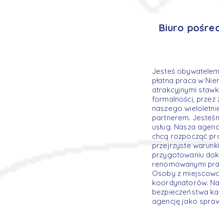
Biuro pośre
Jesteś obywatelem
płatna praca w Nie
atrakcyjnymi staw
formalności, przez 
naszego wieloletn
partnerem. Jesteśm
usług. Nasza agen
chcą rozpocząć pr
przejrzyste warunk
przygotowaniu doku
renomowanymi prac
Osoby z miejscowo
koordynatorów. Nas
bezpieczeństwa ka
agencję jako spra