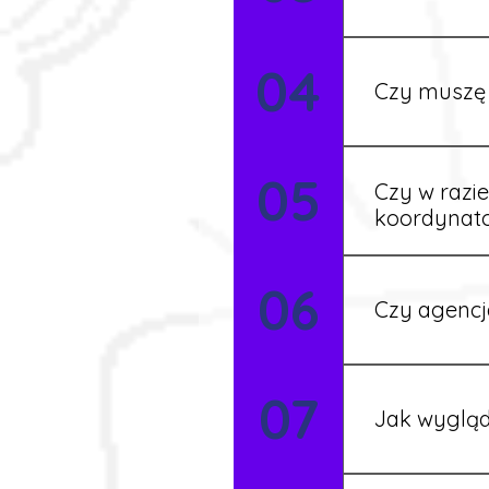
Tak, w wyjątk
04
koordynatore
Czy muszę 
Tak, umowy po
05
formalności s
Czy w razi
koordynat
Tak, nasi koo
06
Czy agencj
Tak, nasi koo
07
Szczegóły ust
Jak wygląd
Każdy pracown