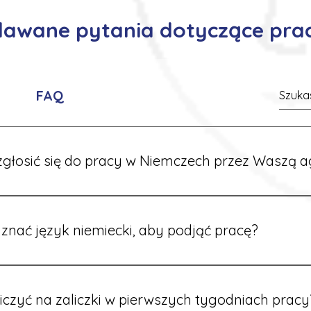
adawane pytania dotyczące pra
FAQ
głosić się do pracy w Niemczech przez Waszą a
ć formularz zgłoszeniowy na naszej stronie lub skontaktować
stawi Ci aktualne oferty i omówi dalsze kroki.
znać język niemiecki, aby podjąć pracę?
wiele ofert nie wymaga znajomości języka. Jeśli jednak znas
 większy wybór stanowisk i łatwiejszą komunikację na miejscu
iczyć na zaliczki w pierwszych tygodniach pracy