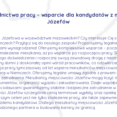
dnictwa pracy – wsparcie dla kandydatów z 
Józefów
 Józefowa w województwie mazowieckim? Czy interesuje Cię st
mczech? Przyłącz się do naszego zespołu! Proponujemy legalne 
kami wynagrodzenia! Oferujemy kompleksowe wsparcie – poc
znalezienie mieszkania, aż po wsparcie po rozpoczęciu pracy. S
iego doświadczenia i rozpocznij swoją zawodową drogę z nie
y dumni z doskonałej opinii wśród pracowników, co odzwiercie
cja pracy tymczasowej od lat wspiera mieszkańców miejscowoś
acę w Niemczech. Oferujemy legalne umowy zgodne z prawem 
i zatrudnienia. Mieszkańcy miejscowości Józefów mogą liczyć
mentów, organizacji wyjazdu i zakwaterowania. Dzięki współp
odawcami gwarantujemy stabilne i bezpieczne zatrudnienie w 
ści Józefów szczególnie cenią terminowe wypłaty oraz opiekę
zym celem jest nie tylko znalezienie pracy, ale także zapewnie
żdemu kandydatowi. Dlatego mieszkańcy miejscowości Józefó
wdzonego partnera w budowaniu kariery za granicą.