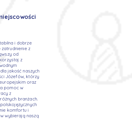
miejscowości
abilna i dobrze
zatrudnienie z
ząwszy od
korzystaj z
zawodnym
dla jakość naszych
ci Józefów, którzy
europejskim oraz
 na pomoc w
racy z
różnych branżach.
 polskojęzycznych
nie komfortu i
w wybierają naszą