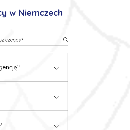
cy w Niemczech
gencję?
 się z nami telefonicznie.
z podstawy niemieckiego,
.
?