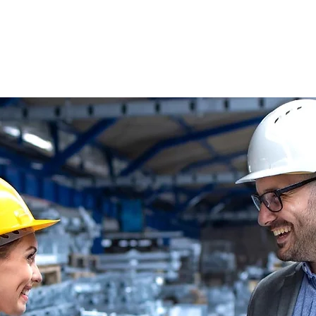
s
Oferty pracy
Dla kandydata ▼
K