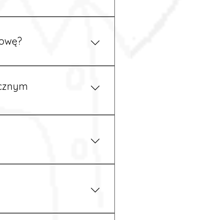
ym uzgodnieniu z
mowę?
pewność, że wszystkie
ycznym
iżu zakładu pracy.
 prawem. Dzięki temu