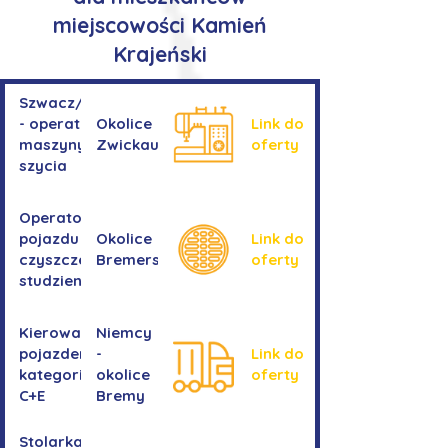
miejscowości Kamień
Krajeński
Szwacz/Szwaczka
- operator
Okolice
Link do
maszyny do
Zwickau
oferty
szycia
Operator/operatorka
pojazdu do
Okolice
Link do
czyszczenia
Bremershaven
oferty
studzienek
Kierowanie
Niemcy
pojazdem
-
Link do
kategorii
okolice
oferty
C+E
Bremy
Stolarka