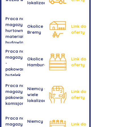
lokalizacji
Praca na
magazynie -
Okolice
Link do
hurtownia
Bremy
oferty
materiałów
budowlanych
Praca na
magazynie
Okolice
Link do
-
Hamburga
oferty
pakowanie
butelek
Praca na
Niemcy -
magazynie /
Link do
wiele
pakowanie /
oferty
lokalizacji
komisjonowanie
Praca na
Niemcy
magazynie
Link do