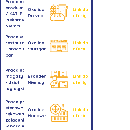
Praca na
produkcji
Okolice
Link do
/ KAT. B -
Drezna
oferty
Piekarnia
Niemcy
Praca w
restauracji
Okolice
Link do
- praca dla
Stuttgartu
oferty
par
Praca na
magazynie
Brandenburgia,
Link do
- dział
Niemcy
oferty
logistyki
Praca przy
sterowaniu
Okolice
Link do
rękawem
Hanower
oferty
załadunkowym
w porcie