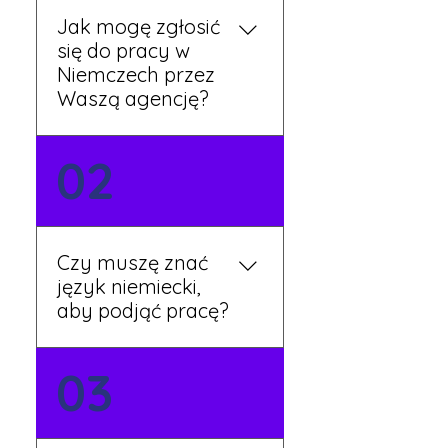
Jak mogę zgłosić
się do pracy w
Niemczech przez
Waszą agencję?
Możesz wypełnić formularz
02
zgłoszeniowy na naszej
stronie lub skontaktować
się z nami telefonicznie.
Rekruter przedstawi Ci
Czy muszę znać
aktualne oferty i omówi
język niemiecki,
dalsze kroki.
aby podjąć pracę?
Nie zawsze – wiele ofert nie
03
wymaga znajomości
języka. Jeśli jednak znasz
podstawy niemieckiego,