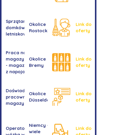
Sprzątanie
Okolice
Link do
domków
Rostocku
oferty
letniskowych
Praca na
magazynie
Okolice
Link do
- magazyn
Bremy
oferty
z napojami
Doświadczony
Okolice
Link do
pracownik/pracownica
Düsseldorf
oferty
magazynu
Niemcy -
Operator/operatorka
Link do
wiele
wózka widłowego
oferty