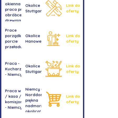
okienna -
Okolice
Link do
praca przy
Stuttgartu
oferty
obróbce
drewnianych
ram
Prace
okiennych
porządkowe w
Okolice
Link do
porcie
Hanoweru
oferty
przeładunkowym
Praca -
Okolice
Link do
Kucharz/kucharka
Stuttgartu
oferty
- Niemcy
Niemcy -
Praca w sklepie
Norddorf -
/ kasa /
Link do
piękna
komisjonowanie
oferty
nadmorska
- Niemcy
okolica!