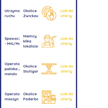
przeładunkowym
Utrzymanie
Okolice
Link do
ruchu
Zwickau
oferty
Niemcy -
Spawacz/spawaczka
Link do
kilka
- MIG/MAG/TIG
oferty
lokalizacji
Operator/operatorka
Okolice
Link do
palnika / Cięcie
Stuttgartu
oferty
metalu
Operator/operatorka
Okolice
Link do
maszyn CNC
Paderborn
oferty