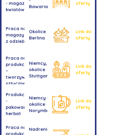
-
- magazyn
oferty
Bawaria
kwiatów
Praca na
Okolice
Link do
magazynie
Berlina
oferty
z odzieżą
Praca na
Niemcy,
produkcji
Link do
okolice
–
oferty
Stuttgartu
tworzywa
sztuczne
Produkcja
Niemcy -
-
Link do
okolice
pakowanie
oferty
Norymbergii
herbat
Praca na
Nadrenia
produkcji -