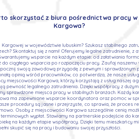
to skorzystać z biura pośrednictwa pracy w
Kargowa?
 Kargowej w województwie lubuskim? Szukasz stabilnego zatru
ch? Skontaktuj się z nami! Oferujemy legalne zatrudnienie, z 
arantujemy wsparcie na każdym etapie: od załatwiania formal
 do ciągłego wsparcia po rozpoczęciu pracy. Zaufaj naszemu 
ozpocznij swoją zawodową przygodę z pewnym i sprawdzonym 
nałą opinią wśród pracowników, co potwierdza, że nasze usłu
cy miejscowości Kargowa, którzy korzystają z usług naszej ag
ją pewność legalnego zatrudnienia. Dzięki współpracy z dużym
my sprawdzone miejsca pracy w stabilnych branżach. Każdy ka
gowa ma zapewnione wsparcie koordynatora oraz pomoc w sp
asze procedury są jasne i przejrzyste, co sprawia, że proces re
emowo. Osoby z miejscowości Kargowa szczególnie cenią możl
 terminowych wypłat. Stawiamy na partnerskie podejście do ka
iekę na każdym etapie współpracy. Dzięki temu mieszkańcy m
ni skupić się na pracy i budowaniu swojej przyszłości.