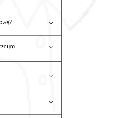
ym uzgodnieniu z
mowę?
pewność, że wszystkie
ycznym
iżu zakładu pracy.
 prawem. Dzięki temu