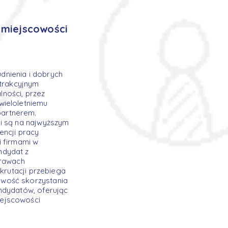
 miejscowości
dnienia i dobrych
atrakcyjnym
ności, przez
wieloletniemu
partnerem.
gi są na najwyższym
encji pracy
i firmami w
ndydat z
rawach
krutacji przebiega
iwość skorzystania
ndydatów, oferując
iejscowości