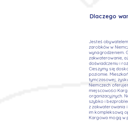
Dlaczego war
Jesteś obywatelem
zarobków w Niemcze
wynagrodzeniem. Gw
zakwaterowanie, aż
doświadczeniu i r
Cieszymy się dosko
poziomie. Mieszkań
tymczasowej, zysku
Niemczech oferuje
miejscowości Kar
organizacyjnych. N
szybko i bezprobl
z zakwaterowania i
im kompleksową op
Kargowa mogą w peł