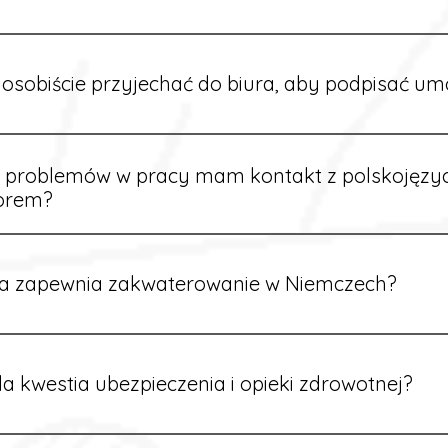
owych sytuacjach możesz otrzymać zaliczkę po wcześniejsz
m i przepracowaniu minimum tygodnia pracy.
osobiście przyjechać do biura, aby podpisać u
dpisywane są osobiście w naszym biurze. Dzięki temu masz 
ą załatwione prawidłowo.
e problemów w pracy mam kontakt z polskojęz
orem?
rdynatorzy mówią po polsku i są do Twojej dyspozycji.
a zapewnia zakwaterowanie w Niemczech?
rdynatorzy dbają o zapewnienie miejsca noclegowego w pobl
alane są przed wyjazdem.
a kwestia ubezpieczenia i opieki zdrowotnej?
ik otrzymuje ubezpieczenie zdrowotne zgodne z niemieckim