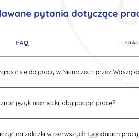
adawane pytania dotyczące pra
FAQ
głosić się do pracy w Niemczech przez Waszą a
ć formularz zgłoszeniowy na naszej stronie lub skontaktować
stawi Ci aktualne oferty i omówi dalsze kroki.
znać język niemiecki, aby podjąć pracę?
wiele ofert nie wymaga znajomości języka. Jeśli jednak znas
 większy wybór stanowisk i łatwiejszą komunikację na miejscu
iczyć na zaliczki w pierwszych tygodniach pracy