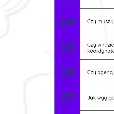
Tak, w wyjątk
04
koordynatore
Czy muszę 
Tak, umowy po
05
formalności s
Czy w razi
koordynat
Tak, nasi koo
06
Czy agencj
Tak, nasi koo
07
Szczegóły ust
Jak wygląd
Każdy pracown