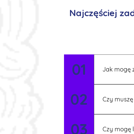
Najczęściej z
01
Jak mogę z
Możesz wypełni
02
Rekruter przed
Czy muszę 
Nie zawsze – 
03
będziesz miał
Czy mogę l