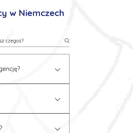
cy w Niemczech
gencję?
 się z nami telefonicznie.
z podstawy niemieckiego,
.
?