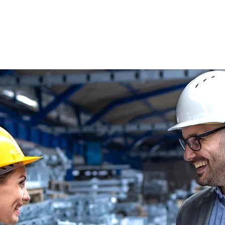
s
Oferty pracy
Dla kandydata ▼
K