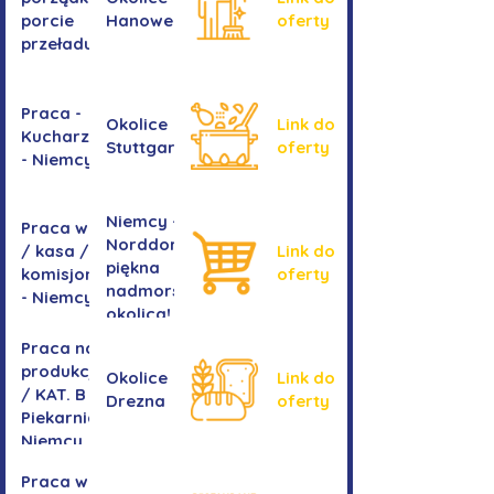
porcie
Hanoweru
oferty
przeładunkowym
Praca -
Okolice
Link do
Kucharz/kucharka
Stuttgartu
oferty
- Niemcy
Niemcy -
Praca w sklepie
Norddorf -
/ kasa /
Link do
piękna
komisjonowanie
oferty
nadmorska
- Niemcy
okolica!
Praca na
produkcji
Okolice
Link do
/ KAT. B -
Drezna
oferty
Piekarnia
Niemcy
Praca w