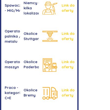
Niemcy -
Spawacz/spawaczka
Link do
kilka
- MIG/MAG/TIG
oferty
lokalizacji
Operator/operatorka
Okolice
Link do
palnika / Cięcie
Stuttgartu
oferty
metalu
Operator/operatorka
Okolice
Link do
maszyn CNC
Paderborn
oferty
Praca -
Okolice
Link do
kategoria
Bremy
oferty
C+E