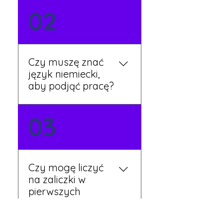
Możesz wypełnić formularz
02
zgłoszeniowy na naszej
stronie lub skontaktować
się z nami telefonicznie.
Rekruter przedstawi Ci
Czy muszę znać
aktualne oferty i omówi
język niemiecki,
dalsze kroki.
aby podjąć pracę?
Nie zawsze – wiele ofert nie
03
wymaga znajomości
języka. Jeśli jednak znasz
podstawy niemieckiego,
będziesz miał większy
Czy mogę liczyć
wybór stanowisk i
na zaliczki w
łatwiejszą komunikację na
pierwszych
miejscu.
tygodniach pracy?