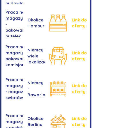
budowlanych
Praca na
magazynie
Okolice
Link do
-
Hamburga
oferty
pakowanie
butelek
Praca na
Niemcy -
magazynie /
Link do
wiele
pakowanie /
oferty
lokalizacji
komisjonowanie
Praca na
Niemcy
magazynie
Link do
-
- magazyn
oferty
Bawaria
kwiatów
Praca na
Okolice
Link do
magazynie
Berlina
oferty
z odzieżą