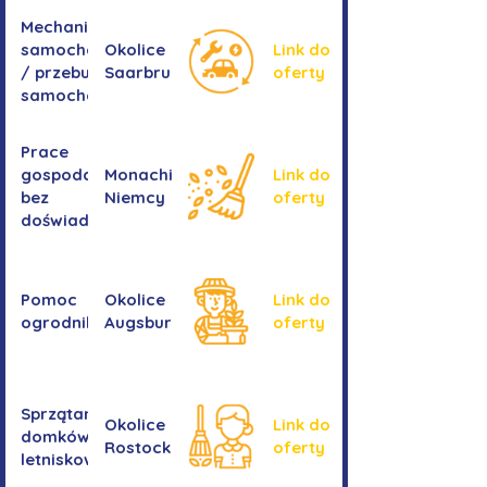
Mechanika
samochodowa
Okolice
Link do
/ przebudowa
Saarbrucken
oferty
samochodów
Prace
gospodarcze -
Monachium,
Link do
bez
Niemcy
oferty
doświadczenia
Pomoc
Okolice
Link do
ogrodnika
Augsburga
oferty
Sprzątanie
Okolice
Link do
domków
Rostocku
oferty
letniskowych