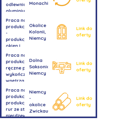
Monachium
odlewnia
aluminium
Praca na
Okolice
produkcji
Link do
Kolonii,
-
oferty
Niemcy
produkcja
okien i
drzwi
Praca na
Dolna
produkcji -
Link do
Saksonia,
ręczne prace
oferty
Niemcy
wykończeniowe
wnętrza aut
Praca na
Niemcy
produkcji-
-
Link do
produkcja
okolice
oferty
rur ze stali
Zwickau
nierdzewnej