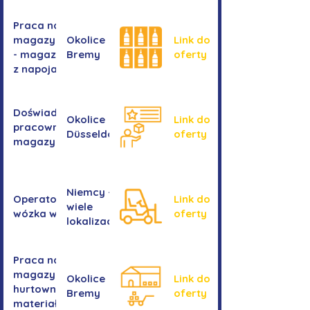
Praca na
magazynie
Okolice
Link do
- magazyn
Bremy
oferty
z napojami
Doświadczony
Okolice
Link do
pracownik/pracownica
Düsseldorf
oferty
magazynu
Niemcy -
Operator/operatorka
Link do
wiele
wózka widłowego
oferty
lokalizacji
Praca na
magazynie -
Okolice
Link do
hurtownia
Bremy
oferty
materiałów