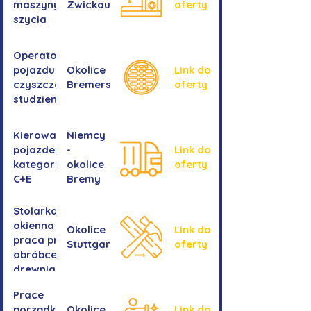
maszyny do
Zwickau
oferty
szycia
Operator/operatorka
pojazdu do
Okolice
Link do
czyszczenia
Bremershaven
oferty
studzienek
Kierowanie
Niemcy
pojazdem
-
Link do
kategorii
okolice
oferty
C+E
Bremy
Stolarka
okienna -
Okolice
Link do
praca przy
Stuttgartu
oferty
obróbce
drewnianych
ram
Prace
okiennych
porządkowe w
Okolice
Link do