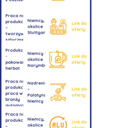
Praca na
Niemcy,
produkcji
Link do
okolice
–
oferty
Stuttgartu
tworzywa
sztuczne
Produkcja
Niemcy -
-
Link do
okolice
pakowanie
oferty
Norymbergii
herbat
Praca na
Nadrenia
produkcji -
–
Link do
praca w
Palatynat,
oferty
branży
Niemcy
automotive
Praca na
Niemcy,
produkcji
Link do
okolice
–
oferty