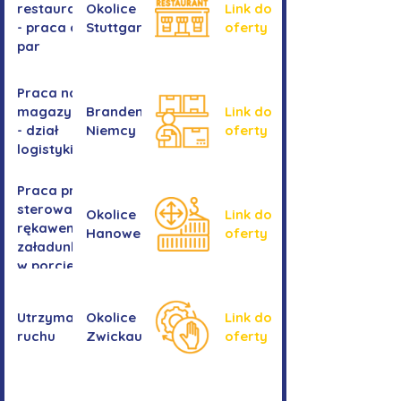
restauracji
Okolice
Link do
- praca dla
Stuttgartu
oferty
par
Praca na
magazynie
Brandenburgia,
Link do
- dział
Niemcy
oferty
logistyki
Praca przy
sterowaniu
Okolice
Link do
rękawem
Hanower
oferty
załadunkowym
w porcie
przeładunkowym
Utrzymanie
Okolice
Link do
ruchu
Zwickau
oferty