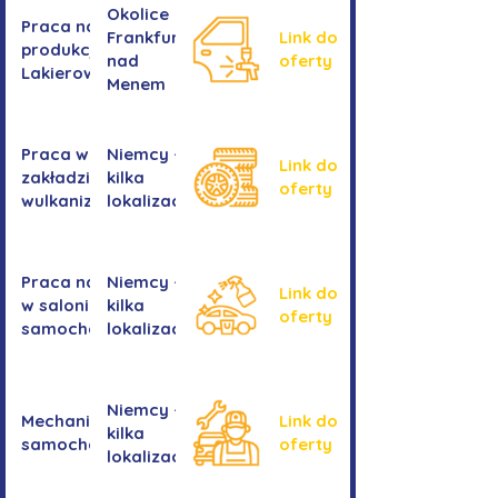
Okolice
Praca na
Frankfurtu
Link do
produkcji -
nad
oferty
Lakierowanie
Menem
Praca w
Niemcy -
Link do
zakładzie
kilka
oferty
wulkanizacyjnym
lokalizacji
Praca na myjni
Niemcy -
Link do
w salonie
kilka
oferty
samochodowym
lokalizacji
Niemcy -
Mechanika
Link do
kilka
samochodowa
oferty
lokalizacji