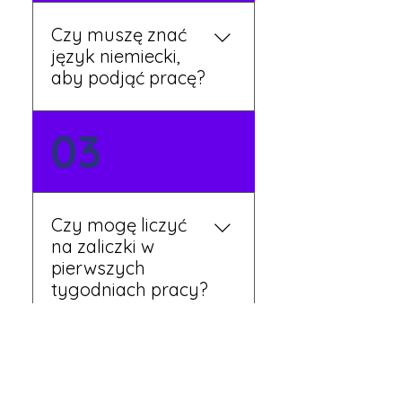
się z nami telefonicznie.
Rekruter przedstawi Ci
Czy muszę znać
aktualne oferty i omówi
język niemiecki,
dalsze kroki.
aby podjąć pracę?
Nie zawsze – wiele ofert nie
03
wymaga znajomości
języka. Jeśli jednak znasz
podstawy niemieckiego,
będziesz miał większy
Czy mogę liczyć
wybór stanowisk i
na zaliczki w
łatwiejszą komunikację na
pierwszych
miejscu.
tygodniach pracy?
Tak, w wyjątkowych
04
sytuacjach możesz
otrzymać zaliczkę po