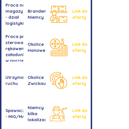
Praca na
magazynie
Brandenburgia,
Link do
- dział
Niemcy
oferty
logistyki
Praca przy
sterowaniu
Okolice
Link do
rękawem
Hanower
oferty
załadunkowym
w porcie
przeładunkowym
Utrzymanie
Okolice
Link do
ruchu
Zwickau
oferty
Niemcy -
Spawacz/spawaczka
Link do
kilka
- MIG/MAG/TIG
oferty
lokalizacji