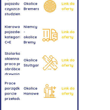
pojazdu do
Okolice
Link do
czyszczenia
Bremershaven
oferty
studzienek
Kierowanie
Niemcy
pojazdem
-
Link do
kategorii
okolice
oferty
C+E
Bremy
Stolarka
okienna -
Okolice
Link do
praca przy
Stuttgartu
oferty
obróbce
drewnianych
ram
Prace
okiennych
porządkowe w
Okolice
Link do
porcie
Hanoweru
oferty
przeładunkowym