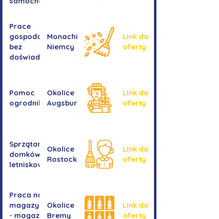
samochodów
Prace
gospodarcze -
Monachium,
Link do
bez
Niemcy
oferty
doświadczenia
Pomoc
Okolice
Link do
ogrodnika
Augsburga
oferty
Sprzątanie
Okolice
Link do
domków
Rostocku
oferty
letniskowych
Praca na
magazynie
Okolice
Link do
- magazyn
Bremy
oferty