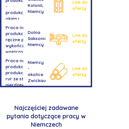
produkcji
Link do
Kolonii,
-
oferty
Niemcy
produkcja
okien i
drzwi
Praca na
Dolna
produkcji -
Link do
Saksonia,
ręczne prace
oferty
Niemcy
wykończeniowe
wnętrza aut
Praca na
Niemcy
produkcji-
-
Link do
produkcja
okolice
oferty
rur ze stali
Zwickau
nierdzewnej
Najczęściej zadawane
pytania dotyczące pracy w
Niemczech