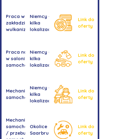
Praca w
Niemcy -
Link do
zakładzie
kilka
oferty
wulkanizacyjnym
lokalizacji
Praca na myjni
Niemcy -
Link do
w salonie
kilka
oferty
samochodowym
lokalizacji
Niemcy -
Mechanika
Link do
kilka
samochodowa
oferty
lokalizacji
Mechanika
samochodowa
Okolice
Link do
/ przebudowa
Saarbrucken
oferty