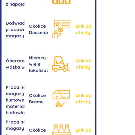
z napojami
Doświadczony
Okolice
Link do
pracownik/pracownica
Düsseldorf
oferty
magazynu
Niemcy -
Operator/operatorka
Link do
wiele
wózka widłowego
oferty
lokalizacji
Praca na
magazynie -
Okolice
Link do
hurtownia
Bremy
oferty
materiałów
budowlanych
Praca na
magazynie
Okolice
Link do
-