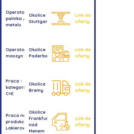
Operator/operatorka
Okolice
Link do
palnika / Cięcie
Stuttgartu
oferty
metalu
Operator/operatorka
Okolice
Link do
maszyn CNC
Paderborn
oferty
Praca -
Okolice
Link do
kategoria
Bremy
oferty
C+E
Okolice
Praca na
Frankfurtu
Link do
produkcji -
nad
oferty
Lakierowanie
Menem