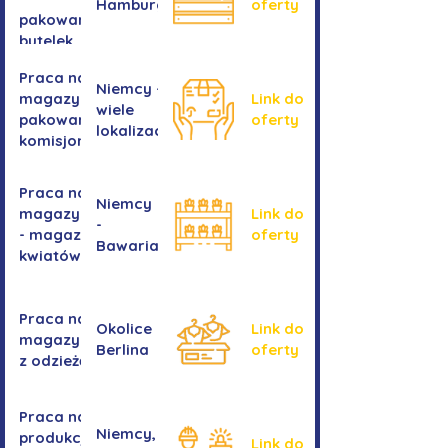
Hamburga
oferty
pakowanie
butelek
Praca na
Niemcy -
magazynie /
Link do
wiele
pakowanie /
oferty
lokalizacji
komisjonowanie
Praca na
Niemcy
magazynie
Link do
-
- magazyn
oferty
Bawaria
kwiatów
Praca na
Okolice
Link do
magazynie
Berlina
oferty
z odzieżą
Praca na
Niemcy,
produkcji
Link do