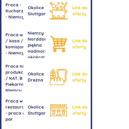
Praca -
Okolice
Link do
Kucharz/kucharka
Stuttgartu
oferty
- Niemcy
Niemcy -
Praca w sklepie
Norddorf -
/ kasa /
Link do
piękna
komisjonowanie
oferty
nadmorska
- Niemcy
okolica!
Praca na
produkcji
Okolice
Link do
/ KAT. B -
Drezna
oferty
Piekarnia
Niemcy
Praca w
restauracji
Okolice
Link do
- praca dla
Stuttgartu
oferty
par