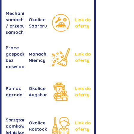
Mechanika
samochodowa
Okolice
Link do
/ przebudowa
Saarbrucken
oferty
samochodów
Prace
gospodarcze -
Monachium,
Link do
bez
Niemcy
oferty
doświadczenia
Pomoc
Okolice
Link do
ogrodnika
Augsburga
oferty
Sprzątanie
Okolice
Link do
domków
Rostocku
oferty
letniskowych