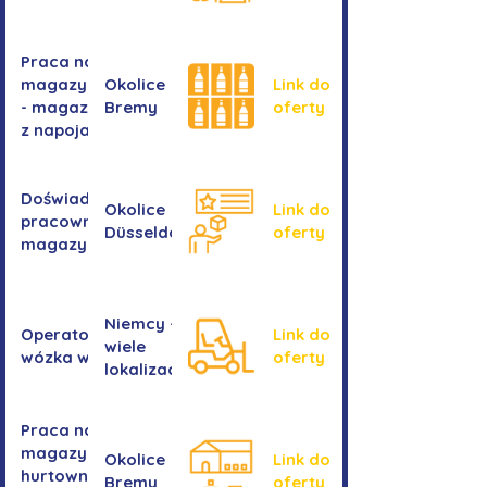
Praca na
magazynie
Okolice
Link do
- magazyn
Bremy
oferty
z napojami
Doświadczony
Okolice
Link do
pracownik/pracownica
Düsseldorf
oferty
magazynu
Niemcy -
Operator/operatorka
Link do
wiele
wózka widłowego
oferty
lokalizacji
Praca na
magazynie -
Okolice
Link do
hurtownia
Bremy
oferty