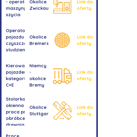
- operator
Okolice
Link do
maszyny do
Zwickau
oferty
szycia
Operator/operatorka
pojazdu do
Okolice
Link do
czyszczenia
Bremershaven
oferty
studzienek
Kierowanie
Niemcy
pojazdem
-
Link do
kategorii
okolice
oferty
C+E
Bremy
Stolarka
okienna -
Okolice
Link do
praca przy
Stuttgartu
oferty
obróbce
drewnianych
ram
Prace