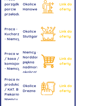
okiennych
porządkowe w
Okolice
Link do
porcie
Hanoweru
oferty
przeładunkowym
Praca -
Okolice
Link do
Kucharz/kucharka
Stuttgartu
oferty
- Niemcy
Niemcy -
Praca w sklepie
Norddorf -
/ kasa /
Link do
piękna
komisjonowanie
oferty
nadmorska
- Niemcy
okolica!
Praca na
produkcji
Okolice
Link do
/ KAT. B -
Drezna
oferty
Piekarnia
Niemcy