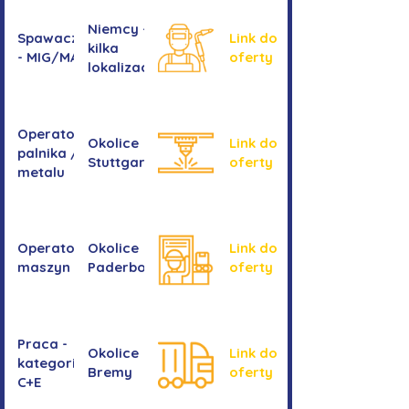
Niemcy -
Spawacz/spawaczka
Link do
kilka
- MIG/MAG/TIG
oferty
lokalizacji
Operator/operatorka
Okolice
Link do
palnika / Cięcie
Stuttgartu
oferty
metalu
Operator/operatorka
Okolice
Link do
maszyn CNC
Paderborn
oferty
Praca -
Okolice
Link do
kategoria
Bremy
oferty
C+E