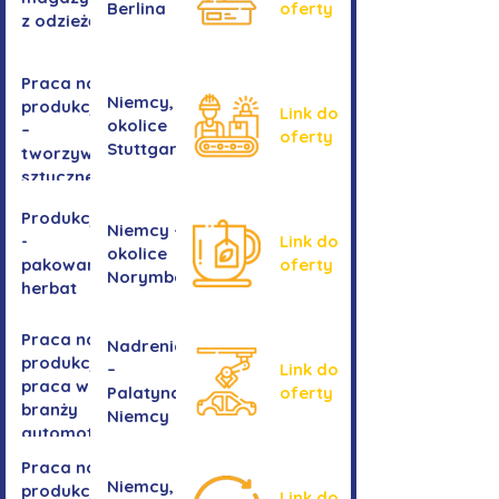
Berlina
oferty
z odzieżą
Praca na
Niemcy,
produkcji
Link do
okolice
–
oferty
Stuttgartu
tworzywa
sztuczne
Produkcja
Niemcy -
-
Link do
okolice
pakowanie
oferty
Norymbergii
herbat
Praca na
Nadrenia
produkcji -
–
Link do
praca w
Palatynat,
oferty
branży
Niemcy
automotive
Praca na
Niemcy,
produkcji
Link do