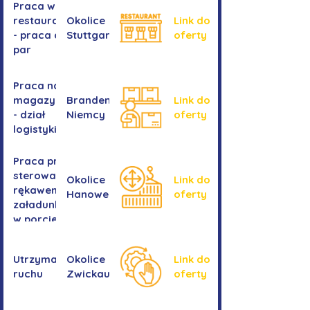
Praca w
restauracji
Okolice
Link do
- praca dla
Stuttgartu
oferty
par
Praca na
magazynie
Brandenburgia,
Link do
- dział
Niemcy
oferty
logistyki
Praca przy
sterowaniu
Okolice
Link do
rękawem
Hanower
oferty
załadunkowym
w porcie
przeładunkowym
Utrzymanie
Okolice
Link do
ruchu
Zwickau
oferty