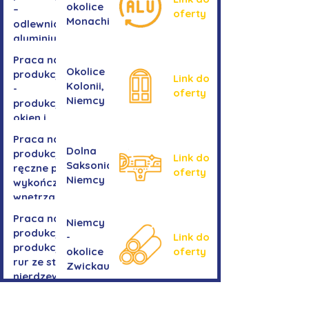
okolice
–
oferty
Monachium
odlewnia
aluminium
Praca na
Okolice
produkcji
Link do
Kolonii,
-
oferty
Niemcy
produkcja
okien i
drzwi
Praca na
Dolna
produkcji -
Link do
Saksonia,
ręczne prace
oferty
Niemcy
wykończeniowe
wnętrza aut
Praca na
Niemcy
produkcji-
-
Link do
produkcja
okolice
oferty
rur ze stali
Zwickau
nierdzewnej