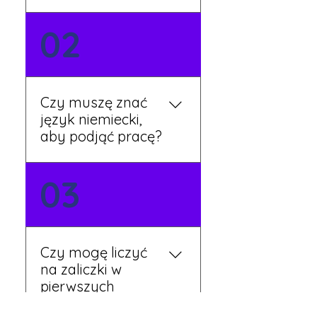
Możesz wypełnić formularz
02
zgłoszeniowy na naszej
stronie lub skontaktować
się z nami telefonicznie.
Rekruter przedstawi Ci
Czy muszę znać
aktualne oferty i omówi
język niemiecki,
dalsze kroki.
aby podjąć pracę?
Nie zawsze – wiele ofert nie
03
wymaga znajomości
języka. Jeśli jednak znasz
podstawy niemieckiego,
będziesz miał większy
Czy mogę liczyć
wybór stanowisk i
na zaliczki w
łatwiejszą komunikację na
pierwszych
miejscu.
tygodniach pracy?