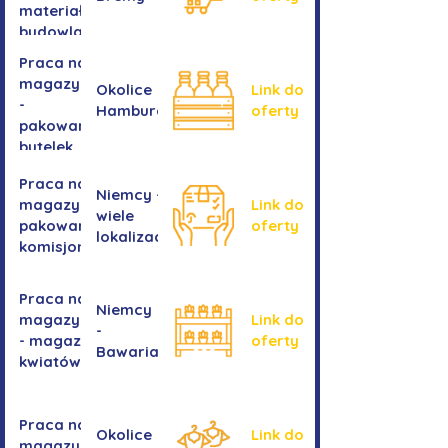
materiałów
budowlanych
Praca na
magazynie
Okolice
Link do
-
Hamburga
oferty
pakowanie
butelek
Praca na
Niemcy -
magazynie /
Link do
wiele
pakowanie /
oferty
lokalizacji
komisjonowanie
Praca na
Niemcy
magazynie
Link do
-
- magazyn
oferty
Bawaria
kwiatów
Praca na
Okolice
Link do
magazynie