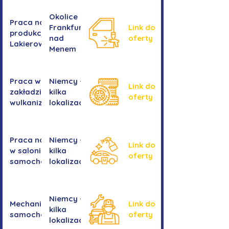
Okolice
Praca na
Frankfurtu
Link do
produkcji -
nad
oferty
Lakierowanie
Menem
Praca w
Niemcy -
Link do
zakładzie
kilka
oferty
wulkanizacyjnym
lokalizacji
Praca na myjni
Niemcy -
Link do
w salonie
kilka
oferty
samochodowym
lokalizacji
Niemcy -
Mechanika
Link do
kilka
samochodowa
oferty
lokalizacji