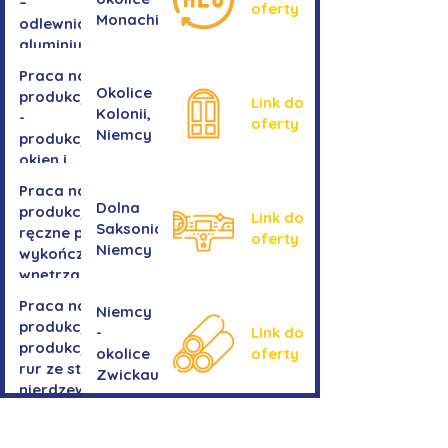
–
oferty
Monachium
odlewnia
aluminium
Praca na
Okolice
produkcji
Link do
Kolonii,
-
oferty
Niemcy
produkcja
okien i
drzwi
Praca na
Dolna
produkcji -
Link do
Saksonia,
ręczne prace
oferty
Niemcy
wykończeniowe
wnętrza aut
Praca na
Niemcy
produkcji-
-
Link do
produkcja
okolice
oferty
rur ze stali
Zwickau
nierdzewnej