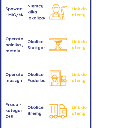
Niemcy -
Spawacz/spawaczka
Link do
kilka
- MIG/MAG/TIG
oferty
lokalizacji
Operator/operatorka
Okolice
Link do
palnika / Cięcie
Stuttgartu
oferty
metalu
Operator/operatorka
Okolice
Link do
maszyn CNC
Paderborn
oferty
Praca -
Okolice
Link do
kategoria
Bremy
oferty
C+E