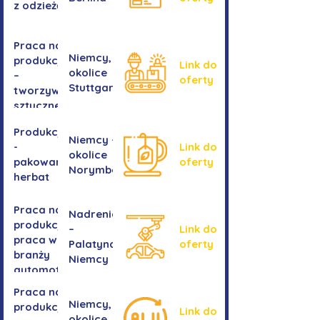
z odzieżą
Praca na
Niemcy,
produkcji
Link do
okolice
–
oferty
Stuttgartu
tworzywa
sztuczne
Produkcja
Niemcy -
-
Link do
okolice
pakowanie
oferty
Norymbergii
herbat
Praca na
Nadrenia
produkcji -
–
Link do
praca w
Palatynat,
oferty
branży
Niemcy
automotive
Praca na
Niemcy,
produkcji
Link do
okolice