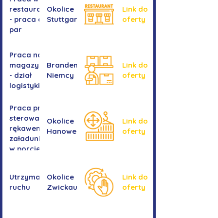
restauracji
Okolice
Link do
- praca dla
Stuttgartu
oferty
par
Praca na
magazynie
Brandenburgia,
Link do
- dział
Niemcy
oferty
logistyki
Praca przy
sterowaniu
Okolice
Link do
rękawem
Hanower
oferty
załadunkowym
w porcie
przeładunkowym
Utrzymanie
Okolice
Link do
ruchu
Zwickau
oferty