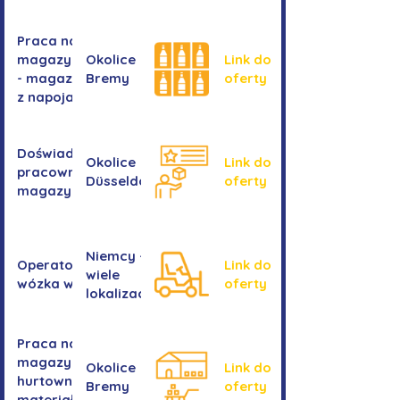
Praca na
magazynie
Okolice
Link do
- magazyn
Bremy
oferty
z napojami
Doświadczony
Okolice
Link do
pracownik/pracownica
Düsseldorf
oferty
magazynu
Niemcy -
Operator/operatorka
Link do
wiele
wózka widłowego
oferty
lokalizacji
Praca na
magazynie -
Okolice
Link do
hurtownia
Bremy
oferty
materiałów