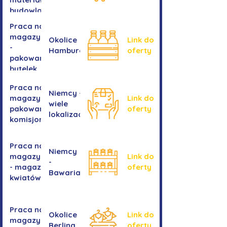
budowlanych
Praca na
magazynie
Okolice
Link do
-
Hamburga
oferty
pakowanie
butelek
Praca na
Niemcy -
magazynie /
Link do
wiele
pakowanie /
oferty
lokalizacji
komisjonowanie
Praca na
Niemcy
magazynie
Link do
-
- magazyn
oferty
Bawaria
kwiatów
Praca na
Okolice
Link do
magazynie
Berlina
oferty