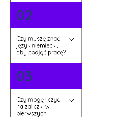
Możesz wypełnić formularz
02
zgłoszeniowy na naszej
stronie lub skontaktować
się z nami telefonicznie.
Rekruter przedstawi Ci
Czy muszę znać
aktualne oferty i omówi
język niemiecki,
dalsze kroki.
aby podjąć pracę?
Nie zawsze – wiele ofert nie
03
wymaga znajomości
języka. Jeśli jednak znasz
podstawy niemieckiego,
będziesz miał większy
Czy mogę liczyć
wybór stanowisk i
na zaliczki w
łatwiejszą komunikację na
pierwszych
miejscu.
tygodniach pracy?