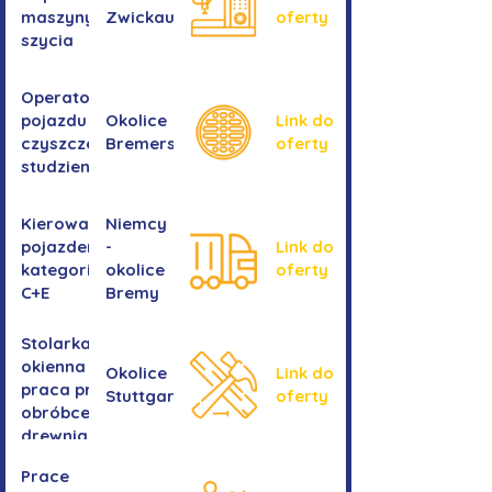
maszyny do
Zwickau
oferty
szycia
Operator/operatorka
pojazdu do
Okolice
Link do
czyszczenia
Bremershaven
oferty
studzienek
Kierowanie
Niemcy
pojazdem
-
Link do
kategorii
okolice
oferty
C+E
Bremy
Stolarka
okienna -
Okolice
Link do
praca przy
Stuttgartu
oferty
obróbce
drewnianych
ram
Prace
okiennych