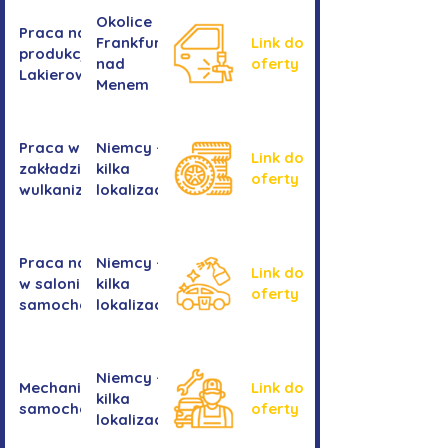
Okolice
Praca na
Frankfurtu
Link do
produkcji -
nad
oferty
Lakierowanie
Menem
Praca w
Niemcy -
Link do
zakładzie
kilka
oferty
wulkanizacyjnym
lokalizacji
Praca na myjni
Niemcy -
Link do
w salonie
kilka
oferty
samochodowym
lokalizacji
Niemcy -
Mechanika
Link do
kilka
samochodowa
oferty
lokalizacji