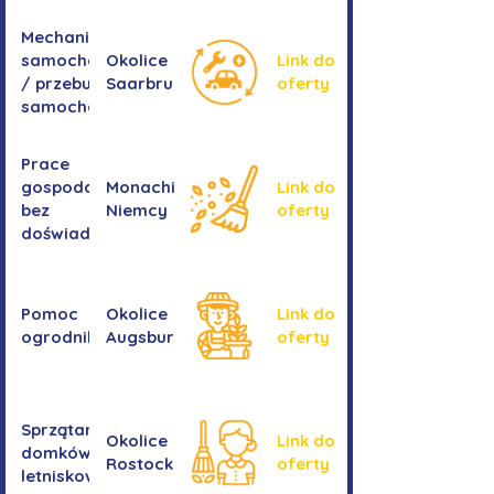
Mechanika
samochodowa
Okolice
Link do
/ przebudowa
Saarbrucken
oferty
samochodów
Prace
gospodarcze -
Monachium,
Link do
bez
Niemcy
oferty
doświadczenia
Pomoc
Okolice
Link do
ogrodnika
Augsburga
oferty
Sprzątanie
Okolice
Link do
domków
Rostocku
oferty
letniskowych