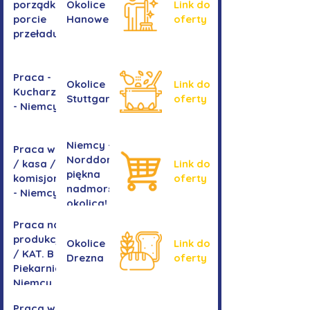
porządkowe w
Okolice
Link do
porcie
Hanoweru
oferty
przeładunkowym
Praca -
Okolice
Link do
Kucharz/kucharka
Stuttgartu
oferty
- Niemcy
Niemcy -
Praca w sklepie
Norddorf -
/ kasa /
Link do
piękna
komisjonowanie
oferty
nadmorska
- Niemcy
okolica!
Praca na
produkcji
Okolice
Link do
/ KAT. B -
Drezna
oferty
Piekarnia
Niemcy
Praca w