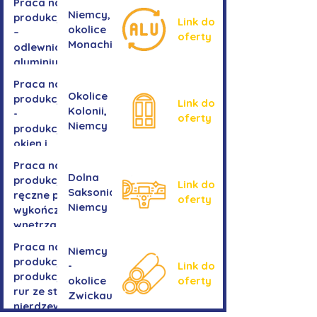
Praca na
Niemcy,
produkcji
Link do
okolice
–
oferty
Monachium
odlewnia
aluminium
Praca na
Okolice
produkcji
Link do
Kolonii,
-
oferty
Niemcy
produkcja
okien i
drzwi
Praca na
Dolna
produkcji -
Link do
Saksonia,
ręczne prace
oferty
Niemcy
wykończeniowe
wnętrza aut
Praca na
Niemcy
produkcji-
-
Link do
produkcja
okolice
oferty
rur ze stali
Zwickau
nierdzewnej