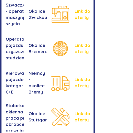
Szwacz/Szwaczka
- operator
Okolice
Link do
maszyny do
Zwickau
oferty
szycia
Operator/operatorka
pojazdu do
Okolice
Link do
czyszczenia
Bremershaven
oferty
studzienek
Kierowanie
Niemcy
pojazdem
-
Link do
kategorii
okolice
oferty
C+E
Bremy
Stolarka
okienna -
Okolice
Link do
praca przy
Stuttgartu
oferty
obróbce
drewnianych