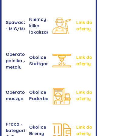
Niemcy -
Spawacz/spawaczka
Link do
kilka
- MIG/MAG/TIG
oferty
lokalizacji
Operator/operatorka
Okolice
Link do
palnika / Cięcie
Stuttgartu
oferty
metalu
Operator/operatorka
Okolice
Link do
maszyn CNC
Paderborn
oferty
Praca -
Okolice
Link do
kategoria
Bremy
oferty