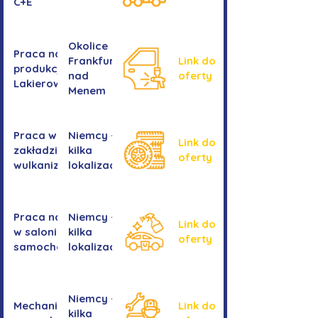
C+E
Okolice
Praca na
Frankfurtu
Link do
produkcji -
nad
oferty
Lakierowanie
Menem
Praca w
Niemcy -
Link do
zakładzie
kilka
oferty
wulkanizacyjnym
lokalizacji
Praca na myjni
Niemcy -
Link do
w salonie
kilka
oferty
samochodowym
lokalizacji
Niemcy -
Mechanika
Link do
kilka