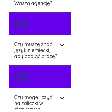
Waszą agencję?
Możesz wypełnić formularz
02
zgłoszeniowy na naszej
stronie lub skontaktować
się z nami telefonicznie.
Rekruter przedstawi Ci
Czy muszę znać
aktualne oferty i omówi
język niemiecki,
dalsze kroki.
aby podjąć pracę?
Nie zawsze – wiele ofert nie
03
wymaga znajomości
języka. Jeśli jednak znasz
podstawy niemieckiego,
będziesz miał większy
Czy mogę liczyć
wybór stanowisk i
na zaliczki w
łatwiejszą komunikację na
pierwszych