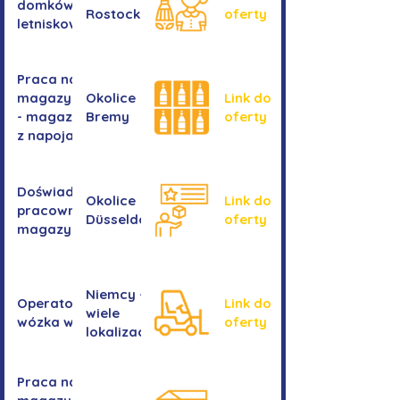
domków
Rostocku
oferty
letniskowych
Praca na
magazynie
Okolice
Link do
- magazyn
Bremy
oferty
z napojami
Doświadczony
Okolice
Link do
pracownik/pracownica
Düsseldorf
oferty
magazynu
Niemcy -
Operator/operatorka
Link do
wiele
wózka widłowego
oferty
lokalizacji
Praca na