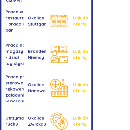
Niemcy
Praca w
restauracji
Okolice
Link do
- praca dla
Stuttgartu
oferty
par
Praca na
magazynie
Brandenburgia,
Link do
- dział
Niemcy
oferty
logistyki
Praca przy
sterowaniu
Okolice
Link do
rękawem
Hanower
oferty
załadunkowym
w porcie
przeładunkowym
Utrzymanie
Okolice
Link do
ruchu
Zwickau
oferty