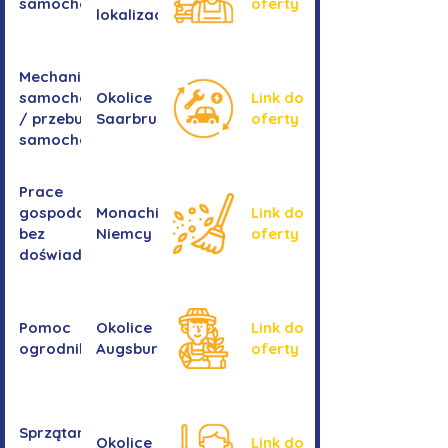
samochodowa
oferty
lokalizacji
Mechanika
samochodowa
Okolice
Link do
/ przebudowa
Saarbrucken
oferty
samochodów
Prace
gospodarcze -
Monachium,
Link do
bez
Niemcy
oferty
doświadczenia
Pomoc
Okolice
Link do
ogrodnika
Augsburga
oferty
Sprzątanie
Okolice
Link do