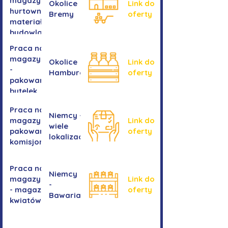
magazynie -
Okolice
Link do
hurtownia
Bremy
oferty
materiałów
budowlanych
Praca na
magazynie
Okolice
Link do
-
Hamburga
oferty
pakowanie
butelek
Praca na
Niemcy -
magazynie /
Link do
wiele
pakowanie /
oferty
lokalizacji
komisjonowanie
Praca na
Niemcy
magazynie
Link do
-
- magazyn
oferty
Bawaria
kwiatów