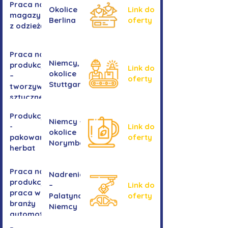
Praca na
Okolice
Link do
magazynie
Berlina
oferty
z odzieżą
Praca na
Niemcy,
produkcji
Link do
okolice
–
oferty
Stuttgartu
tworzywa
sztuczne
Produkcja
Niemcy -
-
Link do
okolice
pakowanie
oferty
Norymbergii
herbat
Praca na
Nadrenia
produkcji -
–
Link do
praca w
Palatynat,
oferty
branży
Niemcy
automotive