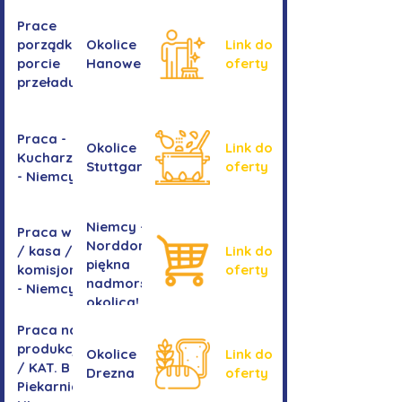
ram
Prace
okiennych
porządkowe w
Okolice
Link do
porcie
Hanoweru
oferty
przeładunkowym
Praca -
Okolice
Link do
Kucharz/kucharka
Stuttgartu
oferty
- Niemcy
Niemcy -
Praca w sklepie
Norddorf -
/ kasa /
Link do
piękna
komisjonowanie
oferty
nadmorska
- Niemcy
okolica!
Praca na
produkcji
Okolice
Link do
/ KAT. B -
Drezna
oferty
Piekarnia