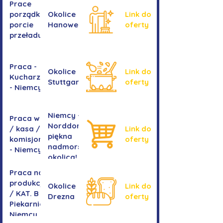
Prace
okiennych
porządkowe w
Okolice
Link do
porcie
Hanoweru
oferty
przeładunkowym
Praca -
Okolice
Link do
Kucharz/kucharka
Stuttgartu
oferty
- Niemcy
Niemcy -
Praca w sklepie
Norddorf -
/ kasa /
Link do
piękna
komisjonowanie
oferty
nadmorska
- Niemcy
okolica!
Praca na
produkcji
Okolice
Link do
/ KAT. B -
Drezna
oferty
Piekarnia
Niemcy