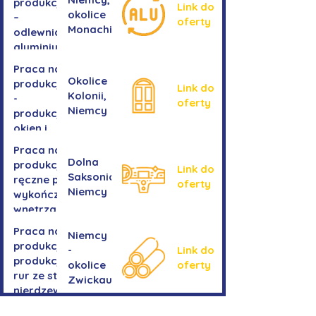
produkcji
Link do
okolice
–
oferty
Monachium
odlewnia
aluminium
Praca na
Okolice
produkcji
Link do
Kolonii,
-
oferty
Niemcy
produkcja
okien i
drzwi
Praca na
Dolna
produkcji -
Link do
Saksonia,
ręczne prace
oferty
Niemcy
wykończeniowe
wnętrza aut
Praca na
Niemcy
produkcji-
-
Link do
produkcja
okolice
oferty
rur ze stali
Zwickau
nierdzewnej