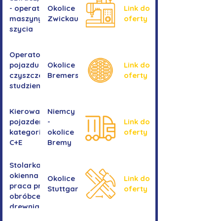
- operator
Okolice
Link do
maszyny do
Zwickau
oferty
szycia
Operator/operatorka
pojazdu do
Okolice
Link do
czyszczenia
Bremershaven
oferty
studzienek
Kierowanie
Niemcy
pojazdem
-
Link do
kategorii
okolice
oferty
C+E
Bremy
Stolarka
okienna -
Okolice
Link do
praca przy
Stuttgartu
oferty
obróbce
drewnianych
ram