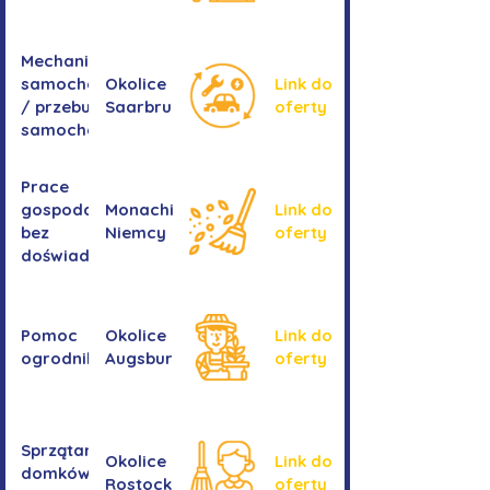
Mechanika
samochodowa
Okolice
Link do
/ przebudowa
Saarbrucken
oferty
samochodów
Prace
gospodarcze -
Monachium,
Link do
bez
Niemcy
oferty
doświadczenia
Pomoc
Okolice
Link do
ogrodnika
Augsburga
oferty
Sprzątanie
Okolice
Link do
domków
Rostocku
oferty