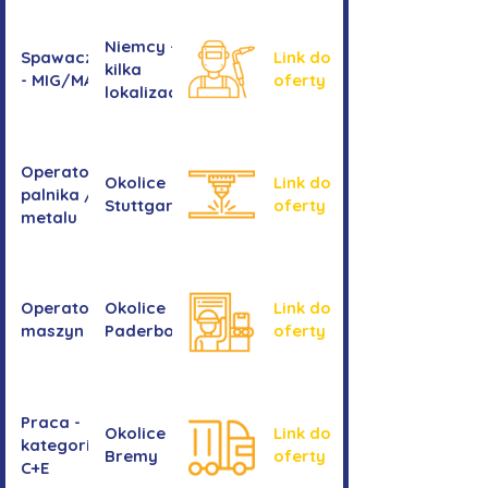
Niemcy -
Spawacz/spawaczka
Link do
kilka
- MIG/MAG/TIG
oferty
lokalizacji
Operator/operatorka
Okolice
Link do
palnika / Cięcie
Stuttgartu
oferty
metalu
Operator/operatorka
Okolice
Link do
maszyn CNC
Paderborn
oferty
Praca -
Okolice
Link do
kategoria
Bremy
oferty
C+E