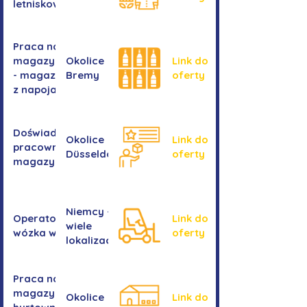
letniskowych
Praca na
magazynie
Okolice
Link do
- magazyn
Bremy
oferty
z napojami
Doświadczony
Okolice
Link do
pracownik/pracownica
Düsseldorf
oferty
magazynu
Niemcy -
Operator/operatorka
Link do
wiele
wózka widłowego
oferty
lokalizacji
Praca na
magazynie -
Okolice
Link do