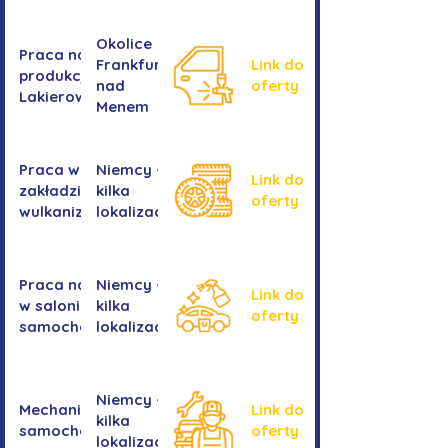
Okolice
Praca na
Frankfurtu
Link do
produkcji -
nad
oferty
Lakierowanie
Menem
Praca w
Niemcy -
Link do
zakładzie
kilka
oferty
wulkanizacyjnym
lokalizacji
Praca na myjni
Niemcy -
Link do
w salonie
kilka
oferty
samochodowym
lokalizacji
Niemcy -
Mechanika
Link do
kilka
samochodowa
oferty
lokalizacji