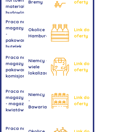
hurtownia
Bremy
oferty
materiałów
budowlanych
Praca na
magazynie
Okolice
Link do
-
Hamburga
oferty
pakowanie
butelek
Praca na
Niemcy -
magazynie /
Link do
wiele
pakowanie /
oferty
lokalizacji
komisjonowanie
Praca na
Niemcy
magazynie
Link do
-
- magazyn
oferty
Bawaria
kwiatów
Praca na
Okolice
Link do