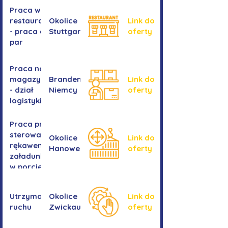
Praca w
restauracji
Okolice
Link do
- praca dla
Stuttgartu
oferty
par
Praca na
magazynie
Brandenburgia,
Link do
- dział
Niemcy
oferty
logistyki
Praca przy
sterowaniu
Okolice
Link do
rękawem
Hanower
oferty
załadunkowym
w porcie
przeładunkowym
Utrzymanie
Okolice
Link do
ruchu
Zwickau
oferty