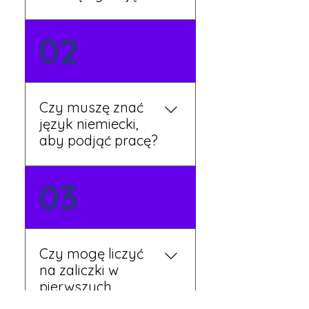
Możesz wypełnić formularz
02
zgłoszeniowy na naszej
stronie lub skontaktować
się z nami telefonicznie.
Rekruter przedstawi Ci
Czy muszę znać
aktualne oferty i omówi
język niemiecki,
dalsze kroki.
aby podjąć pracę?
Nie zawsze – wiele ofert nie
03
wymaga znajomości
języka. Jeśli jednak znasz
podstawy niemieckiego,
będziesz miał większy
Czy mogę liczyć
wybór stanowisk i
na zaliczki w
łatwiejszą komunikację na
pierwszych
miejscu.
tygodniach pracy?