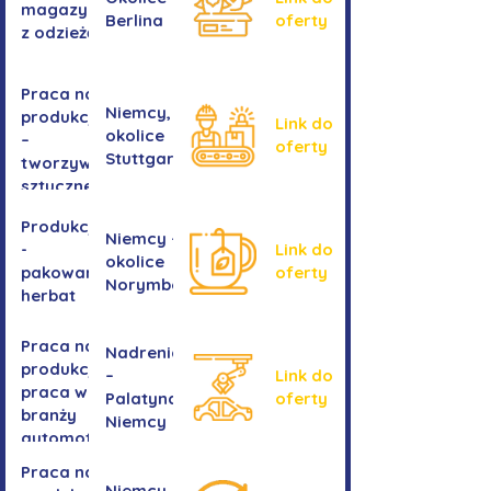
magazynie
Berlina
oferty
z odzieżą
Praca na
Niemcy,
produkcji
Link do
okolice
–
oferty
Stuttgartu
tworzywa
sztuczne
Produkcja
Niemcy -
-
Link do
okolice
pakowanie
oferty
Norymbergii
herbat
Praca na
Nadrenia
produkcji -
–
Link do
praca w
Palatynat,
oferty
branży
Niemcy
automotive
Praca na
Niemcy,