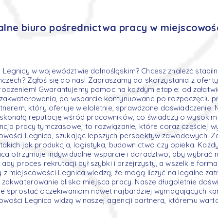
alne biuro pośrednictwa pracy w miejscowoś
Legnicy w województwie dolnośląskim? Chcesz znaleźć stabilne
mczech? Zgłoś się do nas! Zapraszamy do skorzystania z oferty 
odzeniem! Gwarantujemy pomoc na każdym etapie: od załatw
 zakwaterowania, po wsparcie kontynuowane po rozpoczęciu pr
rtnerem, który oferuje wieloletnie, sprawdzone doświadczenie.
oskonałą reputację wśród pracowników, co świadczy o wysokim
ncja pracy tymczasowej to rozwiązanie, które coraz częściej w
owości Legnica, szukając lepszych perspektyw zawodowych. Z
takich jak produkcja, logistyka, budownictwo czy opieka. Każd
ca otrzymuje indywidualne wsparcie i doradztwo, aby wybrać n
 aby proces rekrutacji był szybki i przejrzysty, a wszelkie form
z miejscowości Legnica wiedzą, że mogą liczyć na legalne zatr
 zakwaterowanie blisko miejsca pracy. Nasze długoletnie dośw
nie sprostać oczekiwaniom nawet najbardziej wymagających k
wości Legnica widzą w naszej agencji partnera, któremu warto