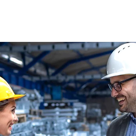
s
Oferty pracy
Dla kandydata ▼
K