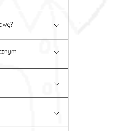
ym uzgodnieniu z
mowę?
pewność, że wszystkie
ycznym
iżu zakładu pracy.
 prawem. Dzięki temu