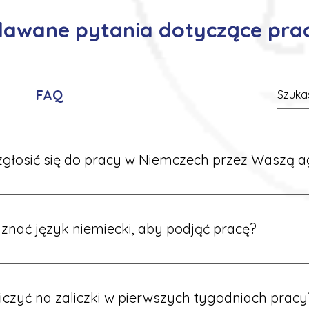
adawane pytania dotyczące pra
FAQ
głosić się do pracy w Niemczech przez Waszą a
ć formularz zgłoszeniowy na naszej stronie lub skontaktować
stawi Ci aktualne oferty i omówi dalsze kroki.
znać język niemiecki, aby podjąć pracę?
wiele ofert nie wymaga znajomości języka. Jeśli jednak znas
 większy wybór stanowisk i łatwiejszą komunikację na miejscu
iczyć na zaliczki w pierwszych tygodniach pracy