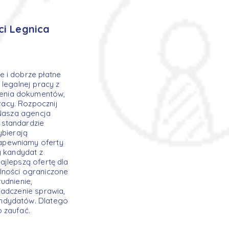
ci Legnica
 i dobrze płatne
legalnej pracy z
ienia dokumentów,
acy. Rozpocznij
 Nasza agencja
 standardzie
ybierają
apewniamy oferty
y kandydat z
ajlepszą ofertę dla
alności ograniczone
udnienie,
iadczenie sprawia,
andydatów. Dlatego
 zaufać.