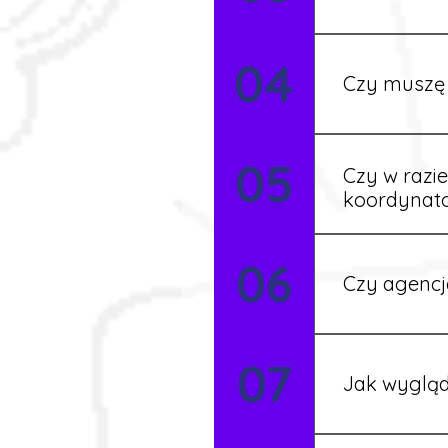
Tak, w wyjątk
04
koordynatore
Czy muszę 
Tak, umowy po
05
formalności s
Czy w razi
koordynat
Tak, nasi koo
06
Czy agencj
Tak, nasi koo
07
Szczegóły ust
Jak wygląd
Każdy pracown