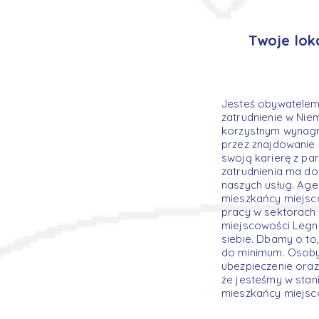
Twoje lok
Jesteś obywatelem 
zatrudnienie w Nie
korzystnym wynagr
przez znajdowanie
swoją karierę z pa
zatrudnienia ma d
naszych usług. Age
mieszkańcy miejsc
pracy w sektorach 
miejscowości Legni
siebie. Dbamy o to,
do minimum. Osoby 
ubezpieczenie oraz
że jesteśmy w sta
mieszkańcy miejsco