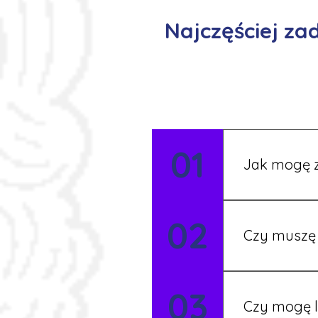
Najczęściej z
01
Jak mogę z
Możesz wypełni
02
Rekruter przed
Czy muszę 
Nie zawsze – 
03
będziesz miał
Czy mogę l