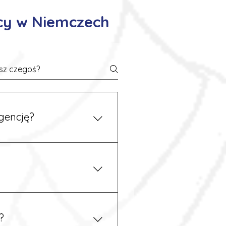
cy w Niemczech
gencję?
 się z nami telefonicznie.
z podstawy niemieckiego,
.
?