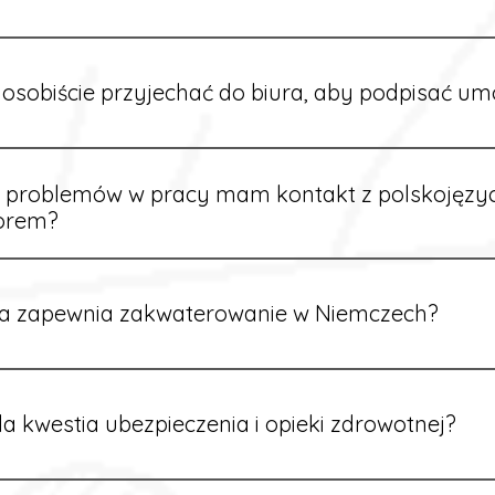
owych sytuacjach możesz otrzymać zaliczkę po wcześniejsz
m i przepracowaniu minimum tygodnia pracy.
osobiście przyjechać do biura, aby podpisać u
dpisywane są osobiście w naszym biurze. Dzięki temu masz 
ą załatwione prawidłowo.
e problemów w pracy mam kontakt z polskojęz
orem?
rdynatorzy mówią po polsku i są do Twojej dyspozycji.
a zapewnia zakwaterowanie w Niemczech?
rdynatorzy dbają o zapewnienie miejsca noclegowego w pobl
alane są przed wyjazdem.
a kwestia ubezpieczenia i opieki zdrowotnej?
ik otrzymuje ubezpieczenie zdrowotne zgodne z niemieckim