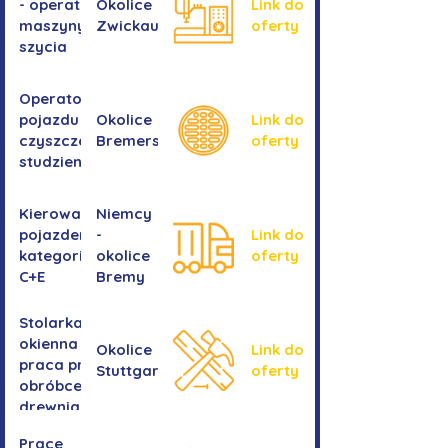
- operator
Okolice
Link do
maszyny do
Zwickau
oferty
szycia
Operator/operatorka
pojazdu do
Okolice
Link do
czyszczenia
Bremershaven
oferty
studzienek
Kierowanie
Niemcy
pojazdem
-
Link do
kategorii
okolice
oferty
C+E
Bremy
Stolarka
okienna -
Okolice
Link do
praca przy
Stuttgartu
oferty
obróbce
drewnianych
ram
Prace