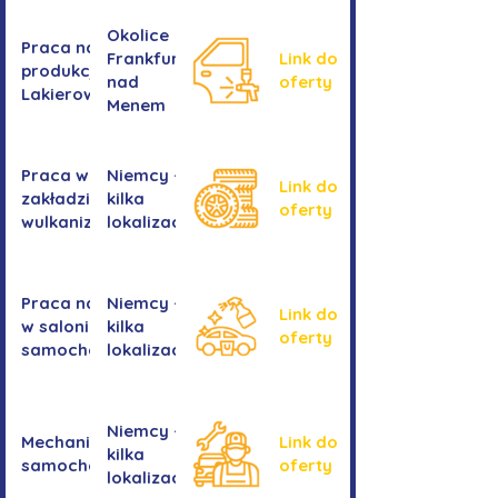
Okolice
Praca na
Frankfurtu
Link do
produkcji -
nad
oferty
Lakierowanie
Menem
Praca w
Niemcy -
Link do
zakładzie
kilka
oferty
wulkanizacyjnym
lokalizacji
Praca na myjni
Niemcy -
Link do
w salonie
kilka
oferty
samochodowym
lokalizacji
Niemcy -
Mechanika
Link do
kilka
samochodowa
oferty
lokalizacji