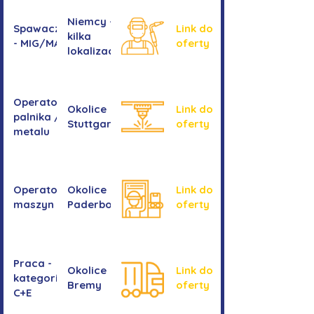
Niemcy -
Spawacz/spawaczka
Link do
kilka
- MIG/MAG/TIG
oferty
lokalizacji
Operator/operatorka
Okolice
Link do
palnika / Cięcie
Stuttgartu
oferty
metalu
Operator/operatorka
Okolice
Link do
maszyn CNC
Paderborn
oferty
Praca -
Okolice
Link do
kategoria
Bremy
oferty
C+E