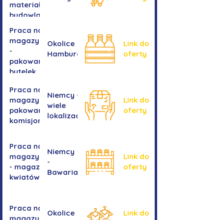
materiałów
budowlanych
Praca na
magazynie
Okolice
Link do
-
Hamburga
oferty
pakowanie
butelek
Praca na
Niemcy -
magazynie /
Link do
wiele
pakowanie /
oferty
lokalizacji
komisjonowanie
Praca na
Niemcy
magazynie
Link do
-
- magazyn
oferty
Bawaria
kwiatów
Praca na
Okolice
Link do
magazynie