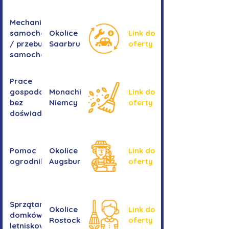
Mechanika
samochodowa
Okolice
Link do
/ przebudowa
Saarbrucken
oferty
samochodów
Prace
gospodarcze -
Monachium,
Link do
bez
Niemcy
oferty
doświadczenia
Pomoc
Okolice
Link do
ogrodnika
Augsburga
oferty
Sprzątanie
Okolice
Link do
domków
Rostocku
oferty
letniskowych