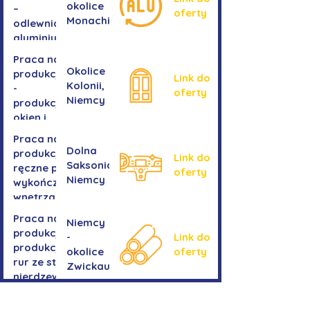
okolice
–
oferty
Monachium
odlewnia
aluminium
Praca na
Okolice
produkcji
Link do
Kolonii,
-
oferty
Niemcy
produkcja
okien i
drzwi
Praca na
Dolna
produkcji -
Link do
Saksonia,
ręczne prace
oferty
Niemcy
wykończeniowe
wnętrza aut
Praca na
Niemcy
produkcji-
-
Link do
produkcja
okolice
oferty
rur ze stali
Zwickau
nierdzewnej