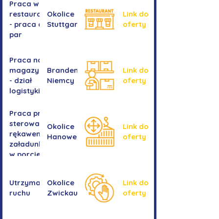
Praca w
restauracji
Okolice
Link do
- praca dla
Stuttgartu
oferty
par
Praca na
magazynie
Brandenburgia,
Link do
- dział
Niemcy
oferty
logistyki
Praca przy
sterowaniu
Okolice
Link do
rękawem
Hanower
oferty
załadunkowym
w porcie
przeładunkowym
Utrzymanie
Okolice
Link do
ruchu
Zwickau
oferty