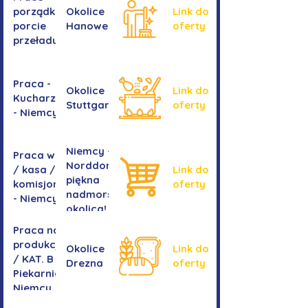
okiennych
porządkowe w
Okolice
Link do
porcie
Hanoweru
oferty
przeładunkowym
Praca -
Okolice
Link do
Kucharz/kucharka
Stuttgartu
oferty
- Niemcy
Niemcy -
Praca w sklepie
Norddorf -
/ kasa /
Link do
piękna
komisjonowanie
oferty
nadmorska
- Niemcy
okolica!
Praca na
produkcji
Okolice
Link do
/ KAT. B -
Drezna
oferty
Piekarnia
Niemcy