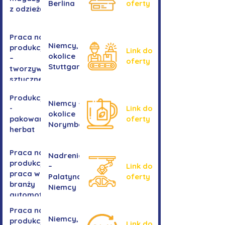
Berlina
oferty
z odzieżą
Praca na
Niemcy,
produkcji
Link do
okolice
–
oferty
Stuttgartu
tworzywa
sztuczne
Produkcja
Niemcy -
-
Link do
okolice
pakowanie
oferty
Norymbergii
herbat
Praca na
Nadrenia
produkcji -
–
Link do
praca w
Palatynat,
oferty
branży
Niemcy
automotive
Praca na
Niemcy,
produkcji
Link do