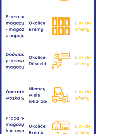
Praca na
magazynie
Okolice
Link do
- magazyn
Bremy
oferty
z napojami
Doświadczony
Okolice
Link do
pracownik/pracownica
Düsseldorf
oferty
magazynu
Niemcy -
Operator/operatorka
Link do
wiele
wózka widłowego
oferty
lokalizacji
Praca na
magazynie -
Okolice
Link do
hurtownia
Bremy
oferty