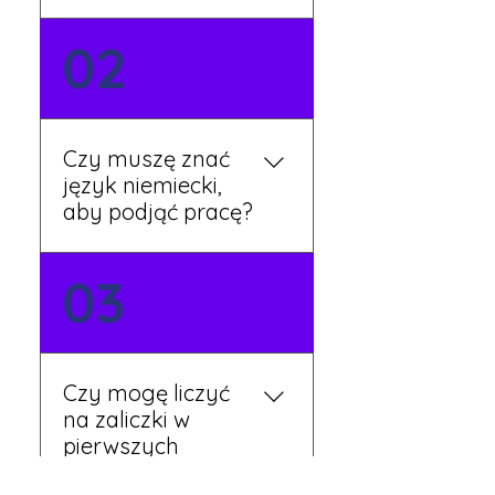
Możesz wypełnić formularz
02
zgłoszeniowy na naszej
stronie lub skontaktować
się z nami telefonicznie.
Rekruter przedstawi Ci
Czy muszę znać
aktualne oferty i omówi
język niemiecki,
dalsze kroki.
aby podjąć pracę?
Nie zawsze – wiele ofert nie
03
wymaga znajomości
języka. Jeśli jednak znasz
podstawy niemieckiego,
będziesz miał większy
Czy mogę liczyć
wybór stanowisk i
na zaliczki w
łatwiejszą komunikację na
pierwszych
miejscu.
tygodniach pracy?