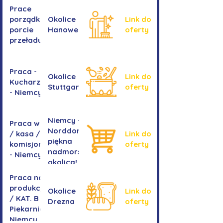
ram
Prace
okiennych
porządkowe w
Okolice
Link do
porcie
Hanoweru
oferty
przeładunkowym
Praca -
Okolice
Link do
Kucharz/kucharka
Stuttgartu
oferty
- Niemcy
Niemcy -
Praca w sklepie
Norddorf -
/ kasa /
Link do
piękna
komisjonowanie
oferty
nadmorska
- Niemcy
okolica!
Praca na
produkcji
Okolice
Link do
/ KAT. B -
Drezna
oferty
Piekarnia
Niemcy