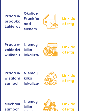
Okolice
Praca na
Frankfurtu
Link do
produkcji -
nad
oferty
Lakierowanie
Menem
Praca w
Niemcy -
Link do
zakładzie
kilka
oferty
wulkanizacyjnym
lokalizacji
Praca na myjni
Niemcy -
Link do
w salonie
kilka
oferty
samochodowym
lokalizacji
Niemcy -
Mechanika
Link do
kilka
samochodowa
oferty