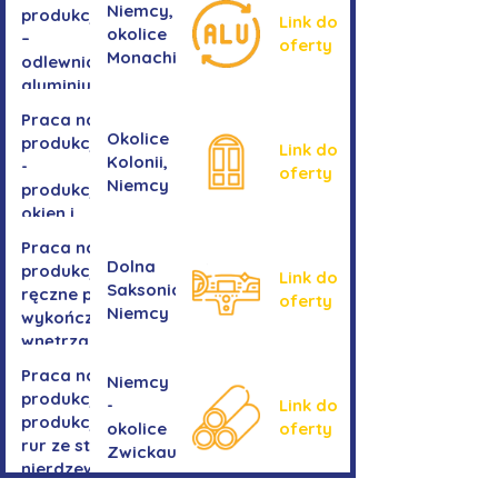
Niemcy,
produkcji
Link do
okolice
–
oferty
Monachium
odlewnia
aluminium
Praca na
Okolice
produkcji
Link do
Kolonii,
-
oferty
Niemcy
produkcja
okien i
drzwi
Praca na
Dolna
produkcji -
Link do
Saksonia,
ręczne prace
oferty
Niemcy
wykończeniowe
wnętrza aut
Praca na
Niemcy
produkcji-
-
Link do
produkcja
okolice
oferty
rur ze stali
Zwickau
nierdzewnej