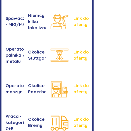
Niemcy -
Spawacz/spawaczka
Link do
kilka
- MIG/MAG/TIG
oferty
lokalizacji
Operator/operatorka
Okolice
Link do
palnika / Cięcie
Stuttgartu
oferty
metalu
Operator/operatorka
Okolice
Link do
maszyn CNC
Paderborn
oferty
Praca -
Okolice
Link do
kategoria
Bremy
oferty
C+E