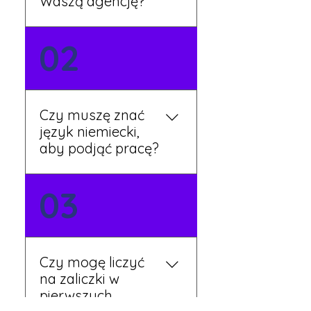
Waszą agencję?
Możesz wypełnić formularz
02
zgłoszeniowy na naszej
stronie lub skontaktować
się z nami telefonicznie.
Rekruter przedstawi Ci
Czy muszę znać
aktualne oferty i omówi
język niemiecki,
dalsze kroki.
aby podjąć pracę?
Nie zawsze – wiele ofert nie
03
wymaga znajomości
języka. Jeśli jednak znasz
podstawy niemieckiego,
będziesz miał większy
Czy mogę liczyć
wybór stanowisk i
na zaliczki w
łatwiejszą komunikację na
pierwszych
miejscu.