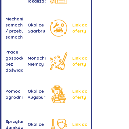
lokalizacji
Mechanika
samochodowa
Okolice
Link do
/ przebudowa
Saarbrucken
oferty
samochodów
Prace
gospodarcze -
Monachium,
Link do
bez
Niemcy
oferty
doświadczenia
Pomoc
Okolice
Link do
ogrodnika
Augsburga
oferty
Sprzątanie
Okolice
Link do
domków