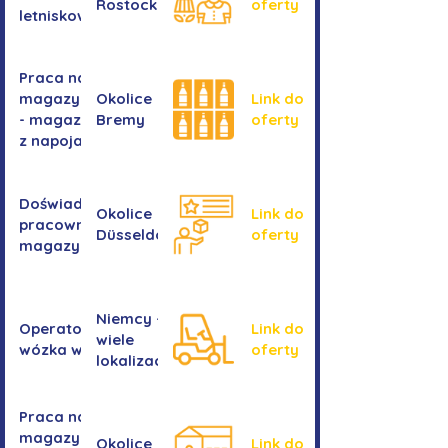
Rostocku
oferty
letniskowych
Praca na
magazynie
Okolice
Link do
- magazyn
Bremy
oferty
z napojami
Doświadczony
Okolice
Link do
pracownik/pracownica
Düsseldorf
oferty
magazynu
Niemcy -
Operator/operatorka
Link do
wiele
wózka widłowego
oferty
lokalizacji
Praca na
magazynie -
Okolice
Link do