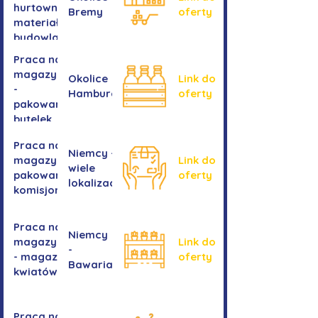
hurtownia
Bremy
oferty
materiałów
budowlanych
Praca na
magazynie
Okolice
Link do
-
Hamburga
oferty
pakowanie
butelek
Praca na
Niemcy -
magazynie /
Link do
wiele
pakowanie /
oferty
lokalizacji
komisjonowanie
Praca na
Niemcy
magazynie
Link do
-
- magazyn
oferty
Bawaria
kwiatów
Praca na