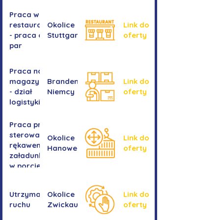
Praca w
restauracji
Okolice
Link do
- praca dla
Stuttgartu
oferty
par
Praca na
magazynie
Brandenburgia,
Link do
- dział
Niemcy
oferty
logistyki
Praca przy
sterowaniu
Okolice
Link do
rękawem
Hanower
oferty
załadunkowym
w porcie
przeładunkowym
Utrzymanie
Okolice
Link do
ruchu
Zwickau
oferty