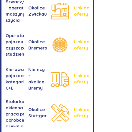
Szwacz/Szwaczka
- operator
Okolice
Link do
maszyny do
Zwickau
oferty
szycia
Operator/operatorka
pojazdu do
Okolice
Link do
czyszczenia
Bremershaven
oferty
studzienek
Kierowanie
Niemcy
pojazdem
-
Link do
kategorii
okolice
oferty
C+E
Bremy
Stolarka
okienna -
Okolice
Link do
praca przy
Stuttgartu
oferty
obróbce
drewnianych