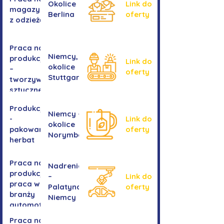
Okolice
Link do
magazynie
Berlina
oferty
z odzieżą
Praca na
Niemcy,
produkcji
Link do
okolice
–
oferty
Stuttgartu
tworzywa
sztuczne
Produkcja
Niemcy -
-
Link do
okolice
pakowanie
oferty
Norymbergii
herbat
Praca na
Nadrenia
produkcji -
–
Link do
praca w
Palatynat,
oferty
branży
Niemcy
automotive
Praca na