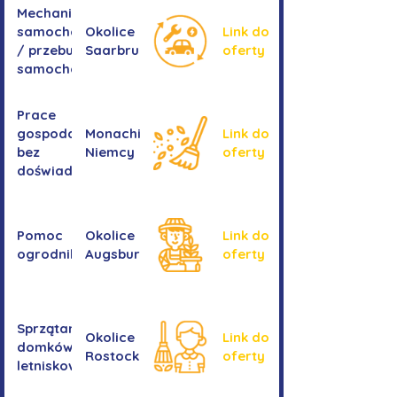
Mechanika
samochodowa
Okolice
Link do
/ przebudowa
Saarbrucken
oferty
samochodów
Prace
gospodarcze -
Monachium,
Link do
bez
Niemcy
oferty
doświadczenia
Pomoc
Okolice
Link do
ogrodnika
Augsburga
oferty
Sprzątanie
Okolice
Link do
domków
Rostocku
oferty
letniskowych