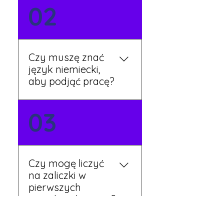
Możesz wypełnić formularz
02
zgłoszeniowy na naszej
stronie lub skontaktować
się z nami telefonicznie.
Rekruter przedstawi Ci
Czy muszę znać
aktualne oferty i omówi
język niemiecki,
dalsze kroki.
aby podjąć pracę?
Nie zawsze – wiele ofert nie
03
wymaga znajomości
języka. Jeśli jednak znasz
podstawy niemieckiego,
będziesz miał większy
Czy mogę liczyć
wybór stanowisk i
na zaliczki w
łatwiejszą komunikację na
pierwszych
miejscu.
tygodniach pracy?