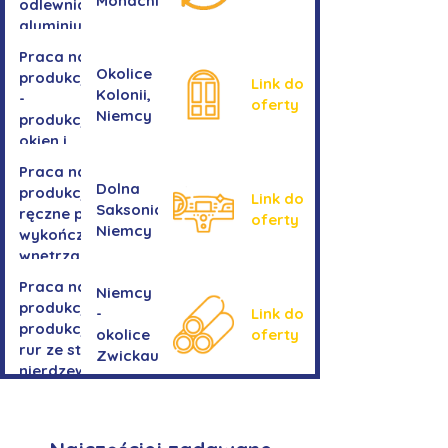
Monachium
odlewnia
aluminium
Praca na
Okolice
produkcji
Link do
Kolonii,
-
oferty
Niemcy
produkcja
okien i
drzwi
Praca na
Dolna
produkcji -
Link do
Saksonia,
ręczne prace
oferty
Niemcy
wykończeniowe
wnętrza aut
Praca na
Niemcy
produkcji-
-
Link do
produkcja
okolice
oferty
rur ze stali
Zwickau
nierdzewnej