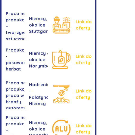
Praca na
Niemcy,
produkcji
Link do
okolice
–
oferty
Stuttgartu
tworzywa
sztuczne
Produkcja
Niemcy -
-
Link do
okolice
pakowanie
oferty
Norymbergii
herbat
Praca na
Nadrenia
produkcji -
–
Link do
praca w
Palatynat,
oferty
branży
Niemcy
automotive
Praca na
Niemcy,
produkcji
Link do
okolice
–
oferty