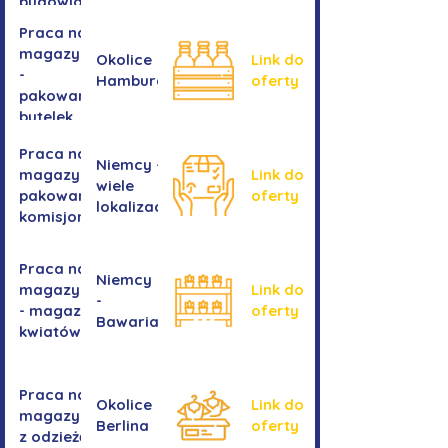
budowlanych
Praca na
magazynie
Okolice
Link do
-
Hamburga
oferty
pakowanie
butelek
Praca na
Niemcy -
magazynie /
Link do
wiele
pakowanie /
oferty
lokalizacji
komisjonowanie
Praca na
Niemcy
magazynie
Link do
-
- magazyn
oferty
Bawaria
kwiatów
Praca na
Okolice
Link do
magazynie
Berlina
oferty
z odzieżą