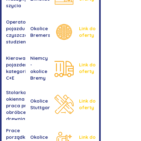
szycia
Operator/operatorka
pojazdu do
Okolice
Link do
czyszczenia
Bremershaven
oferty
studzienek
Kierowanie
Niemcy
pojazdem
-
Link do
kategorii
okolice
oferty
C+E
Bremy
Stolarka
okienna -
Okolice
Link do
praca przy
Stuttgartu
oferty
obróbce
drewnianych
ram
Prace
okiennych
porządkowe w
Okolice
Link do