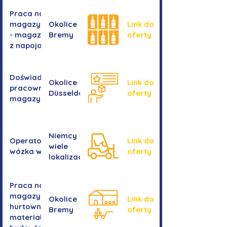
Praca na
magazynie
Okolice
Link do
- magazyn
Bremy
oferty
z napojami
Doświadczony
Okolice
Link do
pracownik/pracownica
Düsseldorf
oferty
magazynu
Niemcy -
Operator/operatorka
Link do
wiele
wózka widłowego
oferty
lokalizacji
Praca na
magazynie -
Okolice
Link do
hurtownia
Bremy
oferty
materiałów