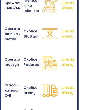
Niemcy -
Spawacz/spawaczka
Link do
kilka
- MIG/MAG/TIG
oferty
lokalizacji
Operator/operatorka
Okolice
Link do
palnika / Cięcie
Stuttgartu
oferty
metalu
Operator/operatorka
Okolice
Link do
maszyn CNC
Paderborn
oferty
Praca -
Okolice
Link do
kategoria
Bremy
oferty
C+E