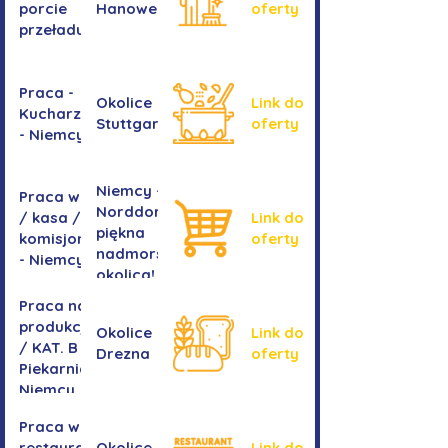
porcie
Hanoweru
oferty
przeładunkowym
Praca -
Okolice
Link do
Kucharz/kucharka
Stuttgartu
oferty
- Niemcy
Niemcy -
Praca w sklepie
Norddorf -
/ kasa /
Link do
piękna
komisjonowanie
oferty
nadmorska
- Niemcy
okolica!
Praca na
produkcji
Okolice
Link do
/ KAT. B -
Drezna
oferty
Piekarnia
Niemcy
Praca w
restauracji
Okolice
Link do