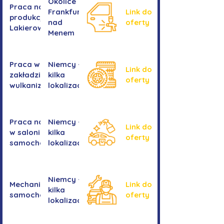
Okolice
Praca na
Frankfurtu
Link do
produkcji -
nad
oferty
Lakierowanie
Menem
Praca w
Niemcy -
Link do
zakładzie
kilka
oferty
wulkanizacyjnym
lokalizacji
Praca na myjni
Niemcy -
Link do
w salonie
kilka
oferty
samochodowym
lokalizacji
Niemcy -
Mechanika
Link do
kilka
samochodowa
oferty
lokalizacji