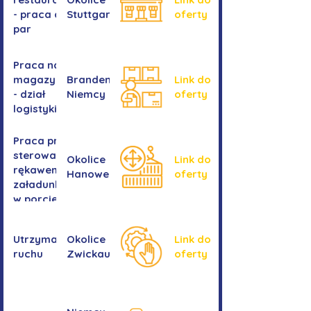
- praca dla
Stuttgartu
oferty
par
Praca na
magazynie
Brandenburgia,
Link do
- dział
Niemcy
oferty
logistyki
Praca przy
sterowaniu
Okolice
Link do
rękawem
Hanower
oferty
załadunkowym
w porcie
przeładunkowym
Utrzymanie
Okolice
Link do
ruchu
Zwickau
oferty