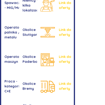
Niemcy -
Spawacz/spawaczka
Link do
kilka
- MIG/MAG/TIG
oferty
lokalizacji
Operator/operatorka
Okolice
Link do
palnika / Cięcie
Stuttgartu
oferty
metalu
Operator/operatorka
Okolice
Link do
maszyn CNC
Paderborn
oferty
Praca -
Okolice
Link do
kategoria
Bremy
oferty
C+E