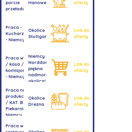
porcie
Hanoweru
oferty
przeładunkowym
Praca -
Okolice
Link do
Kucharz/kucharka
Stuttgartu
oferty
- Niemcy
Niemcy -
Praca w sklepie
Norddorf -
/ kasa /
Link do
piękna
komisjonowanie
oferty
nadmorska
- Niemcy
okolica!
Praca na
produkcji
Okolice
Link do
/ KAT. B -
Drezna
oferty
Piekarnia
Niemcy
Praca w
restauracji
Okolice
Link do