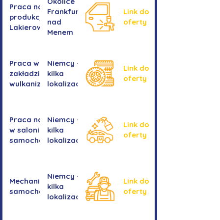
Okolice
Praca na
Frankfurtu
Link do
produkcji -
nad
oferty
Lakierowanie
Menem
Praca w
Niemcy -
Link do
zakładzie
kilka
oferty
wulkanizacyjnym
lokalizacji
Praca na myjni
Niemcy -
Link do
w salonie
kilka
oferty
samochodowym
lokalizacji
Niemcy -
Mechanika
Link do
kilka
samochodowa
oferty
lokalizacji