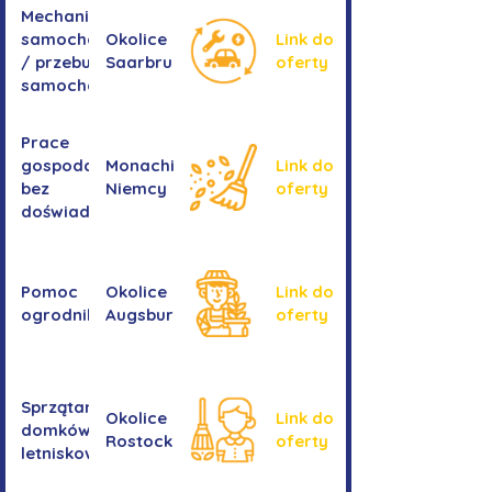
Mechanika
samochodowa
Okolice
Link do
/ przebudowa
Saarbrucken
oferty
samochodów
Prace
gospodarcze -
Monachium,
Link do
bez
Niemcy
oferty
doświadczenia
Pomoc
Okolice
Link do
ogrodnika
Augsburga
oferty
Sprzątanie
Okolice
Link do
domków
Rostocku
oferty
letniskowych