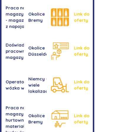
Praca na
magazynie
Okolice
Link do
- magazyn
Bremy
oferty
z napojami
Doświadczony
Okolice
Link do
pracownik/pracownica
Düsseldorf
oferty
magazynu
Niemcy -
Operator/operatorka
Link do
wiele
wózka widłowego
oferty
lokalizacji
Praca na
magazynie -
Okolice
Link do
hurtownia
Bremy
oferty
materiałów