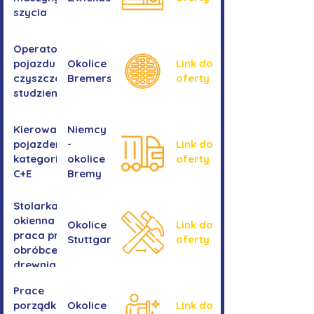
szycia
Operator/operatorka
pojazdu do
Okolice
Link do
czyszczenia
Bremershaven
oferty
studzienek
Kierowanie
Niemcy
pojazdem
-
Link do
kategorii
okolice
oferty
C+E
Bremy
Stolarka
okienna -
Okolice
Link do
praca przy
Stuttgartu
oferty
obróbce
drewnianych
ram
Prace
okiennych
porządkowe w
Okolice
Link do