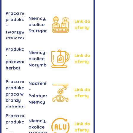
Praca na
Niemcy,
produkcji
Link do
okolice
–
oferty
Stuttgartu
tworzywa
sztuczne
Produkcja
Niemcy -
-
Link do
okolice
pakowanie
oferty
Norymbergii
herbat
Praca na
Nadrenia
produkcji -
–
Link do
praca w
Palatynat,
oferty
branży
Niemcy
automotive
Praca na
Niemcy,
produkcji
Link do
okolice
–
oferty