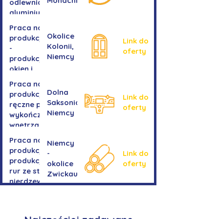
Monachium
odlewnia
aluminium
Praca na
Okolice
produkcji
Link do
Kolonii,
-
oferty
Niemcy
produkcja
okien i
drzwi
Praca na
Dolna
produkcji -
Link do
Saksonia,
ręczne prace
oferty
Niemcy
wykończeniowe
wnętrza aut
Praca na
Niemcy
produkcji-
-
Link do
produkcja
okolice
oferty
rur ze stali
Zwickau
nierdzewnej