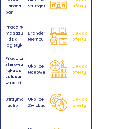
- praca dla
Stuttgartu
oferty
par
Praca na
magazynie
Brandenburgia,
Link do
- dział
Niemcy
oferty
logistyki
Praca przy
sterowaniu
Okolice
Link do
rękawem
Hanower
oferty
załadunkowym
w porcie
przeładunkowym
Utrzymanie
Okolice
Link do
ruchu
Zwickau
oferty