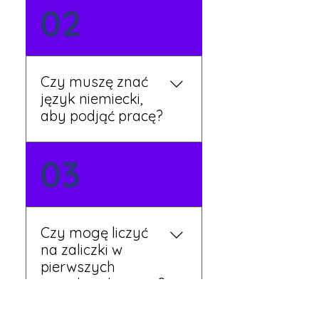
Możesz wypełnić formularz
02
zgłoszeniowy na naszej
stronie lub skontaktować
się z nami telefonicznie.
Rekruter przedstawi Ci
Czy muszę znać
aktualne oferty i omówi
język niemiecki,
dalsze kroki.
aby podjąć pracę?
Nie zawsze – wiele ofert nie
03
wymaga znajomości
języka. Jeśli jednak znasz
podstawy niemieckiego,
będziesz miał większy
Czy mogę liczyć
wybór stanowisk i
na zaliczki w
łatwiejszą komunikację na
pierwszych
miejscu.
tygodniach pracy?