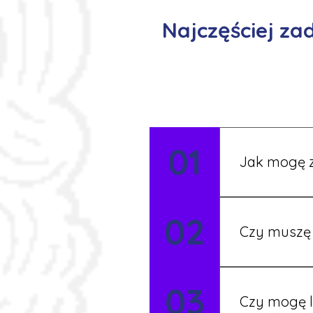
Najczęściej z
01
Jak mogę z
Możesz wypełni
02
Rekruter przed
Czy muszę 
Nie zawsze – 
03
będziesz miał
Czy mogę l