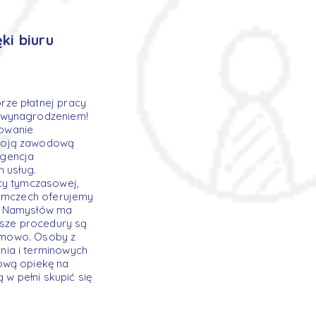
ki biuru
rze płatnej pracy
m wynagrodzeniem!
dowanie
swoją zawodową
agencja
 usług.
cy tymczasowej,
iemczech oferujemy
ci Namysłów ma
sze procedury są
lemowo. Osoby z
nia i terminowych
ową opiekę na
w pełni skupić się