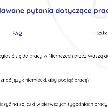
adawane pytania dotyczące pra
FAQ
głosić się do pracy w Niemczech przez Waszą a
ć formularz zgłoszeniowy na naszej stronie lub skontaktować
stawi Ci aktualne oferty i omówi dalsze kroki.
znać język niemiecki, aby podjąć pracę?
wiele ofert nie wymaga znajomości języka. Jeśli jednak znas
 większy wybór stanowisk i łatwiejszą komunikację na miejscu
iczyć na zaliczki w pierwszych tygodniach pracy