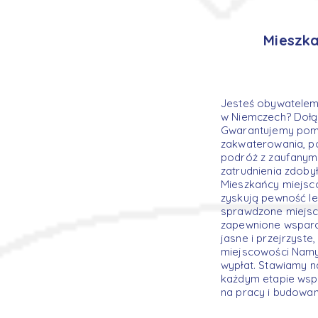
Mieszka
Jesteś obywatelem 
w Niemczech? Dołą
Gwarantujemy pomo
zakwaterowania, p
podróż z zaufanym
zatrudnienia zdoby
Mieszkańcy miejsco
zyskują pewność le
sprawdzone miejsc
zapewnione wsparc
jasne i przejrzyst
miejscowości Namy
wypłat. Stawiamy n
każdym etapie wspó
na pracy i budowani