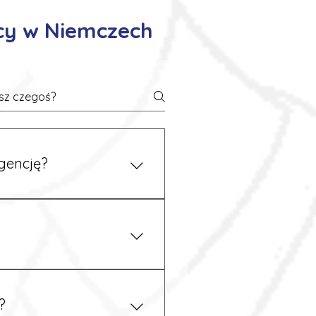
cy w Niemczech
gencję?
 się z nami telefonicznie.
z podstawy niemieckiego,
.
?