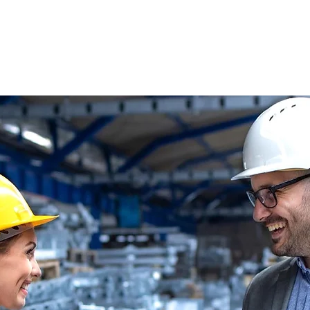
s
Oferty pracy
Dla kandydata ▼
K