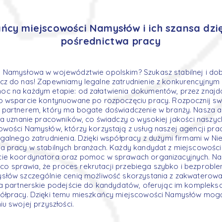
ńcy miejscowości Namysłów i ich szansa dzię
pośrednictwa pracy
Namysłowa w województwie opolskim? Szukasz stabilnej i dob
cz do nas! Zapewniamy legalne zatrudnienie z konkurencyjny
c na każdym etapie: od załatwienia dokumentów, przez znaj
o wsparcie kontynuowane po rozpoczęciu pracy. Rozpocznij 
 partnerem, który ma bogate doświadczenie w branży. Nasza 
ła uznanie pracowników, co świadczy o wysokiej jakości naszych
wości Namysłów, którzy korzystają z usług naszej agencji pra
galnego zatrudnienia. Dzięki współpracy z dużymi firmami w N
a pracy w stabilnych branżach. Każdy kandydat z miejscowoś
ie koordynatora oraz pomoc w sprawach organizacyjnych. Na
e, co sprawia, że proces rekrutacji przebiega szybko i bezprob
słów szczególnie cenią możliwość skorzystania z zakwaterowa
a partnerskie podejście do kandydatów, oferując im kompleks
łpracy. Dzięki temu mieszkańcy miejscowości Namysłów mogą 
u swojej przyszłości.