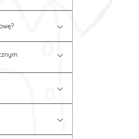
ym uzgodnieniu z
mowę?
pewność, że wszystkie
ycznym
iżu zakładu pracy.
 prawem. Dzięki temu