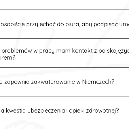
owych sytuacjach możesz otrzymać zaliczkę po wcześniejsz
m i przepracowaniu minimum tygodnia pracy.
osobiście przyjechać do biura, aby podpisać u
dpisywane są osobiście w naszym biurze. Dzięki temu masz 
ą załatwione prawidłowo.
e problemów w pracy mam kontakt z polskojęz
orem?
rdynatorzy mówią po polsku i są do Twojej dyspozycji.
a zapewnia zakwaterowanie w Niemczech?
rdynatorzy dbają o zapewnienie miejsca noclegowego w pobl
alane są przed wyjazdem.
a kwestia ubezpieczenia i opieki zdrowotnej?
ik otrzymuje ubezpieczenie zdrowotne zgodne z niemieckim