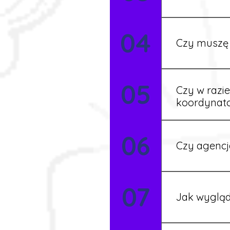
Tak, w wyjątk
04
koordynatore
Czy muszę 
Tak, umowy po
05
formalności s
Czy w razi
koordynat
Tak, nasi koo
06
Czy agencj
Tak, nasi koo
07
Szczegóły ust
Jak wygląd
Każdy pracown