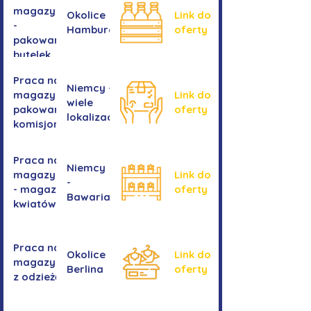
magazynie
Okolice
Link do
-
Hamburga
oferty
pakowanie
butelek
Praca na
Niemcy -
magazynie /
Link do
wiele
pakowanie /
oferty
lokalizacji
komisjonowanie
Praca na
Niemcy
magazynie
Link do
-
- magazyn
oferty
Bawaria
kwiatów
Praca na
Okolice
Link do
magazynie
Berlina
oferty
z odzieżą