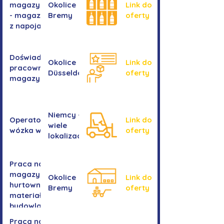
magazynie
Okolice
Link do
- magazyn
Bremy
oferty
z napojami
Doświadczony
Okolice
Link do
pracownik/pracownica
Düsseldorf
oferty
magazynu
Niemcy -
Operator/operatorka
Link do
wiele
wózka widłowego
oferty
lokalizacji
Praca na
magazynie -
Okolice
Link do
hurtownia
Bremy
oferty
materiałów
budowlanych
Praca na