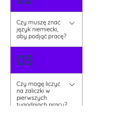
stronie lub skontaktować
się z nami telefonicznie.
Rekruter przedstawi Ci
Czy muszę znać
aktualne oferty i omówi
język niemiecki,
dalsze kroki.
aby podjąć pracę?
Nie zawsze – wiele ofert nie
03
wymaga znajomości
języka. Jeśli jednak znasz
podstawy niemieckiego,
będziesz miał większy
Czy mogę liczyć
wybór stanowisk i
na zaliczki w
łatwiejszą komunikację na
pierwszych
miejscu.
tygodniach pracy?
Tak, w wyjątkowych
04
sytuacjach możesz