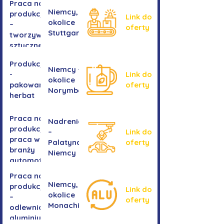
Praca na
Niemcy,
produkcji
Link do
okolice
–
oferty
Stuttgartu
tworzywa
sztuczne
Produkcja
Niemcy -
-
Link do
okolice
pakowanie
oferty
Norymbergii
herbat
Praca na
Nadrenia
produkcji -
–
Link do
praca w
Palatynat,
oferty
branży
Niemcy
automotive
Praca na
Niemcy,
produkcji
Link do
okolice
–
oferty
Monachium
odlewnia
aluminium