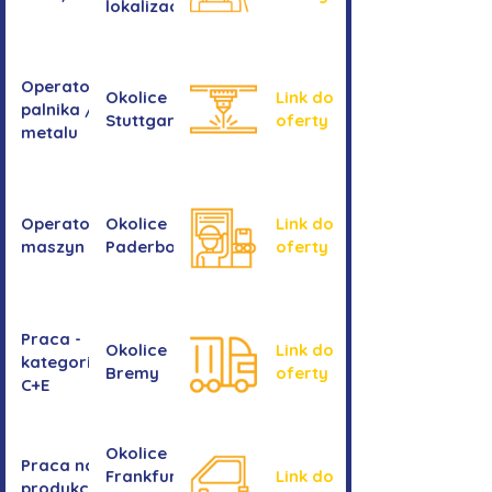
lokalizacji
Operator/operatorka
Okolice
Link do
palnika / Cięcie
Stuttgartu
oferty
metalu
Operator/operatorka
Okolice
Link do
maszyn CNC
Paderborn
oferty
Praca -
Okolice
Link do
kategoria
Bremy
oferty
C+E
Okolice
Praca na
Frankfurtu
Link do
produkcji -