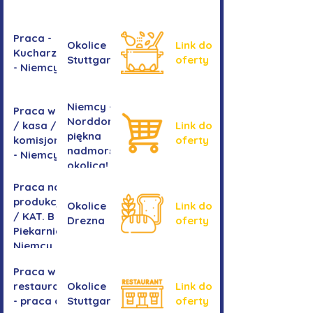
Praca -
Okolice
Link do
Kucharz/kucharka
Stuttgartu
oferty
- Niemcy
Niemcy -
Praca w sklepie
Norddorf -
/ kasa /
Link do
piękna
komisjonowanie
oferty
nadmorska
- Niemcy
okolica!
Praca na
produkcji
Okolice
Link do
/ KAT. B -
Drezna
oferty
Piekarnia
Niemcy
Praca w
restauracji
Okolice
Link do
- praca dla
Stuttgartu
oferty