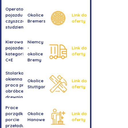
Operator/operatorka
pojazdu do
Okolice
Link do
czyszczenia
Bremershaven
oferty
studzienek
Kierowanie
Niemcy
pojazdem
-
Link do
kategorii
okolice
oferty
C+E
Bremy
Stolarka
okienna -
Okolice
Link do
praca przy
Stuttgartu
oferty
obróbce
drewnianych
ram
Prace
okiennych
porządkowe w
Okolice
Link do
porcie
Hanoweru
oferty
przeładunkowym