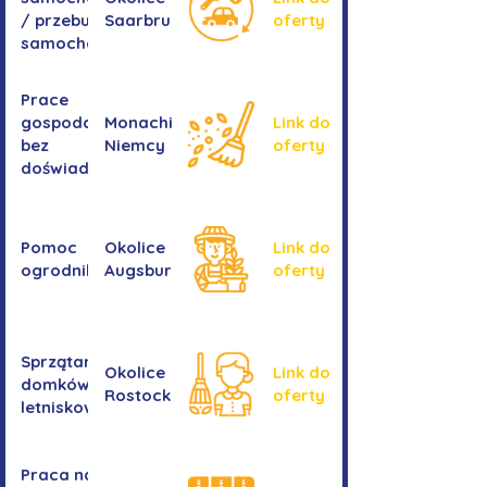
/ przebudowa
Saarbrucken
oferty
samochodów
Prace
gospodarcze -
Monachium,
Link do
bez
Niemcy
oferty
doświadczenia
Pomoc
Okolice
Link do
ogrodnika
Augsburga
oferty
Sprzątanie
Okolice
Link do
domków
Rostocku
oferty
letniskowych
Praca na