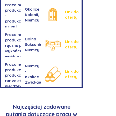
Praca na
Okolice
produkcji
Link do
Kolonii,
-
oferty
Niemcy
produkcja
okien i
drzwi
Praca na
Dolna
produkcji -
Link do
Saksonia,
ręczne prace
oferty
Niemcy
wykończeniowe
wnętrza aut
Praca na
Niemcy
produkcji-
-
Link do
produkcja
okolice
oferty
rur ze stali
Zwickau
nierdzewnej
Najczęściej zadawane
pytania dotyczące pracy w