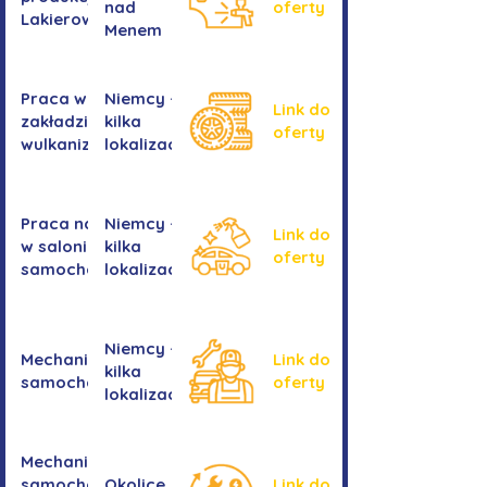
nad
oferty
Lakierowanie
Menem
Praca w
Niemcy -
Link do
zakładzie
kilka
oferty
wulkanizacyjnym
lokalizacji
Praca na myjni
Niemcy -
Link do
w salonie
kilka
oferty
samochodowym
lokalizacji
Niemcy -
Mechanika
Link do
kilka
samochodowa
oferty
lokalizacji
Mechanika
samochodowa
Okolice
Link do