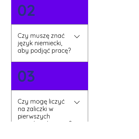
Możesz wypełnić formularz
02
zgłoszeniowy na naszej
stronie lub skontaktować
się z nami telefonicznie.
Rekruter przedstawi Ci
Czy muszę znać
aktualne oferty i omówi
język niemiecki,
dalsze kroki.
aby podjąć pracę?
Nie zawsze – wiele ofert nie
03
wymaga znajomości
języka. Jeśli jednak znasz
podstawy niemieckiego,
będziesz miał większy
Czy mogę liczyć
wybór stanowisk i
na zaliczki w
łatwiejszą komunikację na
pierwszych
miejscu.
tygodniach pracy?