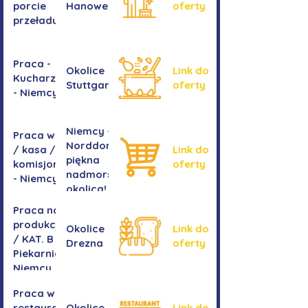
porcie
Hanoweru
oferty
przeładunkowym
Praca -
Okolice
Link do
Kucharz/kucharka
Stuttgartu
oferty
- Niemcy
Niemcy -
Praca w sklepie
Norddorf -
/ kasa /
Link do
piękna
komisjonowanie
oferty
nadmorska
- Niemcy
okolica!
Praca na
produkcji
Okolice
Link do
/ KAT. B -
Drezna
oferty
Piekarnia
Niemcy
Praca w
restauracji
Okolice
Link do