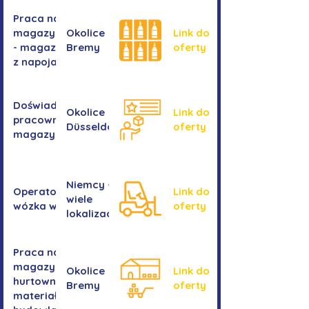
Praca na
magazynie
Okolice
Link do
- magazyn
Bremy
oferty
z napojami
Doświadczony
Okolice
Link do
pracownik/pracownica
Düsseldorf
oferty
magazynu
Niemcy -
Operator/operatorka
Link do
wiele
wózka widłowego
oferty
lokalizacji
Praca na
magazynie -
Okolice
Link do
hurtownia
Bremy
oferty
materiałów