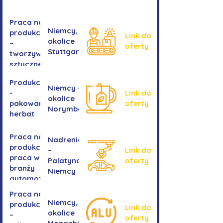
Praca na
Niemcy,
produkcji
Link do
okolice
–
oferty
Stuttgartu
tworzywa
sztuczne
Produkcja
Niemcy -
-
Link do
okolice
pakowanie
oferty
Norymbergii
herbat
Praca na
Nadrenia
produkcji -
–
Link do
praca w
Palatynat,
oferty
branży
Niemcy
automotive
Praca na
Niemcy,
produkcji
Link do
okolice
–
oferty