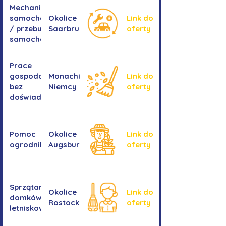
Mechanika
samochodowa
Okolice
Link do
/ przebudowa
Saarbrucken
oferty
samochodów
Prace
gospodarcze -
Monachium,
Link do
bez
Niemcy
oferty
doświadczenia
Pomoc
Okolice
Link do
ogrodnika
Augsburga
oferty
Sprzątanie
Okolice
Link do
domków
Rostocku
oferty
letniskowych