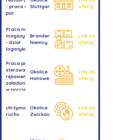
- praca dla
Stuttgartu
oferty
par
Praca na
magazynie
Brandenburgia,
Link do
- dział
Niemcy
oferty
logistyki
Praca przy
sterowaniu
Okolice
Link do
rękawem
Hanower
oferty
załadunkowym
w porcie
przeładunkowym
Utrzymanie
Okolice
Link do
ruchu
Zwickau
oferty