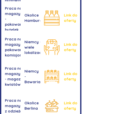
budowlanych
Praca na
magazynie
Okolice
Link do
-
Hamburga
oferty
pakowanie
butelek
Praca na
Niemcy -
magazynie /
Link do
wiele
pakowanie /
oferty
lokalizacji
komisjonowanie
Praca na
Niemcy
magazynie
Link do
-
- magazyn
oferty
Bawaria
kwiatów
Praca na
Okolice
Link do
magazynie
Berlina
oferty
z odzieżą