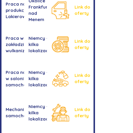
Okolice
Praca na
Frankfurtu
Link do
produkcji -
nad
oferty
Lakierowanie
Menem
Praca w
Niemcy -
Link do
zakładzie
kilka
oferty
wulkanizacyjnym
lokalizacji
Praca na myjni
Niemcy -
Link do
w salonie
kilka
oferty
samochodowym
lokalizacji
Niemcy -
Mechanika
Link do
kilka
samochodowa
oferty
lokalizacji