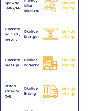
Niemcy -
Spawacz/spawaczka
Link do
kilka
- MIG/MAG/TIG
oferty
lokalizacji
Operator/operatorka
Okolice
Link do
palnika / Cięcie
Stuttgartu
oferty
metalu
Operator/operatorka
Okolice
Link do
maszyn CNC
Paderborn
oferty
Praca -
Okolice
Link do
kategoria
Bremy
oferty
C+E