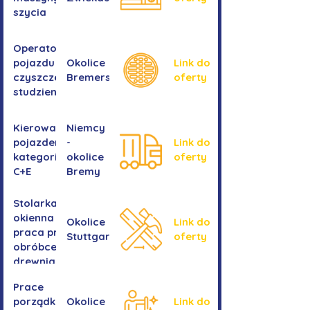
szycia
Operator/operatorka
pojazdu do
Okolice
Link do
czyszczenia
Bremershaven
oferty
studzienek
Kierowanie
Niemcy
pojazdem
-
Link do
kategorii
okolice
oferty
C+E
Bremy
Stolarka
okienna -
Okolice
Link do
praca przy
Stuttgartu
oferty
obróbce
drewnianych
ram
Prace
okiennych
porządkowe w
Okolice
Link do