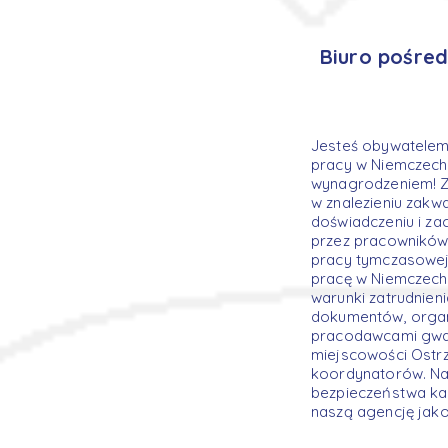
Biuro pośred
Jesteś obywatelem
pracy w Niemczech?
wynagrodzeniem! Z
w znalezieniu zakw
doświadczeniu i za
przez pracowników
pracy tymczasowej
pracę w Niemczech
warunki zatrudnie
dokumentów, organ
pracodawcami gwara
miejscowości Ostrz
koordynatorów. Nas
bezpieczeństwa ka
naszą agencję jak