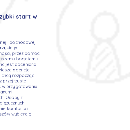
zybki start w
nej i dochodowej
orzystnym
ności, przez pomoc
j naszemu bogatemu
ma jest doceniana
 Nasza agencja
y chcą rozpocząć
 przejrzyste
c w przygotowaniu
wanymi
ch. Osoby z
kojęzycznych
nie komfortu i
szów wybierają