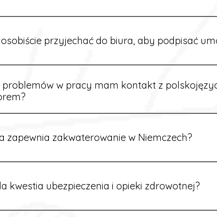
owych sytuacjach możesz otrzymać zaliczkę po wcześniejsz
m i przepracowaniu minimum tygodnia pracy.
osobiście przyjechać do biura, aby podpisać u
dpisywane są osobiście w naszym biurze. Dzięki temu masz 
ą załatwione prawidłowo.
e problemów w pracy mam kontakt z polskojęz
orem?
rdynatorzy mówią po polsku i są do Twojej dyspozycji.
a zapewnia zakwaterowanie w Niemczech?
rdynatorzy dbają o zapewnienie miejsca noclegowego w pobl
alane są przed wyjazdem.
a kwestia ubezpieczenia i opieki zdrowotnej?
ik otrzymuje ubezpieczenie zdrowotne zgodne z niemieckim