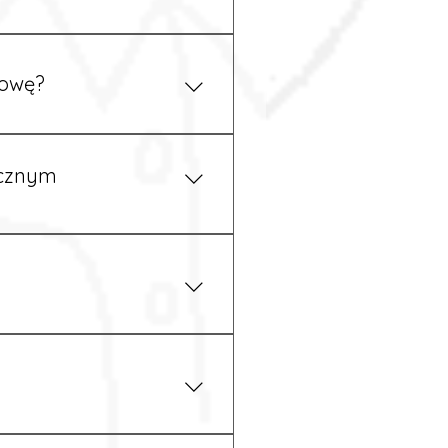
ym uzgodnieniu z
mowę?
pewność, że wszystkie
ycznym
iżu zakładu pracy.
 prawem. Dzięki temu