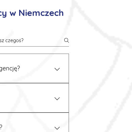
cy w Niemczech
gencję?
 się z nami telefonicznie.
z podstawy niemieckiego,
.
?