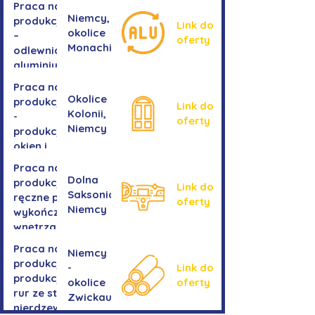
Praca na
Niemcy,
produkcji
Link do
okolice
–
oferty
Monachium
odlewnia
aluminium
Praca na
Okolice
produkcji
Link do
Kolonii,
-
oferty
Niemcy
produkcja
okien i
drzwi
Praca na
Dolna
produkcji -
Link do
Saksonia,
ręczne prace
oferty
Niemcy
wykończeniowe
wnętrza aut
Praca na
Niemcy
produkcji-
-
Link do
produkcja
okolice
oferty
rur ze stali
Zwickau
nierdzewnej