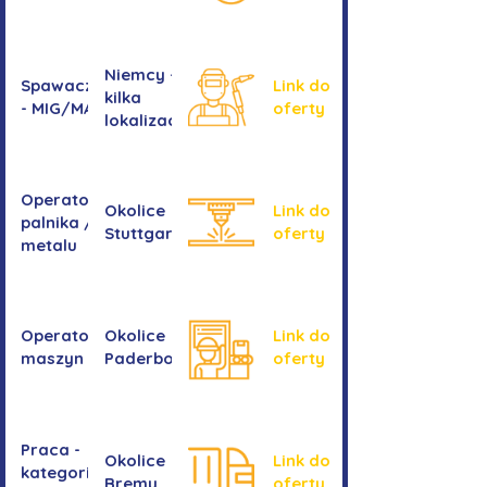
Niemcy -
Spawacz/spawaczka
Link do
kilka
- MIG/MAG/TIG
oferty
lokalizacji
Operator/operatorka
Okolice
Link do
palnika / Cięcie
Stuttgartu
oferty
metalu
Operator/operatorka
Okolice
Link do
maszyn CNC
Paderborn
oferty
Praca -
Okolice
Link do
kategoria
Bremy
oferty