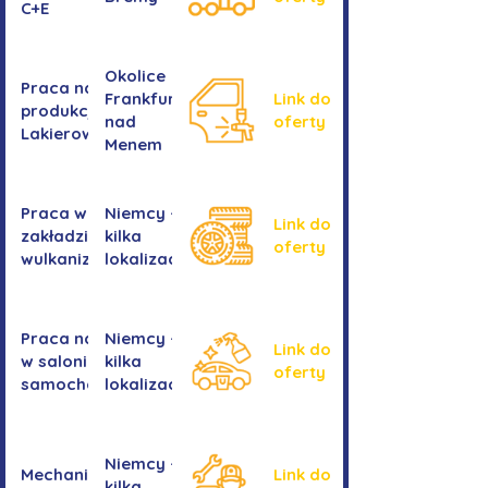
C+E
Okolice
Praca na
Frankfurtu
Link do
produkcji -
nad
oferty
Lakierowanie
Menem
Praca w
Niemcy -
Link do
zakładzie
kilka
oferty
wulkanizacyjnym
lokalizacji
Praca na myjni
Niemcy -
Link do
w salonie
kilka
oferty
samochodowym
lokalizacji
Niemcy -
Mechanika
Link do
kilka