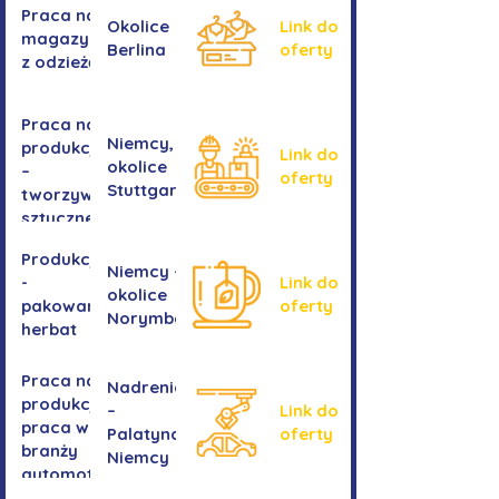
Praca na
Okolice
Link do
magazynie
Berlina
oferty
z odzieżą
Praca na
Niemcy,
produkcji
Link do
okolice
–
oferty
Stuttgartu
tworzywa
sztuczne
Produkcja
Niemcy -
-
Link do
okolice
pakowanie
oferty
Norymbergii
herbat
Praca na
Nadrenia
produkcji -
–
Link do
praca w
Palatynat,
oferty
branży
Niemcy
automotive