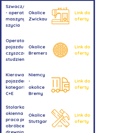
Szwacz/Szwaczka
- operator
Okolice
Link do
maszyny do
Zwickau
oferty
szycia
Operator/operatorka
pojazdu do
Okolice
Link do
czyszczenia
Bremershaven
oferty
studzienek
Kierowanie
Niemcy
pojazdem
-
Link do
kategorii
okolice
oferty
C+E
Bremy
Stolarka
okienna -
Okolice
Link do
praca przy
Stuttgartu
oferty
obróbce
drewnianych