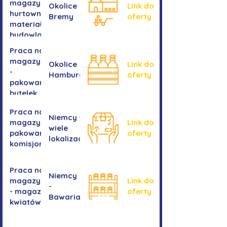
magazynie -
Okolice
Link do
hurtownia
Bremy
oferty
materiałów
budowlanych
Praca na
magazynie
Okolice
Link do
-
Hamburga
oferty
pakowanie
butelek
Praca na
Niemcy -
magazynie /
Link do
wiele
pakowanie /
oferty
lokalizacji
komisjonowanie
Praca na
Niemcy
magazynie
Link do
-
- magazyn
oferty
Bawaria
kwiatów