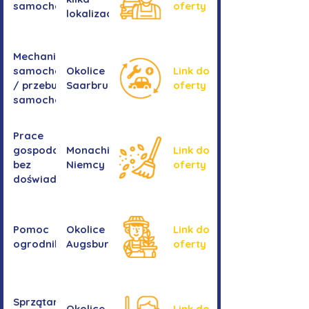
samochodowa
oferty
lokalizacji
Mechanika
samochodowa
Okolice
Link do
/ przebudowa
Saarbrucken
oferty
samochodów
Prace
gospodarcze -
Monachium,
Link do
bez
Niemcy
oferty
doświadczenia
Pomoc
Okolice
Link do
ogrodnika
Augsburga
oferty
Sprzątanie
Okolice
Link do