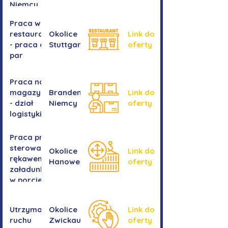
Niemcy
Praca w
restauracji
Okolice
Link do
- praca dla
Stuttgartu
oferty
par
Praca na
magazynie
Brandenburgia,
Link do
- dział
Niemcy
oferty
logistyki
Praca przy
sterowaniu
Okolice
Link do
rękawem
Hanower
oferty
załadunkowym
w porcie
przeładunkowym
Utrzymanie
Okolice
Link do
ruchu
Zwickau
oferty