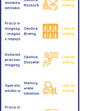
domków
Rostocku
oferty
letniskowych
Praca na
magazynie
Okolice
Link do
- magazyn
Bremy
oferty
z napojami
Doświadczony
Okolice
Link do
pracownik/pracownica
Düsseldorf
oferty
magazynu
Niemcy -
Operator/operatorka
Link do
wiele
wózka widłowego
oferty
lokalizacji
Praca na