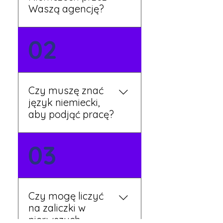
Waszą agencję?
Możesz wypełnić formularz
02
zgłoszeniowy na naszej
stronie lub skontaktować
się z nami telefonicznie.
Rekruter przedstawi Ci
Czy muszę znać
aktualne oferty i omówi
język niemiecki,
dalsze kroki.
aby podjąć pracę?
Nie zawsze – wiele ofert nie
03
wymaga znajomości
języka. Jeśli jednak znasz
podstawy niemieckiego,
będziesz miał większy
Czy mogę liczyć
wybór stanowisk i
na zaliczki w
łatwiejszą komunikację na
pierwszych