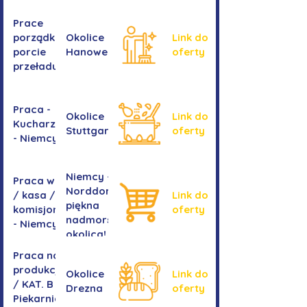
ram
Prace
okiennych
porządkowe w
Okolice
Link do
porcie
Hanoweru
oferty
przeładunkowym
Praca -
Okolice
Link do
Kucharz/kucharka
Stuttgartu
oferty
- Niemcy
Niemcy -
Praca w sklepie
Norddorf -
/ kasa /
Link do
piękna
komisjonowanie
oferty
nadmorska
- Niemcy
okolica!
Praca na
produkcji
Okolice
Link do
/ KAT. B -
Drezna
oferty
Piekarnia