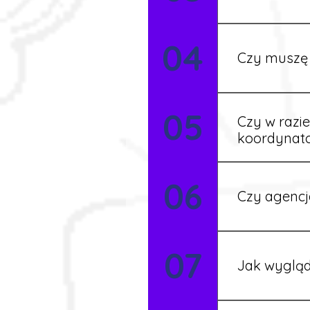
Tak, w wyjątk
04
koordynatore
Czy muszę 
Tak, umowy po
05
formalności s
Czy w razi
koordynat
Tak, nasi koo
06
Czy agencj
Tak, nasi koo
07
Szczegóły ust
Jak wygląd
Każdy pracown