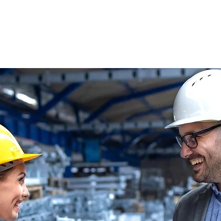
s
Oferty pracy
Dla kandydata ▼
K