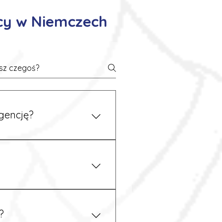
cy w Niemczech
gencję?
 się z nami telefonicznie.
z podstawy niemieckiego,
.
?