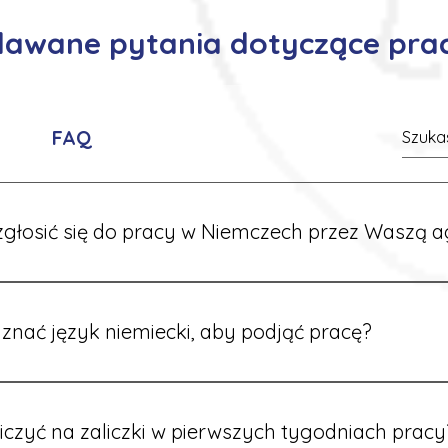
adawane pytania dotyczące pra
FAQ
głosić się do pracy w Niemczech przez Waszą a
ć formularz zgłoszeniowy na naszej stronie lub skontaktować
stawi Ci aktualne oferty i omówi dalsze kroki.
znać język niemiecki, aby podjąć pracę?
wiele ofert nie wymaga znajomości języka. Jeśli jednak znas
 większy wybór stanowisk i łatwiejszą komunikację na miejscu
iczyć na zaliczki w pierwszych tygodniach pracy