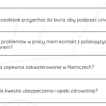
owych sytuacjach możesz otrzymać zaliczkę po wcześniejsz
m i przepracowaniu minimum tygodnia pracy.
osobiście przyjechać do biura, aby podpisać u
dpisywane są osobiście w naszym biurze. Dzięki temu masz 
ą załatwione prawidłowo.
e problemów w pracy mam kontakt z polskojęz
orem?
rdynatorzy mówią po polsku i są do Twojej dyspozycji.
a zapewnia zakwaterowanie w Niemczech?
rdynatorzy dbają o zapewnienie miejsca noclegowego w pobl
alane są przed wyjazdem.
a kwestia ubezpieczenia i opieki zdrowotnej?
ik otrzymuje ubezpieczenie zdrowotne zgodne z niemieckim