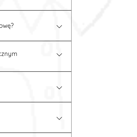
ym uzgodnieniu z
mowę?
pewność, że wszystkie
ycznym
iżu zakładu pracy.
 prawem. Dzięki temu