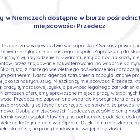
cy w Niemczech dostępne w biurze pośrednic
miejscowości Przedecz
 Przedecza w województwie wielkopolskim? Szukasz pewnej p
eniem? Przyłącz się do naszego zespołu! Zapraszamy do skorz
korzystnym wynagrodzeniem! Gwarantujemy pomoc na każdym et
entów, przez znajdowanie zakwaterowania, po wsparcie konty
 Skorzystaj z naszego wieloletniego doświadczenia i rozpoczn
ym partnerem. Nasza agencja zatrudnienia zdobyła uznanie pr
j jakości naszych usług. Mieszkańcy miejscowości Przedecz, kt
ji pracy tymczasowej, zyskują pewność legalnego zatrudnienia.
 Niemczech oferujemy sprawdzone miejsca pracy w stabilnych 
owości Przedecz ma zapewnione wsparcie koordynatora oraz
asze procedury są jasne i przejrzyste, co sprawia, że proces re
emowo. Osoby z miejscowości Przedecz szczególnie cenią możl
 terminowych wypłat. Stawiamy na partnerskie podejście do ka
iekę na każdym etapie współpracy. Dzięki temu mieszkańcy m
łni skupić się na pracy i budowaniu swojej przyszłości.