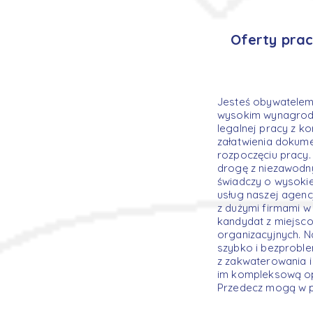
Oferty pra
Jesteś obywatelem
wysokim wynagrodz
legalnej pracy z 
załatwienia dokum
rozpoczęciu pracy.
drogę z niezawodn
świadczy o wysokie
usług naszej agenc
z dużymi firmami w
kandydat z miejsc
organizacyjnych. N
szybko i bezprobl
z zakwaterowania i
im kompleksową op
Przedecz mogą w pe