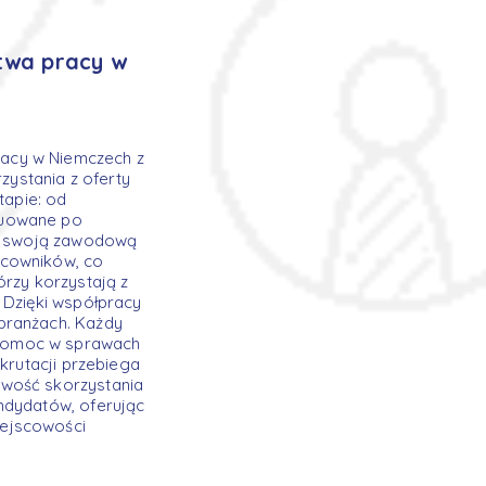
twa pracy w
racy w Niemczech z
ystania z oferty
apie: od
nuowane po
ij swoją zawodową
acowników, co
órzy korzystają z
 Dzięki współpracy
branżach. Każdy
 pomoc w sprawach
krutacji przebiega
iwość skorzystania
ndydatów, oferując
iejscowości