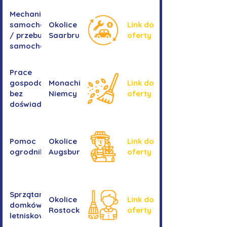
Mechanika
samochodowa
Okolice
Link do
/ przebudowa
Saarbrucken
oferty
samochodów
Prace
gospodarcze -
Monachium,
Link do
bez
Niemcy
oferty
doświadczenia
Pomoc
Okolice
Link do
ogrodnika
Augsburga
oferty
Sprzątanie
Okolice
Link do
domków
Rostocku
oferty
letniskowych