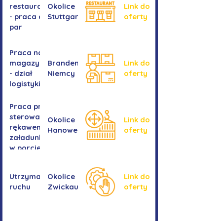
restauracji
Okolice
Link do
- praca dla
Stuttgartu
oferty
par
Praca na
magazynie
Brandenburgia,
Link do
- dział
Niemcy
oferty
logistyki
Praca przy
sterowaniu
Okolice
Link do
rękawem
Hanower
oferty
załadunkowym
w porcie
przeładunkowym
Utrzymanie
Okolice
Link do
ruchu
Zwickau
oferty