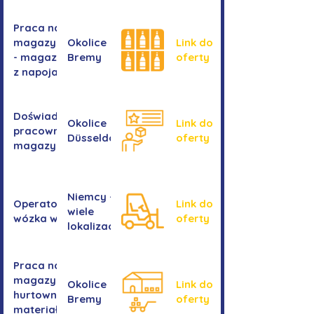
Praca na
magazynie
Okolice
Link do
- magazyn
Bremy
oferty
z napojami
Doświadczony
Okolice
Link do
pracownik/pracownica
Düsseldorf
oferty
magazynu
Niemcy -
Operator/operatorka
Link do
wiele
wózka widłowego
oferty
lokalizacji
Praca na
magazynie -
Okolice
Link do
hurtownia
Bremy
oferty
materiałów