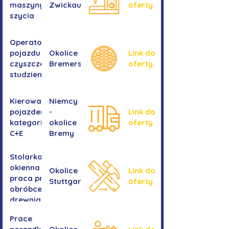
maszyny do
Zwickau
oferty
szycia
Operator/operatorka
pojazdu do
Okolice
Link do
czyszczenia
Bremershaven
oferty
studzienek
Kierowanie
Niemcy
pojazdem
-
Link do
kategorii
okolice
oferty
C+E
Bremy
Stolarka
okienna -
Okolice
Link do
praca przy
Stuttgartu
oferty
obróbce
drewnianych
ram
Prace
okiennych