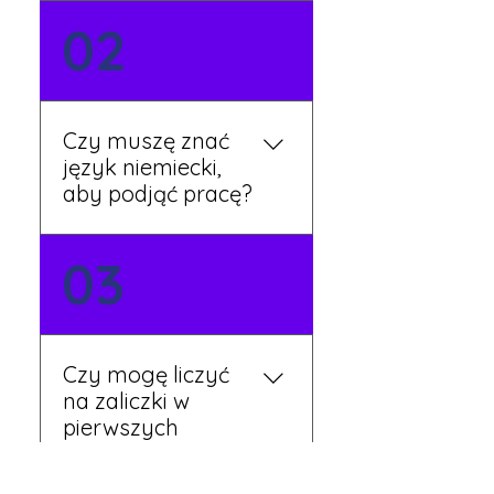
Możesz wypełnić formularz
02
zgłoszeniowy na naszej
stronie lub skontaktować
się z nami telefonicznie.
Rekruter przedstawi Ci
Czy muszę znać
aktualne oferty i omówi
język niemiecki,
dalsze kroki.
aby podjąć pracę?
Nie zawsze – wiele ofert nie
03
wymaga znajomości
języka. Jeśli jednak znasz
podstawy niemieckiego,
będziesz miał większy
Czy mogę liczyć
wybór stanowisk i
na zaliczki w
łatwiejszą komunikację na
pierwszych
miejscu.
tygodniach pracy?