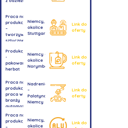
z odzieżą
Praca na
Niemcy,
produkcji
Link do
okolice
–
oferty
Stuttgartu
tworzywa
sztuczne
Produkcja
Niemcy -
-
Link do
okolice
pakowanie
oferty
Norymbergii
herbat
Praca na
Nadrenia
produkcji -
–
Link do
praca w
Palatynat,
oferty
branży
Niemcy
automotive
Praca na
Niemcy,
produkcji
Link do
okolice
–