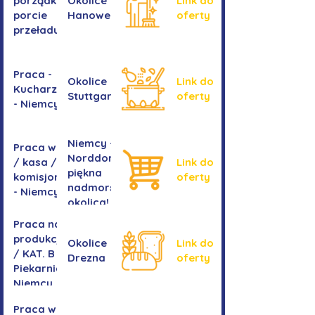
porządkowe w
Okolice
Link do
porcie
Hanoweru
oferty
przeładunkowym
Praca -
Okolice
Link do
Kucharz/kucharka
Stuttgartu
oferty
- Niemcy
Niemcy -
Praca w sklepie
Norddorf -
/ kasa /
Link do
piękna
komisjonowanie
oferty
nadmorska
- Niemcy
okolica!
Praca na
produkcji
Okolice
Link do
/ KAT. B -
Drezna
oferty
Piekarnia
Niemcy
Praca w