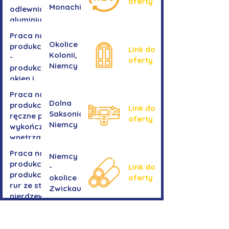
oferty
Monachium
odlewnia
aluminium
Praca na
Okolice
produkcji
Link do
Kolonii,
-
oferty
Niemcy
produkcja
okien i
drzwi
Praca na
Dolna
produkcji -
Link do
Saksonia,
ręczne prace
oferty
Niemcy
wykończeniowe
wnętrza aut
Praca na
Niemcy
produkcji-
-
Link do
produkcja
okolice
oferty
rur ze stali
Zwickau
nierdzewnej