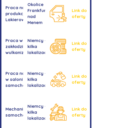
Okolice
Praca na
Frankfurtu
Link do
produkcji -
nad
oferty
Lakierowanie
Menem
Praca w
Niemcy -
Link do
zakładzie
kilka
oferty
wulkanizacyjnym
lokalizacji
Praca na myjni
Niemcy -
Link do
w salonie
kilka
oferty
samochodowym
lokalizacji
Niemcy -
Mechanika
Link do
kilka
samochodowa
oferty
lokalizacji