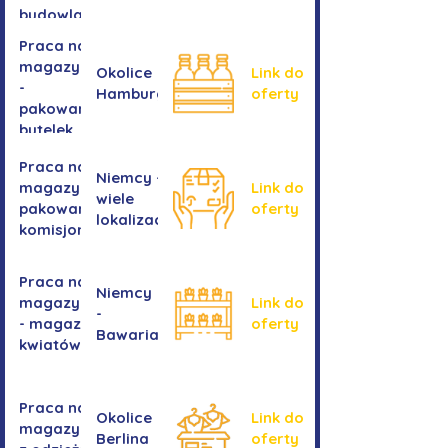
budowlanych
Praca na
magazynie
Okolice
Link do
-
Hamburga
oferty
pakowanie
butelek
Praca na
Niemcy -
magazynie /
Link do
wiele
pakowanie /
oferty
lokalizacji
komisjonowanie
Praca na
Niemcy
magazynie
Link do
-
- magazyn
oferty
Bawaria
kwiatów
Praca na
Okolice
Link do
magazynie
Berlina
oferty