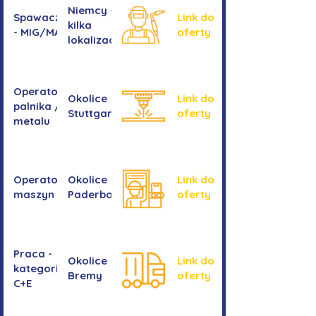
Niemcy -
Spawacz/spawaczka
Link do
kilka
- MIG/MAG/TIG
oferty
lokalizacji
Operator/operatorka
Okolice
Link do
palnika / Cięcie
Stuttgartu
oferty
metalu
Operator/operatorka
Okolice
Link do
maszyn CNC
Paderborn
oferty
Praca -
Okolice
Link do
kategoria
Bremy
oferty
C+E