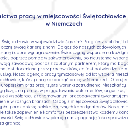
nictwa pracy w miejscowości Świętochłowice –
w Niemczech
Świętochłowic w województwie śląskim? Pragniesz stabilnej i
ocznij swoją karierę z nami! Dołącz do naszych zadowolonych
pracę i dobre wynagrodzenie. Świadczymy wsparcie na każdym 
ności, poprzez pomoc w zakwaterowaniu, po nieustanne wsparc
 swoją zawodową podróż z zaufanym partnerem, który ma bog
rma jest doceniana przez pracowników, co jest potwierdzenie
 usług. Nasza agencja pracy tymczasowej od lat wspiera mies
tochłowice, którzy chcą rozpocząć pracę w Niemczech. Oferuj
ropejskim oraz przejrzyste warunki zatrudnienia. Mieszkańcy
gą liczyć na pomoc w przygotowaniu dokumentów, organizacji 
zięki współpracy z renomowanymi pracodawcami gwarantujemy 
ienie w różnych branżach. Osoby z miejscowości Świętochłowic
płaty oraz opiekę polskojęzycznych koordynatorów. Naszym ce
 ale także zapewnienie komfortu i bezpieczeństwa każdemu kan
owości Świętochłowice wybierają naszą agencję jako sprawdz
za granicą.