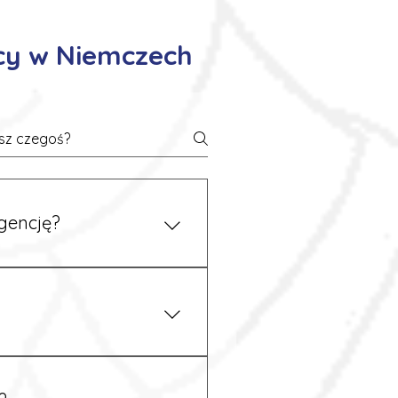
cy w Niemczech
gencję?
 się z nami telefonicznie.
z podstawy niemieckiego,
.