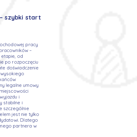
 szybki start
 dochodowej pracy
 pracowników –
etapie, od
ie po rozpoczęciu
ate doświadczenie
m wysokiego
zkańców
emy legalne umowy
 miejscowości
wyjazdu i
stabilne i
e szczególnie
lem jest nie tylko
dydatowi. Dlatego
onego partnera w