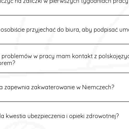
iczyć na zaliczki w pierwszych tygodniach pracy
owych sytuacjach możesz otrzymać zaliczkę po wcześniejsz
m i przepracowaniu minimum tygodnia pracy.
osobiście przyjechać do biura, aby podpisać u
dpisywane są osobiście w naszym biurze. Dzięki temu masz 
ą załatwione prawidłowo.
e problemów w pracy mam kontakt z polskojęz
orem?
rdynatorzy mówią po polsku i są do Twojej dyspozycji.
a zapewnia zakwaterowanie w Niemczech?
rdynatorzy dbają o zapewnienie miejsca noclegowego w pobl
alane są przed wyjazdem.
a kwestia ubezpieczenia i opieki zdrowotnej?