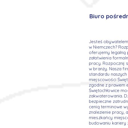
Biuro pośred
Jesteś obywatelem 
w Niemczech? Rozp
oferujemy legalną 
załatwienia formal
pracy. Rozpocznij
w branży. Nasza fi
standardu naszych
miejscowości Świę
zgodne z prawem eu
Świętochłowice mo
zakwaterowania. D
bezpieczne zatrudn
cenią terminowe wy
znalezienie pracy,
mieszkańcy miejsc
budowaniu kariery 