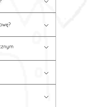
?
ym uzgodnieniu z
mowę?
pewność, że wszystkie
ycznym
iżu zakładu pracy.