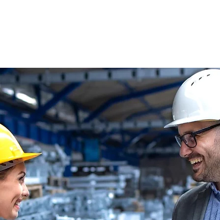
s
Oferty pracy
Dla kandydata ▼
K