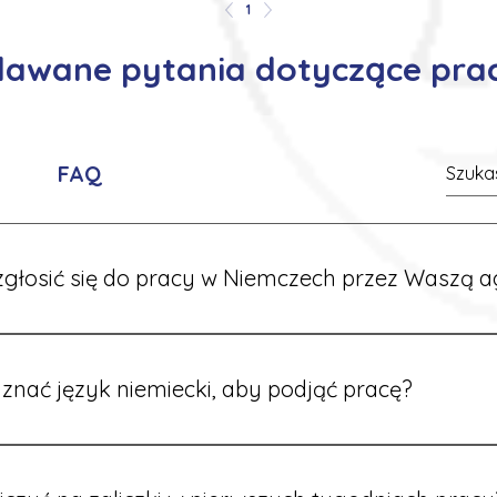
1
adawane pytania dotyczące pra
FAQ
głosić się do pracy w Niemczech przez Waszą a
ć formularz zgłoszeniowy na naszej stronie lub skontaktować
stawi Ci aktualne oferty i omówi dalsze kroki.
znać język niemiecki, aby podjąć pracę?
wiele ofert nie wymaga znajomości języka. Jeśli jednak znas
 większy wybór stanowisk i łatwiejszą komunikację na miejscu