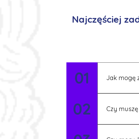
Najczęściej z
01
Jak mogę z
Możesz wypełni
02
Rekruter przed
Czy muszę 
Nie zawsze – 
będziesz miał