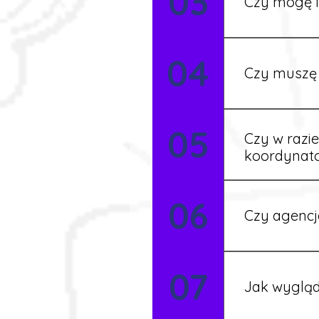
03
Czy mogę l
Tak, w wyjątk
04
koordynatore
Czy muszę 
Tak, umowy po
05
formalności s
Czy w razi
koordynat
Tak, nasi koo
06
Czy agencj
Tak, nasi koo
07
Szczegóły ust
Jak wygląd