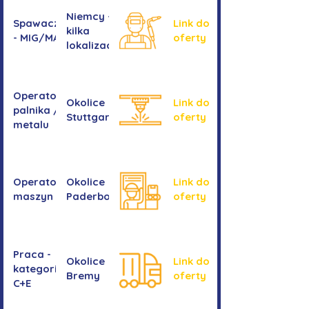
Niemcy -
Spawacz/spawaczka
Link do
kilka
- MIG/MAG/TIG
oferty
lokalizacji
Operator/operatorka
Okolice
Link do
palnika / Cięcie
Stuttgartu
oferty
metalu
Operator/operatorka
Okolice
Link do
maszyn CNC
Paderborn
oferty
Praca -
Okolice
Link do
kategoria
Bremy
oferty
C+E