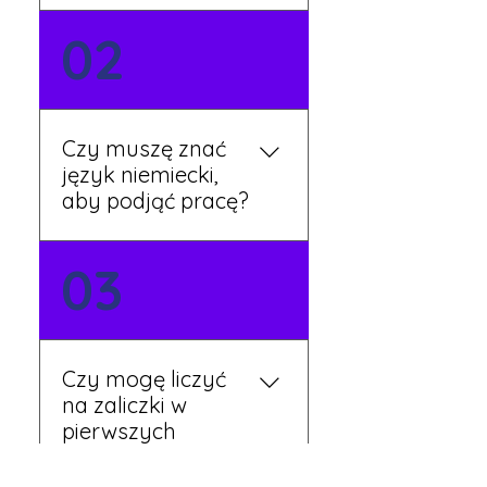
Możesz wypełnić formularz
02
zgłoszeniowy na naszej
stronie lub skontaktować
się z nami telefonicznie.
Rekruter przedstawi Ci
Czy muszę znać
aktualne oferty i omówi
język niemiecki,
dalsze kroki.
aby podjąć pracę?
Nie zawsze – wiele ofert nie
03
wymaga znajomości
języka. Jeśli jednak znasz
podstawy niemieckiego,
będziesz miał większy
Czy mogę liczyć
wybór stanowisk i
na zaliczki w
łatwiejszą komunikację na
pierwszych
miejscu.
tygodniach pracy?