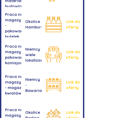
materiałów
budowlanych
Praca na
magazynie
Okolice
Link do
-
Hamburga
oferty
pakowanie
butelek
Praca na
Niemcy -
magazynie /
Link do
wiele
pakowanie /
oferty
lokalizacji
komisjonowanie
Praca na
Niemcy
magazynie
Link do
-
- magazyn
oferty
Bawaria
kwiatów
Praca na
Okolice
Link do
magazynie
Berlina
oferty