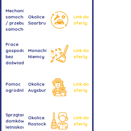
Mechanika
samochodowa
Okolice
Link do
/ przebudowa
Saarbrucken
oferty
samochodów
Prace
gospodarcze -
Monachium,
Link do
bez
Niemcy
oferty
doświadczenia
Pomoc
Okolice
Link do
ogrodnika
Augsburga
oferty
Sprzątanie
Okolice
Link do
domków
Rostocku
oferty
letniskowych