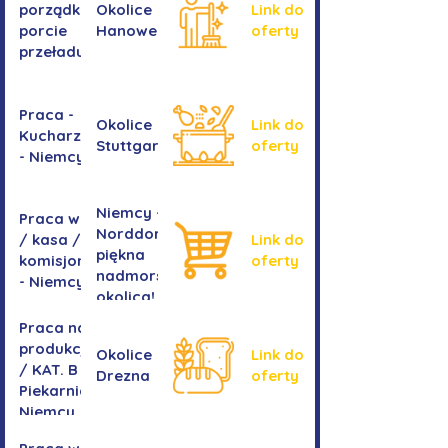
porządkowe w
Okolice
Link do
porcie
Hanoweru
oferty
przeładunkowym
Praca -
Okolice
Link do
Kucharz/kucharka
Stuttgartu
oferty
- Niemcy
Niemcy -
Praca w sklepie
Norddorf -
/ kasa /
Link do
piękna
komisjonowanie
oferty
nadmorska
- Niemcy
okolica!
Praca na
produkcji
Okolice
Link do
/ KAT. B -
Drezna
oferty
Piekarnia
Niemcy