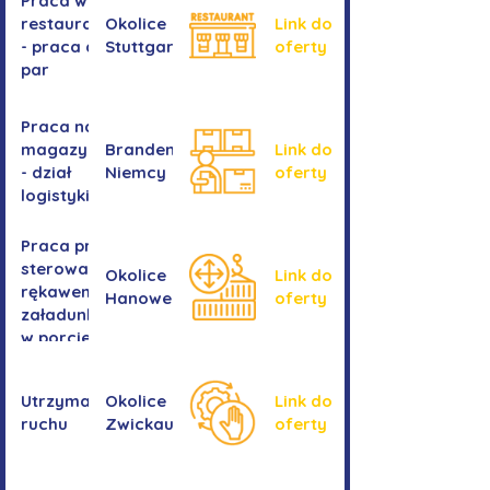
Praca w
restauracji
Okolice
Link do
- praca dla
Stuttgartu
oferty
par
Praca na
magazynie
Brandenburgia,
Link do
- dział
Niemcy
oferty
logistyki
Praca przy
sterowaniu
Okolice
Link do
rękawem
Hanower
oferty
załadunkowym
w porcie
przeładunkowym
Utrzymanie
Okolice
Link do
ruchu
Zwickau
oferty