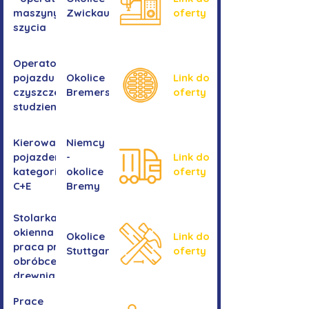
maszyny do
Zwickau
oferty
szycia
Operator/operatorka
pojazdu do
Okolice
Link do
czyszczenia
Bremershaven
oferty
studzienek
Kierowanie
Niemcy
pojazdem
-
Link do
kategorii
okolice
oferty
C+E
Bremy
Stolarka
okienna -
Okolice
Link do
praca przy
Stuttgartu
oferty
obróbce
drewnianych
ram
Prace
okiennych