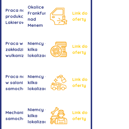
Okolice
Praca na
Frankfurtu
Link do
produkcji -
nad
oferty
Lakierowanie
Menem
Praca w
Niemcy -
Link do
zakładzie
kilka
oferty
wulkanizacyjnym
lokalizacji
Praca na myjni
Niemcy -
Link do
w salonie
kilka
oferty
samochodowym
lokalizacji
Niemcy -
Mechanika
Link do
kilka
samochodowa
oferty
lokalizacji