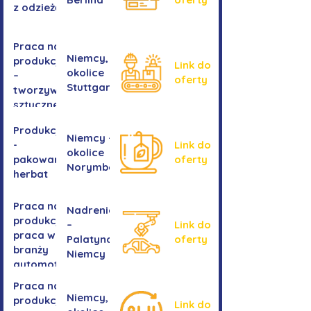
z odzieżą
Praca na
Niemcy,
produkcji
Link do
okolice
–
oferty
Stuttgartu
tworzywa
sztuczne
Produkcja
Niemcy -
-
Link do
okolice
pakowanie
oferty
Norymbergii
herbat
Praca na
Nadrenia
produkcji -
–
Link do
praca w
Palatynat,
oferty
branży
Niemcy
automotive
Praca na
Niemcy,
produkcji
Link do