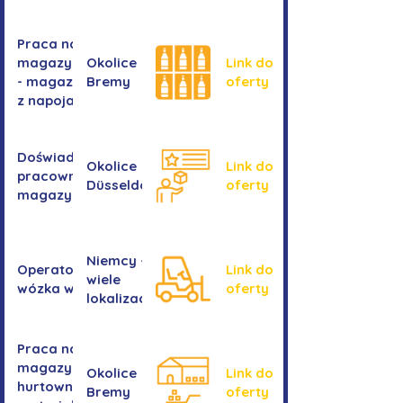
Praca na
magazynie
Okolice
Link do
- magazyn
Bremy
oferty
z napojami
Doświadczony
Okolice
Link do
pracownik/pracownica
Düsseldorf
oferty
magazynu
Niemcy -
Operator/operatorka
Link do
wiele
wózka widłowego
oferty
lokalizacji
Praca na
magazynie -
Okolice
Link do
hurtownia
Bremy
oferty