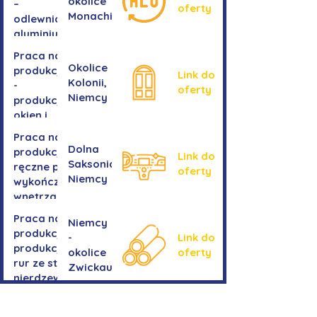
okolice
–
oferty
Monachium
odlewnia
aluminium
Praca na
Okolice
produkcji
Link do
Kolonii,
-
oferty
Niemcy
produkcja
okien i
drzwi
Praca na
Dolna
produkcji -
Link do
Saksonia,
ręczne prace
oferty
Niemcy
wykończeniowe
wnętrza aut
Praca na
Niemcy
produkcji-
-
Link do
produkcja
okolice
oferty
rur ze stali
Zwickau
nierdzewnej