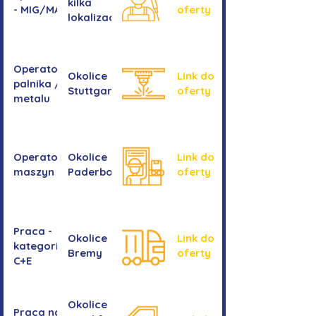
kilka
- MIG/MAG/TIG
oferty
lokalizacji
Operator/operatorka
Okolice
Link do
palnika / Cięcie
Stuttgartu
oferty
metalu
Operator/operatorka
Okolice
Link do
maszyn CNC
Paderborn
oferty
Praca -
Okolice
Link do
kategoria
Bremy
oferty
C+E
Okolice
Praca na