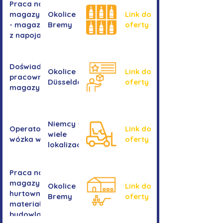
Praca na
magazynie
Okolice
Link do
- magazyn
Bremy
oferty
z napojami
Doświadczony
Okolice
Link do
pracownik/pracownica
Düsseldorf
oferty
magazynu
Niemcy -
Operator/operatorka
Link do
wiele
wózka widłowego
oferty
lokalizacji
Praca na
magazynie -
Okolice
Link do
hurtownia
Bremy
oferty
materiałów
budowlanych