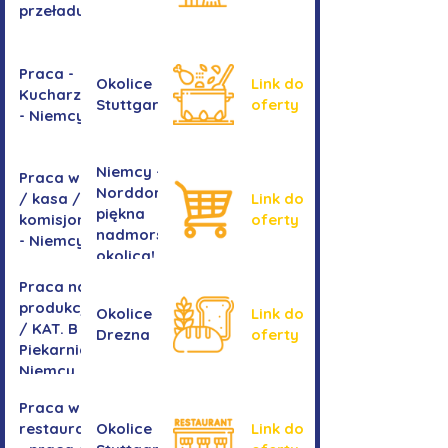
przeładunkowym
Praca -
Okolice
Link do
Kucharz/kucharka
Stuttgartu
oferty
- Niemcy
Niemcy -
Praca w sklepie
Norddorf -
/ kasa /
Link do
piękna
komisjonowanie
oferty
nadmorska
- Niemcy
okolica!
Praca na
produkcji
Okolice
Link do
/ KAT. B -
Drezna
oferty
Piekarnia
Niemcy
Praca w
restauracji
Okolice
Link do