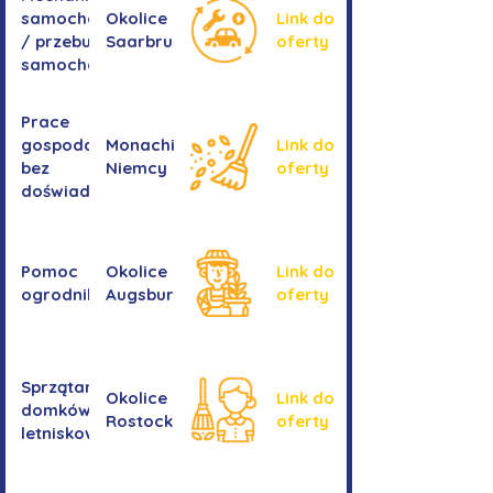
samochodowa
Okolice
Link do
/ przebudowa
Saarbrucken
oferty
samochodów
Prace
gospodarcze -
Monachium,
Link do
bez
Niemcy
oferty
doświadczenia
Pomoc
Okolice
Link do
ogrodnika
Augsburga
oferty
Sprzątanie
Okolice
Link do
domków
Rostocku
oferty
letniskowych