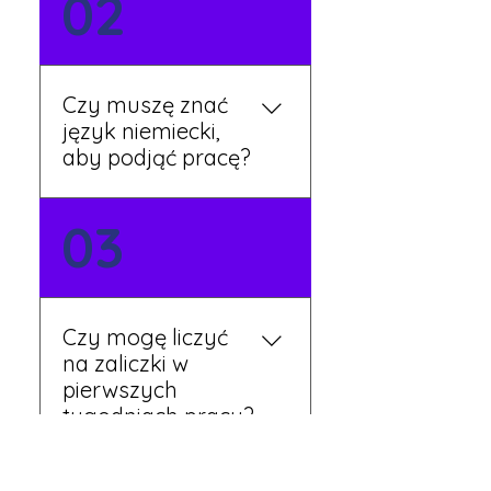
02
zgłoszeniowy na naszej
stronie lub skontaktować
się z nami telefonicznie.
Rekruter przedstawi Ci
Czy muszę znać
aktualne oferty i omówi
język niemiecki,
dalsze kroki.
aby podjąć pracę?
Nie zawsze – wiele ofert nie
03
wymaga znajomości
języka. Jeśli jednak znasz
podstawy niemieckiego,
będziesz miał większy
Czy mogę liczyć
wybór stanowisk i
na zaliczki w
łatwiejszą komunikację na
pierwszych
miejscu.
tygodniach pracy?
Tak, w wyjątkowych