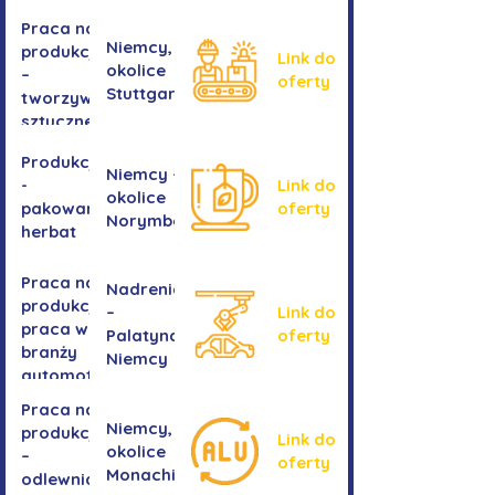
Praca na
Niemcy,
produkcji
Link do
okolice
–
oferty
Stuttgartu
tworzywa
sztuczne
Produkcja
Niemcy -
-
Link do
okolice
pakowanie
oferty
Norymbergii
herbat
Praca na
Nadrenia
produkcji -
–
Link do
praca w
Palatynat,
oferty
branży
Niemcy
automotive
Praca na
Niemcy,
produkcji
Link do
okolice
–
oferty
Monachium
odlewnia