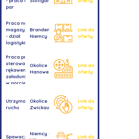
- praca dla
Stuttgartu
oferty
par
Praca na
magazynie
Brandenburgia,
Link do
- dział
Niemcy
oferty
logistyki
Praca przy
sterowaniu
Okolice
Link do
rękawem
Hanower
oferty
załadunkowym
w porcie
przeładunkowym
Utrzymanie
Okolice
Link do
ruchu
Zwickau
oferty
Niemcy -
Spawacz/spawaczka
Link do