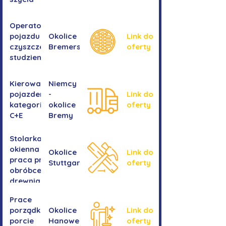
Operator/operatorka
pojazdu do
Okolice
Link do
czyszczenia
Bremershaven
oferty
studzienek
Kierowanie
Niemcy
pojazdem
-
Link do
kategorii
okolice
oferty
C+E
Bremy
Stolarka
okienna -
Okolice
Link do
praca przy
Stuttgartu
oferty
obróbce
drewnianych
ram
Prace
okiennych
porządkowe w
Okolice
Link do
porcie
Hanoweru
oferty