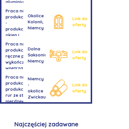
aluminium
Praca na
Okolice
produkcji
Link do
Kolonii,
-
oferty
Niemcy
produkcja
okien i
drzwi
Praca na
Dolna
produkcji -
Link do
Saksonia,
ręczne prace
oferty
Niemcy
wykończeniowe
wnętrza aut
Praca na
Niemcy
produkcji-
-
Link do
produkcja
okolice
oferty
rur ze stali
Zwickau
nierdzewnej
Najczęściej zadawane