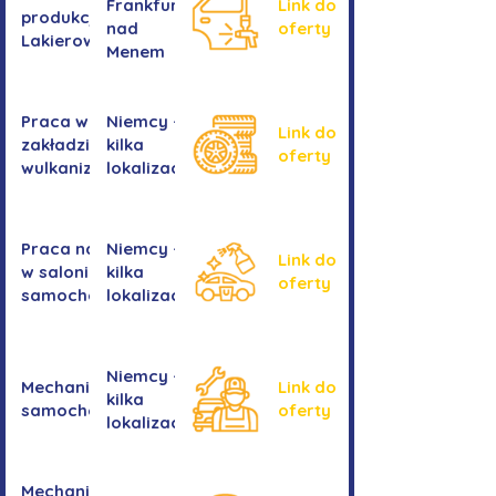
Frankfurtu
Link do
produkcji -
nad
oferty
Lakierowanie
Menem
Praca w
Niemcy -
Link do
zakładzie
kilka
oferty
wulkanizacyjnym
lokalizacji
Praca na myjni
Niemcy -
Link do
w salonie
kilka
oferty
samochodowym
lokalizacji
Niemcy -
Mechanika
Link do
kilka
samochodowa
oferty
lokalizacji
Mechanika