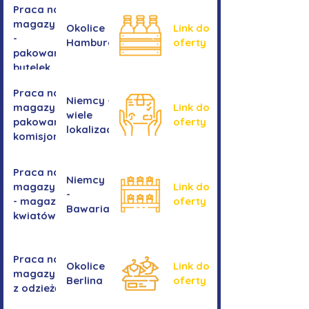
Praca na
magazynie
Okolice
Link do
-
Hamburga
oferty
pakowanie
butelek
Praca na
Niemcy -
magazynie /
Link do
wiele
pakowanie /
oferty
lokalizacji
komisjonowanie
Praca na
Niemcy
magazynie
Link do
-
- magazyn
oferty
Bawaria
kwiatów
Praca na
Okolice
Link do
magazynie
Berlina
oferty
z odzieżą