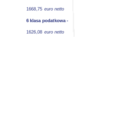
1668,75
euro netto
6 klasa podatkowa -
1626,08
euro netto
Kwoty netto są tylko przykładem i
mogą odbiegać minimalnie od
rzeczywistych kwot. Odnosi się to do
osób zatrudnionych w Niemczech pod
niemiecką umową.
Agencja Pracy Tymczasowej
Prima Job Center
Praca za granicą
Adres:
Ruda Śląska 41-709