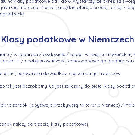
ału na klasy podatkowe od 1 do 6. Wystarczy, że określisz swoj
jaka Cię interesuje. Nasze narzędzie oferuje prostą i przejrzystą
nagrodzenie!
Klasy podatkowe w Niemczech
one / w separacji / owdowiałe / osoby w związku małżeńskim, 
ka poza UE / osoby prowadzące jednoosobowe gospodarstwa
dzieci, uprawniona do zasiłków dla samotnych rodziców
onek jest bezrobotny lub jest zaliczany do piątej klasy podat
obne zarobki (obydwoje przebywają na terenie Niemiec) / małże
onek należy do trzeciej klasy podatkowej