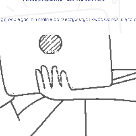
ogą odbiegać minimalnie od rzeczywistych kwot. Odnosi się to
Kontakt
+48 787 084 094
+48 539 305 780
www.primajobcenter.eu
www.primajobcenter.de
info[at]primajobcenter.eu