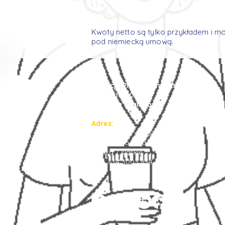
Kwoty netto są tylko przykładem i m
pod niemiecką umową.
Agencja Pracy Tymczasowej
Prima Job Center
Praca za granicą
Adres:
Ruda Śląska 41-709
ulica Piotra Niedurnego 75/7
Polska / śląskie
NIP : 634 3003 834