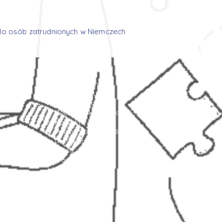
 do osób zatrudnionych w Niemczech
Strona główna
Oferty pracy
Zostaw swoje CV
Zobacz jakie to proste!
Kontakt
Polityka prywatności
Leksykon
Mapa strony
Blog