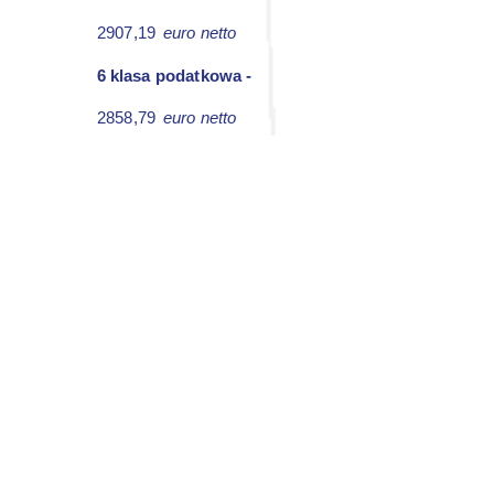
2907,19
euro netto
6 klasa podatkowa -
2858,79
euro netto
Kwoty netto są tylko przykładem i
mogą odbiegać minimalnie od
rzeczywistych kwot. Odnosi się to do
osób zatrudnionych w Niemczech pod
niemiecką umową.
Agencja Pracy Tymczasowej
Prima Job Center
Praca za granicą
Adres:
Ruda Śląska 41-709