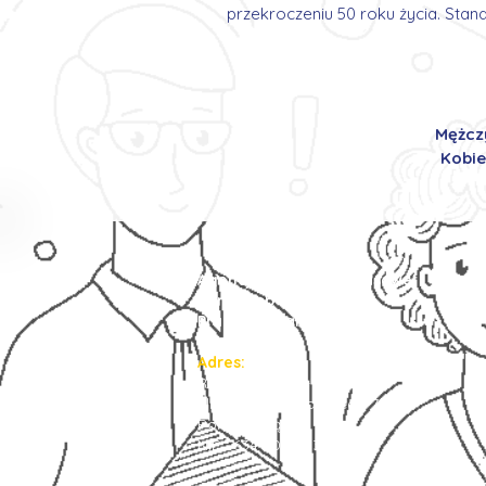
przekroczeniu 50 roku życia. Sta
Mężczy
Kobie
Agencja Pracy Tymczasowej
Prima Job Center
Praca za granicą
Adres:
Ruda Śląska 41-709
ulica Piotra Niedurnego 75/7
Polska / śląskie
NIP : 634 3003 834