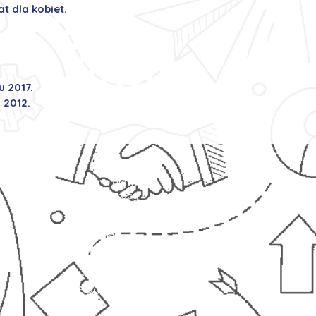
at dla kobiet.
u 2017.
 2012.
Strona główna
Oferty pracy
Zostaw swoje CV
Zobacz jakie to proste!
Kontakt
Polityka prywatności
Leksykon
Mapa strony
Blog