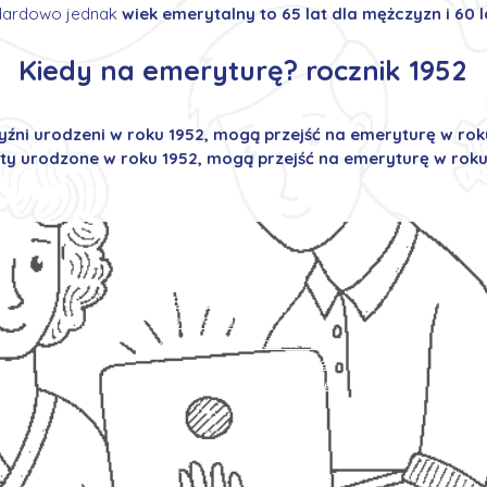
ndardowo jednak
wiek emerytalny to 65 lat dla mężczyzn i 60 l
Kiedy na emeryturę? rocznik 1952
źni urodzeni w roku 1952, mogą przejść na emeryturę w rok
ty urodzone w roku 1952, mogą przejść na emeryturę w roku
Kontakt
+48 787 084 094
+48 539 305 780
www.primajobcenter.eu
www.primajobcenter.de
info[at]primajobcenter.eu