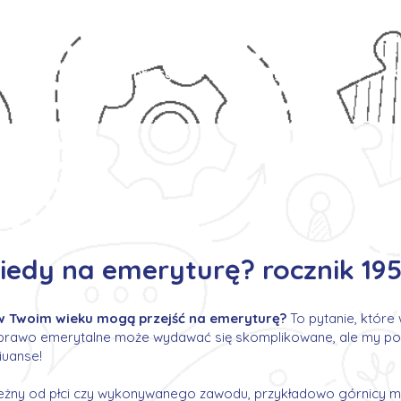
s
Oferty pracy
Dla kandydata ▼
K
iedy na emeryturę? rocznik 19
 w Twoim wieku mogą przejść na emeryturę?
To pytanie, które 
prawo emerytalne może wydawać się skomplikowane, ale my pod
iuanse!
ależny od płci czy wykonywanego zawodu, przykładowo górnicy 