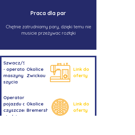
Praca dla par
Chętnie zatrudniamy pary, dzięki temu nie
musicie przeżywac rozłąki
Szwacz/Szwaczka
- operator
Okolice
Link do
maszyny do
Zwickau
oferty
szycia
Operator/operatorka
pojazdu do
Okolice
Link do
czyszczenia
Bremershaven
oferty
studzienek
Kierowanie