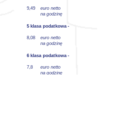
9,49
euro netto
na godzinę
5 klasa podatkowa -
8,08
euro netto
na godzinę
6 klasa podatkowa -
7,8
euro netto
na godzinę
Kwoty netto są tylko przykładem i
mogą odbiegać minimalnie od
rzeczywistych kwot. Wyliczenie bierze
pod uwagę przepracowane 160h w
miesiącu i odnosi się do osób
zatrudnionych w Niemczech pod
niemiecką umową!