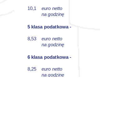
10,1
euro netto
na godzinę
5 klasa podatkowa -
8,53
euro netto
na godzinę
6 klasa podatkowa -
8,25
euro netto
na godzinę
Kwoty netto są tylko przykładem i
mogą odbiegać minimalnie od
rzeczywistych kwot. Wyliczenie bierze
pod uwagę przepracowane 160h w
miesiącu i odnosi się do osób
zatrudnionych w Niemczech pod
niemiecką umową!