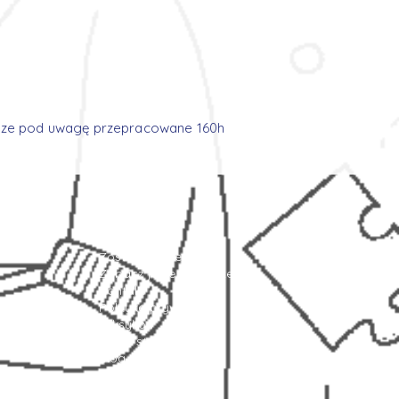
ierze pod uwagę przepracowane 160h
Strona główna
Oferty pracy
Zostaw swoje CV
Zobacz jakie to proste!
Kontakt
Polityka prywatności
Leksykon
Mapa strony
Blog