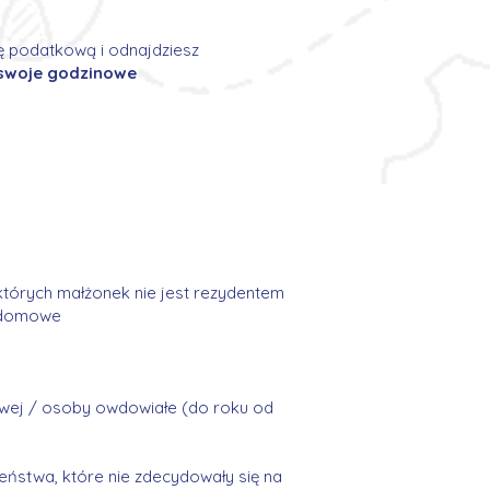
ę podatkową i odnajdziesz
 swoje godzinowe
których małżonek nie jest rezydentem
 domowe
kowej / osoby owdowiałe (do roku od
ństwa, które nie zdecydowały się na