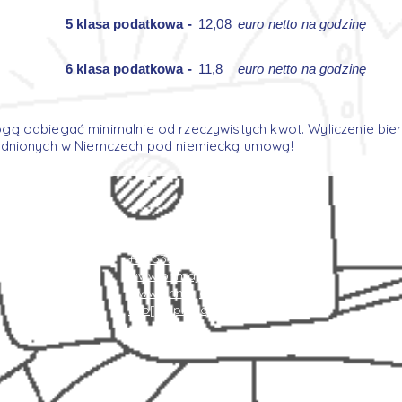
5 klasa podatkowa -
12,08
euro netto na godzinę
6 klasa podatkowa -
11,8
euro netto na godzinę
ogą odbiegać minimalnie od rzeczywistych kwot. Wyliczenie b
rudnionych w Niemczech pod niemiecką umową!
Kontakt
+48 787 084 094
+48 539 305 780
www.primajobcenter.eu
www.primajobcenter.de
info[at]primajobcenter.eu