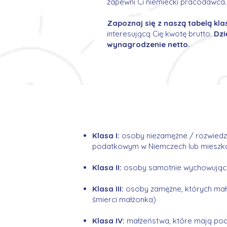
zapewni Ci niemiecki pracodawca.
Zapoznaj się z naszą tabelą kl
interesującą Cię kwotę brutto.
Dzi
wynagrodzenie netto.
Klasa I:
osoby niezamężne / rozwiedzi
podatkowym w Niemczech lub miesz
Klasa II:
osoby samotnie wychowujące 
Klasa III:
osoby zamężne, których małż
śmierci małżonka)
Klasa IV:
małżeństwa, które mają pod