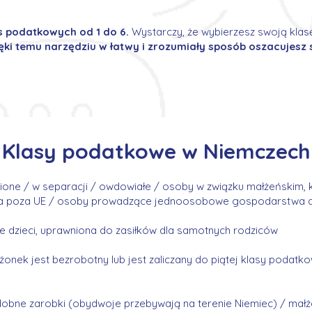
as podatkowych od 1 do 6.
Wystarczy, że wybierzesz swoją klas
ęki temu narzędziu w łatwy i zrozumiały sposób oszacujesz
Klasy podatkowe w Niemczech
one / w separacji / owdowiałe / osoby w związku małżeńskim, 
ka poza UE / osoby prowadzące jednoosobowe gospodarstwa
dzieci, uprawniona do zasiłków dla samotnych rodziców
onek jest bezrobotny lub jest zaliczany do piątej klasy podat
obne zarobki (obydwoje przebywają na terenie Niemiec) / małże