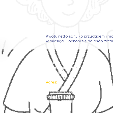
Kwoty netto są tylko przykładem i m
w miesiącu i odnosi się do osób zat
Agencja Pracy Tymczasowej
Prima Job Center
Praca za granicą
Adres:
Ruda Śląska 41-709
ulica Piotra Niedurnego 75/7
Polska / śląskie
NIP : 634 3003 834