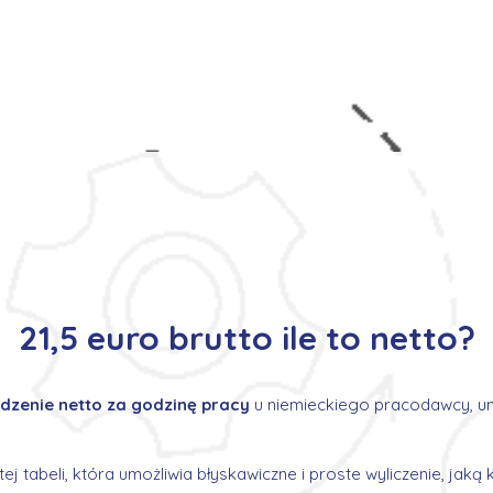
s
Oferty pracy
Dla kandydata ▼
K
21,5 euro brutto ile to netto?
zenie netto za godzinę pracy
u niemieckiego pracodawcy, uni
tej tabeli, która umożliwia błyskawiczne i proste wyliczenie, jak