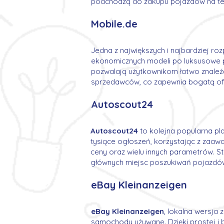
podchodzą do zakupu pojazdów na ter
Mobile.de
Jedna z największych i najbardziej r
ekonomicznych modeli po luksusowe poj
pozwalają użytkownikom łatwo znaleź
sprzedawców, co zapewnia bogatą of
Autoscout24
Autoscout24
to kolejna popularna p
tysiące ogłoszeń, korzystając z zaaw
ceny oraz wielu innych parametrów. Str
głównych miejsc poszukiwań pojazdó
eBay Kleinanzeigen
eBay Kleinanzeigen
, lokalna wersja
samochody używane. Dzięki prostej i 