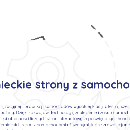
s
Oferty pracy
Dla kandydata ▼
K
ieckie strony z samoch
oryzacyjnej i produkcji samochodów wysokiej klasy, oferują sz
udżety. Dzięki rozwojowi technologii, znalezienie i zakup samoch
zięki obecności licznych stron internetowych poświęconych handl
emieckich stron z samochodami używanymi, które zrewolucjonizo