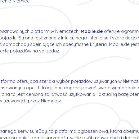
enie Niemiec.
ozpoznawalnych platform w Niemczech,
Mobile.de
oferuje ogrom
azdy. Strona jest znana z intuicyjnego interfejsu i szerokiego 
ć samochody spełniające ich specyficzne kryteria. Mobile.de j
ertę pojazdów na sprzedaż.
latforma oferująca szeroki wybór pojazdów używanych w Niemc
ansowanych opcji filtracji, aby doprecyzować swoje wymagania c
ona ta jest ceniona za łatwość użytkowania i aktualną bazę ofert
w używanych przez Niemców.
 znanego serwisu eBay, to platforma ogłoszeniowa, która obejmuj
bezpośredniej formie sprzedaży, wiele osób prywatnych i dealer