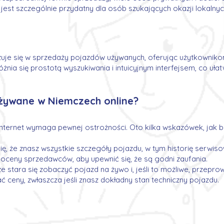
est szczególnie przydatny dla osób szukających okazji lokalnych
zuje się w sprzedaży pojazdów używanych, oferując użytkown
żnia się prostotą wyszukiwania i intuicyjnym interfejsem, co ułat
ywane w Niemczech online?
ernet wymaga pewnej ostrożności. Oto kilka wskazówek, jak b
ię, że znasz wszystkie szczegóły pojazdu, w tym historię serwis
i oceny sprzedawców, aby upewnić się, że są godni zaufania.
 stara się zobaczyć pojazd na żywo i, jeśli to możliwe, przepr
 ceny, zwłaszcza jeśli znasz dokładny stan techniczny pojazdu.