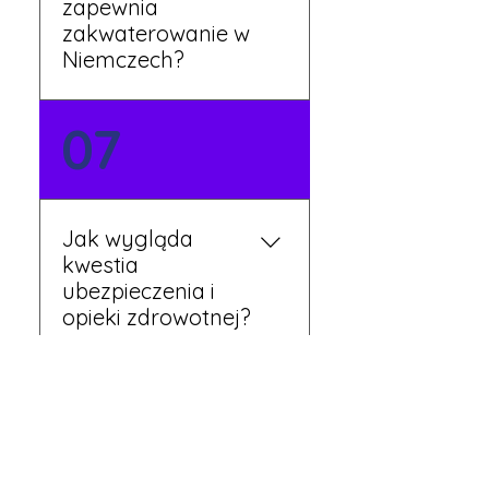
zapewnia
zakwaterowanie w
Niemczech?
Tak, nasi koordynatorzy
07
dbają o zapewnienie
miejsca noclegowego w
pobliżu zakładu pracy.
Szczegóły ustalane są
Jak wygląda
przed wyjazdem.
kwestia
ubezpieczenia i
opieki zdrowotnej?
Każdy pracownik
08
otrzymuje ubezpieczenie
zdrowotne zgodne z
niemieckim prawem. Dzięki
temu możesz korzystać z