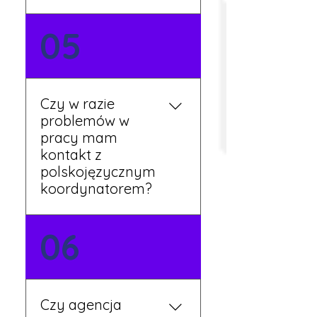
Tak, umowy podpisywane
05
są osobiście w naszym
biurze. Dzięki temu masz
pewność, że wszystkie
formalności są załatwione
Czy w razie
prawidłowo.
problemów w
pracy mam
kontakt z
polskojęzycznym
koordynatorem?
Tak, nasi koordynatorzy
06
mówią po polsku i są do
Twojej dyspozycji.
Czy agencja