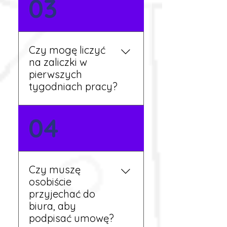
03
wymaga znajomości
języka. Jeśli jednak znasz
podstawy niemieckiego,
będziesz miał większy
Czy mogę liczyć
wybór stanowisk i
na zaliczki w
łatwiejszą komunikację na
pierwszych
miejscu.
tygodniach pracy?
Tak, w wyjątkowych
04
sytuacjach możesz
otrzymać zaliczkę po
wcześniejszym uzgodnieniu
z koordynatorem i
Czy muszę
przepracowaniu minimum
osobiście
tygodnia pracy.
przyjechać do
biura, aby
podpisać umowę?