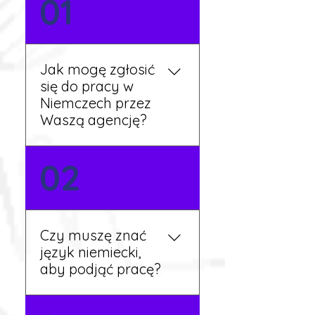
01
Jak mogę zgłosić
się do pracy w
Niemczech przez
Waszą agencję?
Możesz wypełnić formularz
02
zgłoszeniowy na naszej
stronie lub skontaktować
się z nami telefonicznie.
Rekruter przedstawi Ci
Czy muszę znać
aktualne oferty i omówi
język niemiecki,
dalsze kroki.
aby podjąć pracę?
Nie zawsze – wiele ofert nie