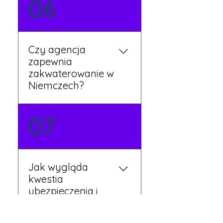
06
mówią po polsku i są do
Twojej dyspozycji.
Czy agencja
zapewnia
zakwaterowanie w
Niemczech?
Tak, nasi koordynatorzy
07
dbają o zapewnienie
miejsca noclegowego w
pobliżu zakładu pracy.
Szczegóły ustalane są
Jak wygląda
przed wyjazdem.
kwestia
ubezpieczenia i
opieki zdrowotnej?