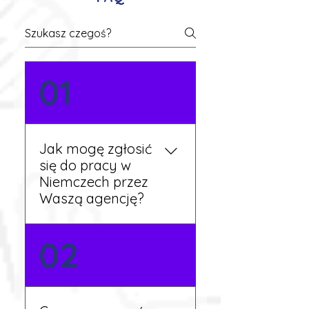
01
Jak mogę zgłosić
się do pracy w
Niemczech przez
Waszą agencję?
Możesz wypełnić formularz
02
zgłoszeniowy na naszej
stronie lub skontaktować
się z nami telefonicznie.
Rekruter przedstawi Ci