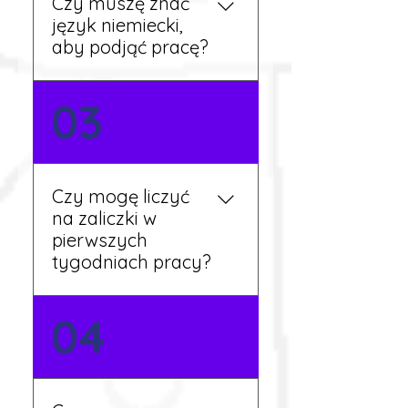
Czy muszę znać
aktualne oferty i omówi
język niemiecki,
dalsze kroki.
aby podjąć pracę?
Nie zawsze – wiele ofert nie
03
wymaga znajomości
języka. Jeśli jednak znasz
podstawy niemieckiego,
będziesz miał większy
Czy mogę liczyć
wybór stanowisk i
na zaliczki w
łatwiejszą komunikację na
pierwszych
miejscu.
tygodniach pracy?
Tak, w wyjątkowych
04
sytuacjach możesz
otrzymać zaliczkę po
wcześniejszym uzgodnieniu
z koordynatorem i