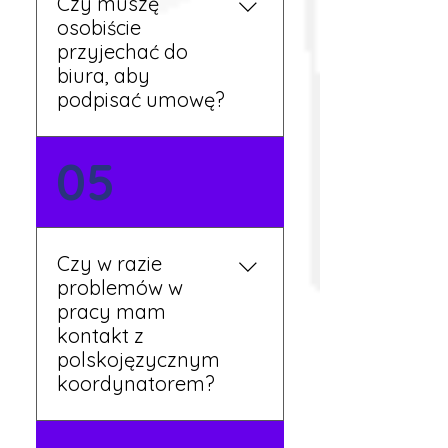
Czy muszę
przepracowaniu minimum
osobiście
tygodnia pracy.
przyjechać do
biura, aby
podpisać umowę?
Tak, umowy podpisywane
05
są osobiście w naszym
biurze. Dzięki temu masz
pewność, że wszystkie
formalności są załatwione
Czy w razie
prawidłowo.
problemów w
pracy mam
kontakt z
polskojęzycznym
koordynatorem?
Tak, nasi koordynatorzy