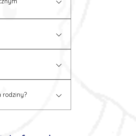
ycznym
iżu zakładu pracy.
 prawem. Dzięki temu
 rodziny?
 tym podczas rekrutacji, a