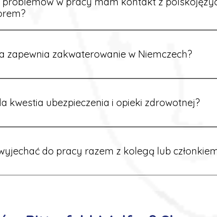
e problemów w pracy mam kontakt z polskojęz
orem?
rdynatorzy mówią po polsku i są do Twojej dyspozycji.
a zapewnia zakwaterowanie w Niemczech?
rdynatorzy dbają o zapewnienie miejsca noclegowego w pobl
alane są przed wyjazdem.
a kwestia ubezpieczenia i opieki zdrowotnej?
ik otrzymuje ubezpieczenie zdrowotne zgodne z niemieckim
tać z opieki medycznej na miejscu.
yjechać do pracy razem z kolegą lub członkiem
 możliwość wspólnego wyjazdu. Wystarczy poinformować nas o
znaleźć oferty w tej samej lokalizacji.