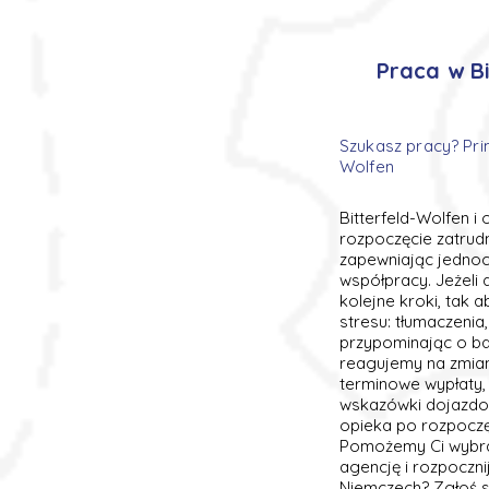
Praca w Bi
Szukasz pracy? Pri
Wolfen
Bitterfeld-Wolfen i 
rozpoczęcie zatrud
zapewniając jednoc
współpracy. Jeżeli
kolejne kroki, tak 
stresu: tłumaczenia
przypominając o ba
reagujemy na zmiany
terminowe wypłaty, 
wskazówki dojazdowe
opieka po rozpoczęc
Pomożemy Ci wybra
agencję i rozpoczn
Niemczech? Zgłoś si