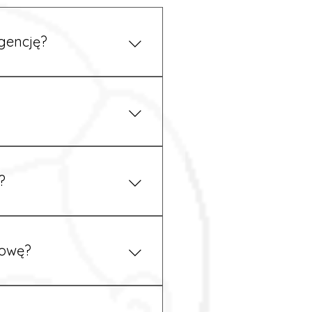
gencję?
 się z nami telefonicznie.
z podstawy niemieckiego,
.
?
ym uzgodnieniu z
mowę?
pewność, że wszystkie