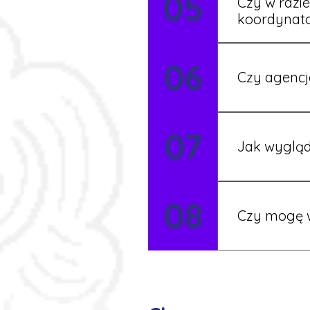
05
Czy w razi
koordynat
Tak, nasi koo
06
Czy agencj
Tak, nasi koo
07
Szczegóły ust
Jak wygląd
Każdy pracown
08
możesz korzys
Czy mogę w
Tak, istnieje
postaramy się 