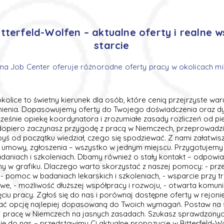
tterfeld-Wolfen – aktualne oferty i realne 
starcie
ma Job Center oferuje różnorodne oferty pracy w okolicach mia
okolice to świetny kierunek dla osób, które cenią przejrzyste waru
nienia. Dopasowujemy oferty do Twojego doświadczenia oraz dy
ześnie opiekę koordynatora i zrozumiałe zasady rozliczeń od p
 dopiero zaczynasz przygodę z pracą w Niemczech, przeprowadzi
abyś od początku wiedział, czego się spodziewać. Z nami załatwis
, umowy, zgłoszenia – wszystko w jednym miejscu. Przygotujemy 
daniach i szkoleniach. Dbamy również o stały kontakt – odpowia
 w grafiku. Dlaczego warto skorzystać z naszej pomocy: - przej
- pomoc w badaniach lekarskich i szkoleniach, - wsparcie przy t
, - możliwość dłuższej współpracy i rozwoju, - otwarta komunik
iu pracy. Zgłoś się do nas i porównaj dostępne oferty w rejonie
ć opcję najlepiej dopasowaną do Twoich wymagań. Postaw na
ij pracę w Niemczech na jasnych zasadach. Szukasz sprawdzonyc
ę do nas – przedstawimy Ci aktualne propozycje w Bitterfeld-Wol