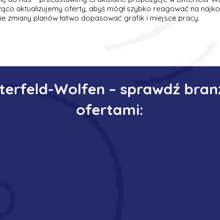
ąco aktualizujemy oferty, abyś mógł szybko reagować na najko
zie zmiany planów łatwo dopasować grafik i miejsce pracy.
tterfeld-Wolfen – sprawdź bran
ofertami: