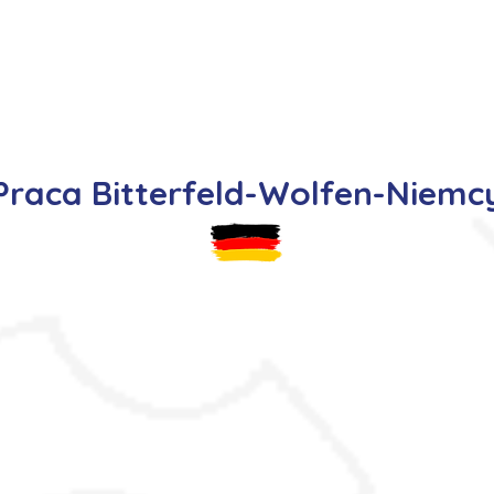
s
Oferty pracy
Dla kandydata ▼
K
Praca Bitterfeld-Wolfen-Niemc