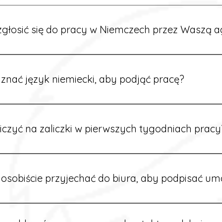
głosić się do pracy w Niemczech przez Waszą a
ć formularz zgłoszeniowy na naszej stronie lub skontaktować
stawi Ci aktualne oferty i omówi dalsze kroki.
znać język niemiecki, aby podjąć pracę?
wiele ofert nie wymaga znajomości języka. Jeśli jednak znas
 większy wybór stanowisk i łatwiejszą komunikację na miejscu
iczyć na zaliczki w pierwszych tygodniach pracy
owych sytuacjach możesz otrzymać zaliczkę po wcześniejsz
m i przepracowaniu minimum tygodnia pracy.
osobiście przyjechać do biura, aby podpisać u
dpisywane są osobiście w naszym biurze. Dzięki temu masz 
ą załatwione prawidłowo.