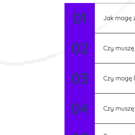
01
Jak mogę z
Możesz wypełni
02
Rekruter przed
Czy muszę 
Nie zawsze – 
03
będziesz miał
Czy mogę l
Tak, w wyjątk
04
koordynatore
Czy muszę 
Tak, umowy po
formalności s