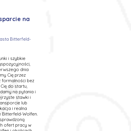
wsparcie na
sta Bitterfeld-
nki i szybkie
spozycyjności,
ierwszego dnia
my Cię przez
z formalności bez
Cię do startu,
damy na pytania i
rzyste stawki i
ransporcie lub
acja i realna
 Bitterfeld-Wolfen.
 sprawdzoną
h ofert pracy w
fen i okolicach.