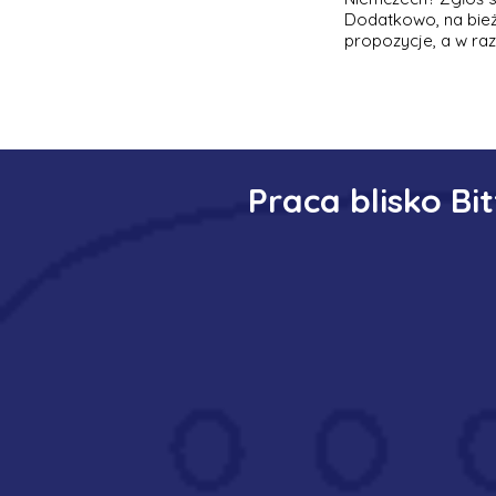
Dodatkowo, na bież
propozycje, a w ra
Praca blisko Bi